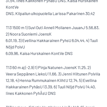
31,54, Iines Kakkonen PyhäsU DNS, Kaisa Hurskainen
KontVe
DNS, Kilpailun ulkopuolella Larissa Pakarinen 30,42
T13 1500 m 1) Suvi Outi Anneli Moilanen JuuanJ 5.56,83,
2) Noora Suoniemi JoensK
6.01,19, 3) Eveliina Hakkarainen PyhsU 6.04,44, 4) Tuuli
Nöjd PolvU
6.09,96, Kaisa Hurskainen KontVe DNS
T13 60 m aj (-2,9) 1) Pinja Natunen JoensK 11,25, 2)
Veera Seppänen LieksU 11,66, 3) Jenni Hiltunen PolvVa
12,18, 4) Henna Rummukainen KiihtU 12,74, 5) Eveliina
Hakkarainen PyhäsU 13,39, 6) Tuuli Nöjd PolvU 14,40,
Iines Kakkonen PyhÄsU DNS