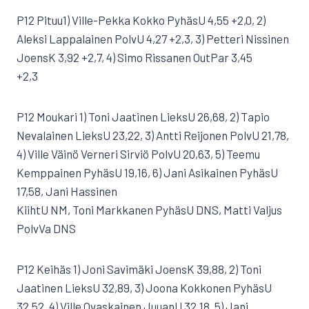
P12 Pituu1) Ville-Pekka Kokko PyhäsU 4,55 +2,0, 2)
Aleksi Lappalainen PolvU 4,27 +2,3, 3) Petteri Nissinen
JoensK 3,92 +2,7, 4) Simo Rissanen OutPar 3,45
+2,3
P12 Moukari 1) Toni Jaatinen LieksU 26,68, 2) Tapio
Nevalainen LieksU 23,22, 3) Antti Reijonen PolvU 21,78,
4) Ville Väinö Verneri Sirviö PolvU 20,63, 5) Teemu
Kemppainen PyhäsU 19,16, 6) Jani Asikainen PyhäsU
17,58, Jani Hassinen
KiihtU NM, Toni Markkanen PyhäsU DNS, Matti Valjus
PolvVa DNS
P12 Keihäs 1) Joni Savimäki JoensK 39,88, 2) Toni
Jaatinen LieksU 32,89, 3) Joona Kokkonen PyhäsU
32,52, 4) Ville Ovaskainen JuuanU 32,18, 5) Jani