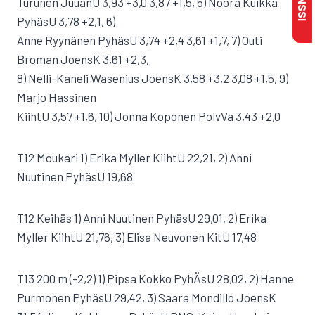
Turunen JuuanU 3,93 +3,0 3,87 +1,5, 5) Noora Kuikka
PyhäsU 3,78 +2,1, 6)
Anne Ryynänen PyhäsU 3,74 +2,4 3,61 +1,7, 7) Outi
Broman JoensK 3,61 +2,3,
8) Nelli-Kaneli Wasenius JoensK 3,58 +3,2 3,08 +1,5, 9)
Marjo Hassinen
KiihtU 3,57 +1,6, 10) Jonna Koponen PolvVa 3,43 +2,0
T12 Moukari 1) Erika Myller KiihtU 22,21, 2) Anni
Nuutinen PyhäsU 19,68
T12 Keihäs 1) Anni Nuutinen PyhäsU 29,01, 2) Erika
Myller KiihtU 21,76, 3) Elisa Neuvonen KitU 17,48
T13 200 m (-2,2) 1) Pipsa Kokko PyhÄsU 28,02, 2) Hanne
Purmonen PyhäsU 29,42, 3) Saara Mondillo JoensK