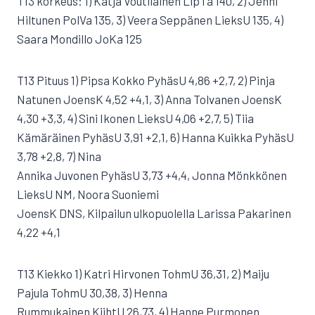
T13 korkeus: 1) Katja Voutilainen LipTa 140, 2) Jenni
Hiltunen PolVa 135, 3) Veera Seppänen LieksU 135, 4)
Saara Mondillo JoKa 125
T13 Pituus 1) Pipsa Kokko PyhäsU 4,86 +2,7, 2) Pinja
Natunen JoensK 4,52 +4,1, 3) Anna Tolvanen JoensK
4,30 +3,3, 4) Sini Ikonen LieksU 4,06 +2,7, 5) Tiia
Kämäräinen PyhäsU 3,91 +2,1, 6) Hanna Kuikka PyhäsU
3,78 +2,8, 7) Nina
Annika Juvonen PyhäsU 3,73 +4,4, Jonna Mönkkönen
LieksU NM, Noora Suoniemi
JoensK DNS, Kilpailun ulkopuolella Larissa Pakarinen
4,22 +4,1
T13 Kiekko 1) Katri Hirvonen TohmU 36,31, 2) Maiju
Pajula TohmU 30,38, 3) Henna
Rummukainen KiihtU 26,73, 4) Hanne Purmonen