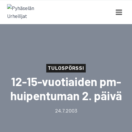
Siirry
sisältöön
TULOSPÖRSSI
12-15-vuotiaiden pm-
huipentuman 2. päivä
24.7.2003