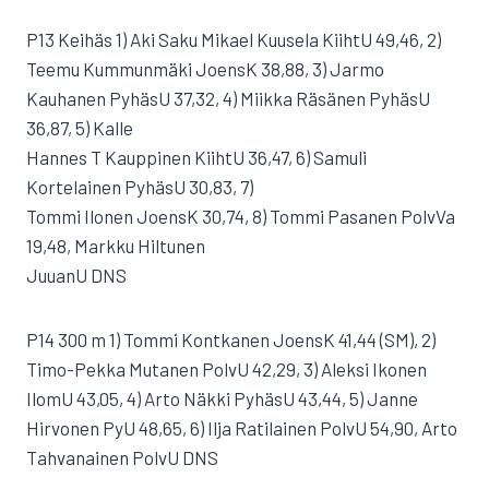
P13 Keihäs 1) Aki Saku Mikael Kuusela KiihtU 49,46, 2)
Teemu Kummunmäki JoensK 38,88, 3) Jarmo
Kauhanen PyhäsU 37,32, 4) Miikka Räsänen PyhäsU
36,87, 5) Kalle
Hannes T Kauppinen KiihtU 36,47, 6) Samuli
Kortelainen PyhäsU 30,83, 7)
Tommi Ilonen JoensK 30,74, 8) Tommi Pasanen PolvVa
19,48, Markku Hiltunen
JuuanU DNS
P14 300 m 1) Tommi Kontkanen JoensK 41,44 (SM), 2)
Timo-Pekka Mutanen PolvU 42,29, 3) Aleksi Ikonen
IlomU 43,05, 4) Arto Näkki PyhäsU 43,44, 5) Janne
Hirvonen PyU 48,65, 6) Ilja Ratilainen PolvU 54,90, Arto
Tahvanainen PolvU DNS