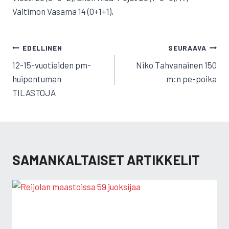
Valtimon Vasama 14 (0+1+1),
ARTIKKELIEN
EDELLINEN
SEURAAVA
SELAUS
12-15-vuotiaiden pm-
Niko Tahvanainen 150
huipentuman
m:n pe-poika
TILASTOJA
SAMANKALTAISET ARTIKKELIT