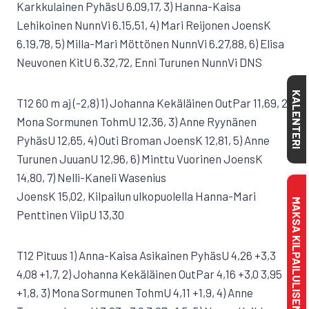
Karkkulainen PyhäsU 6.09,17, 3) Hanna-Kaisa
Lehikoinen NunnVi 6.15,51, 4) Mari Reijonen JoensK
6.19,78, 5) Milla-Mari Möttönen NunnVi 6.27,88, 6) Elisa
Neuvonen KitU 6.32,72, Enni Turunen NunnVi DNS
KALENTERI
T12 60 m aj (-2,8) 1) Johanna Kekäläinen OutPar 11,69, 2)
Mona Sormunen TohmU 12,36, 3) Anne Ryynänen
PyhäsU 12,65, 4) Outi Broman JoensK 12,81, 5) Anne
Turunen JuuanU 12,96, 6) Minttu Vuorinen JoensK
14,80, 7) Nelli-Kaneli Wasenius
JoensK 15,02, Kilpailun ulkopuolella Hanna-Mari
MAKSA KILPAILULISENSSI
Penttinen ViipU 13,30
T12 Pituus 1) Anna-Kaisa Asikainen PyhäsU 4,26 +3,3
4,08 +1,7, 2) Johanna Kekäläinen OutPar 4,16 +3,0 3,95
+1,8, 3) Mona Sormunen TohmU 4,11 +1,9, 4) Anne