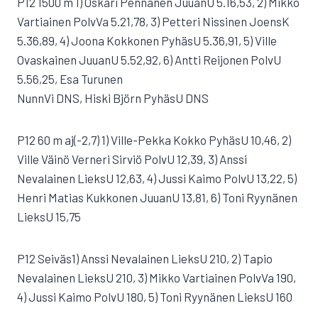
P12 1500 m 1) Oskari Pennanen JuuanU 5.16,53, 2) Mikko
Vartiainen PolvVa 5.21,78, 3) Petteri Nissinen JoensK
5.36,89, 4) Joona Kokkonen PyhäsU 5.36,91, 5) Ville
Ovaskainen JuuanU 5.52,92, 6) Antti Reijonen PolvU
5.56,25, Esa Turunen
NunnVi DNS, Hiski Björn PyhäsU DNS
P12 60 m aj(-2,7) 1) Ville-Pekka Kokko PyhäsU 10,46, 2)
Ville Väinö Verneri Sirviö PolvU 12,39, 3) Anssi
Nevalainen LieksU 12,63, 4) Jussi Kaimo PolvU 13,22, 5)
Henri Matias Kukkonen JuuanU 13,81, 6) Toni Ryynänen
LieksU 15,75
P12 Seiväs1) Anssi Nevalainen LieksU 210, 2) Tapio
Nevalainen LieksU 210, 3) Mikko Vartiainen PolvVa 190,
4) Jussi Kaimo PolvU 180, 5) Toni Ryynänen LieksU 160