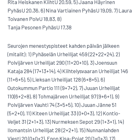
Rita Heiskanen KiihtU 20,59, 5) Jaana Häyrinen
PyhäsU 20,36, 6) Nina Vartiainen PyhäsU 19,09, 7) Laura
Toivanen PolvU 18,83, 8)
Tanja Pesonen PyhäsU 17,38
Seurojen menestyspisteet kahden päivän jälkeen
(mitalit): 1) Pyhäselän Urheilijat 459 (22+22+24), 2)
Polvijärven Urheilijat 290 (11+20+10), 3) Joensuun
Kataja 284 (17+13+14), 4) Kiihtelysvaaran Urheilijat 146
(11+6+5), 5) Lieksan Urheilijat 128 (6+8+5), 6)
Outokummun Partio 111 (9+7+2), 7) Juuan Urheilijat
110(6+2+8), 8) Tohmajärven Urheilijat 97 (9+6+1), 9)
Polvijärven Vauhti 74 (3+5+5), 10) Juuan Jänne 51
(5+2+0), 11) Kiteen Urheilijat 33 (0+0+3), 12) Kontio-
Veljet 31 (2+1+3), 13) Nurmeksen Sepot 29 (1+3+1), 14)
Ilomantsin Urheilijat 28 (2+2+1), 15) Nunnanlahden
Viesti 20 (0+0+2), Enon Kisa-Pojat 20 (1+0+3), 17)