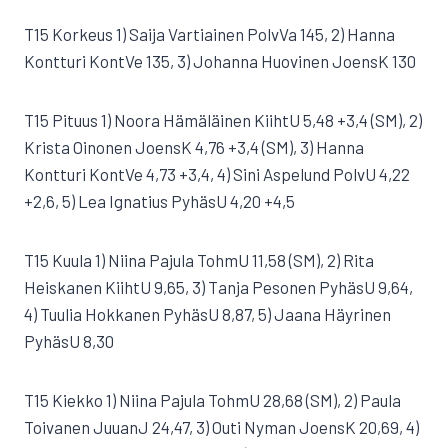
T15 Korkeus 1) Saija Vartiainen PolvVa 145, 2) Hanna
Kontturi KontVe 135, 3) Johanna Huovinen JoensK 130
T15 Pituus 1) Noora Hämäläinen KiihtU 5,48 +3,4 (SM), 2)
Krista Oinonen JoensK 4,76 +3,4 (SM), 3) Hanna
Kontturi KontVe 4,73 +3,4, 4) Sini Aspelund PolvU 4,22
+2,6, 5) Lea Ignatius PyhäsU 4,20 +4,5
T15 Kuula 1) Niina Pajula TohmU 11,58 (SM), 2) Rita
Heiskanen KiihtU 9,65, 3) Tanja Pesonen PyhäsU 9,64,
4) Tuulia Hokkanen PyhäsU 8,87, 5) Jaana Häyrinen
PyhäsU 8,30
T15 Kiekko 1) Niina Pajula TohmU 28,68 (SM), 2) Paula
Toivanen JuuanJ 24,47, 3) Outi Nyman JoensK 20,69, 4)