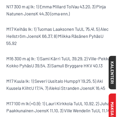
N17 300 m aj lk: 1) Emma Millard ToiVau 43,20, 3) Pinja
Natunen JoensK 44,30 (oma enn.)
M17 Keihäs lk: 1) Tuomas Laaksonen TuUL 75,41, 5) Alec
Hellström JoensK 66,37, 8) Miikka Räsänen PyhäsU
55,92
M16 300 m aj lk: 1) Sami Kärri TuUL 39,29, 2) Ville-Pekka
KALENTERI
Kokko PyhäsU 39,54, 3) Samuli Bryggare HKV 40,13
M17 Kuula lk: 1) Severi Uusitalo HumppY 19,25, 5) Aki
Kuusela KiihtU 17,14, 7) Aleksi Stranden JoensK 16,45
M17 100 m lk (+0,9): 1) Lauri Kirkkola TuUL 10,92, 2) Juha
Paakkunainen JoensK 11,10, 3) Ville Wendelin TuUL 11,14