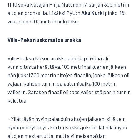
11,10 sekä Katajan Pinja Natunen 17-sarjan 300 metrin
aitojen pronssilla. Lisäksi PyU:n
Aku Kurki
pinkoi 16-
vuotiaiden 100 metrin neloseksi.
Ville-Pekan uskomaton urakka
Ville-Pekka Kokon urakka päätöspäivänä oli
kunnioitusta herättävä. 100 metrin alkuerien jälkeen
hän juoksi 300 metrin aitojen finaalin, jonka jälkeen oli
vajaan kahden tunnin palautumisaika 100 metrin
välieriin. Satasen finaali oli taas välieristä parin tunnin
kuluttua:
– Yllättävän hyvin palauduin aitojen jälkeen, sillä tein
hyvän verryttelyn, kertoi Kokko, joka oli lähellä myös
aitojen mestaruutta, mutta viimeisen aidan