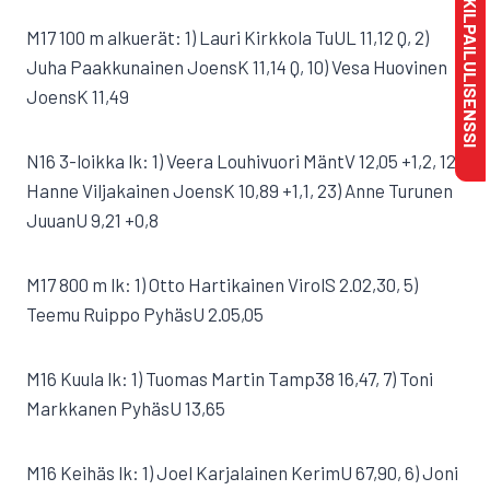
MAKSA KILPAILULISENSSI
M17 100 m alkuerät: 1) Lauri Kirkkola TuUL 11,12 Q, 2)
Juha Paakkunainen JoensK 11,14 Q, 10) Vesa Huovinen
JoensK 11,49
N16 3-loikka lk: 1) Veera Louhivuori MäntV 12,05 +1,2, 12)
Hanne Viljakainen JoensK 10,89 +1,1, 23) Anne Turunen
JuuanU 9,21 +0,8
M17 800 m lk: 1) Otto Hartikainen VirolS 2.02,30, 5)
Teemu Ruippo PyhäsU 2.05,05
M16 Kuula lk: 1) Tuomas Martin Tamp38 16,47, 7) Toni
Markkanen PyhäsU 13,65
M16 Keihäs lk: 1) Joel Karjalainen KerimU 67,90, 6) Joni