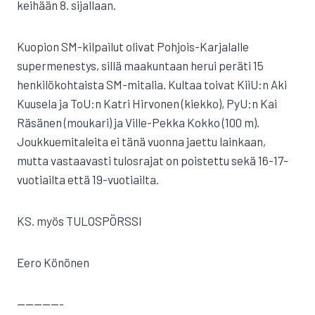
keihään 8. sijallaan.
Kuopion SM-kilpailut olivat Pohjois-Karjalalle
supermenestys, sillä maakuntaan herui peräti 15
henkilökohtaista SM-mitalia. Kultaa toivat KiiU:n Aki
Kuusela ja ToU:n Katri Hirvonen (kiekko), PyU:n Kai
Räsänen (moukari) ja Ville-Pekka Kokko (100 m).
Joukkuemitaleita ei tänä vuonna jaettu lainkaan,
mutta vastaavasti tulosrajat on poistettu sekä 16-17-
vuotiailta että 19-vuotiailta.
KS. myös TULOSPÖRSSI
Eero Könönen
—————-