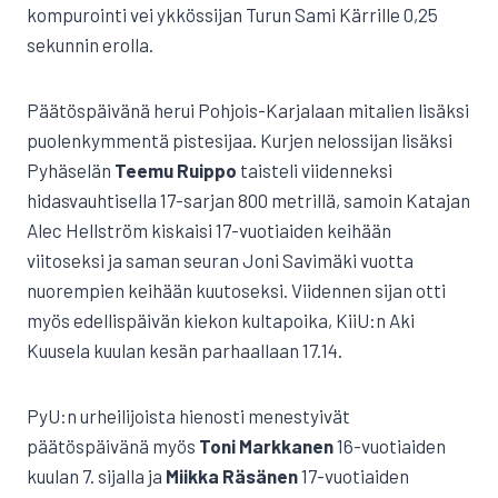
kompurointi vei ykkössijan Turun Sami Kärrille 0,25
sekunnin erolla.
Päätöspäivänä herui Pohjois-Karjalaan mitalien lisäksi
puolenkymmentä pistesijaa. Kurjen nelossijan lisäksi
Pyhäselän
Teemu Ruippo
taisteli viidenneksi
hidasvauhtisella 17-sarjan 800 metrillä, samoin Katajan
Alec Hellström kiskaisi 17-vuotiaiden keihään
viitoseksi ja saman seuran Joni Savimäki vuotta
nuorempien keihään kuutoseksi. Viidennen sijan otti
myös edellispäivän kiekon kultapoika, KiiU:n Aki
Kuusela kuulan kesän parhaallaan 17.14.
PyU:n urheilijoista hienosti menestyivät
päätöspäivänä myös
Toni Markkanen
16-vuotiaiden
kuulan 7. sijalla ja
Miikka Räsänen
17-vuotiaiden