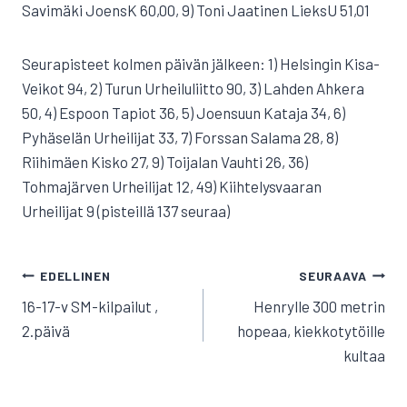
Savimäki JoensK 60,00, 9) Toni Jaatinen LieksU 51,01
Seurapisteet kolmen päivän jälkeen: 1) Helsingin Kisa-
Veikot 94, 2) Turun Urheiluliitto 90, 3) Lahden Ahkera
50, 4) Espoon Tapiot 36, 5) Joensuun Kataja 34, 6)
Pyhäselän Urheilijat 33, 7) Forssan Salama 28, 8)
Riihimäen Kisko 27, 9) Toijalan Vauhti 26, 36)
Tohmajärven Urheilijat 12, 49) Kiihtelysvaaran
Urheilijat 9 (pisteillä 137 seuraa)
ARTIKKELIEN
EDELLINEN
SEURAAVA
SELAUS
16-17-v SM-kilpailut ,
Henrylle 300 metrin
2.päivä
hopeaa, kiekkotytöille
kultaa