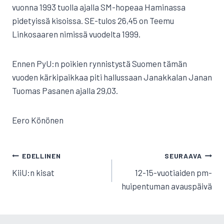
vuonna 1993 tuolla ajalla SM-hopeaa Haminassa
pidetyissä kisoissa. SE-tulos 26,45 on Teemu
Linkosaaren nimissä vuodelta 1999.
Ennen PyU:n poikien rynnistystä Suomen tämän
vuoden kärkipaikkaa piti hallussaan Janakkalan Janan
Tuomas Pasanen ajalla 29,03.
Eero Könönen
ARTIKKELIEN
EDELLINEN
SEURAAVA
SELAUS
KiiU:n kisat
12-15-vuotiaiden pm-
huipentuman avauspäivä