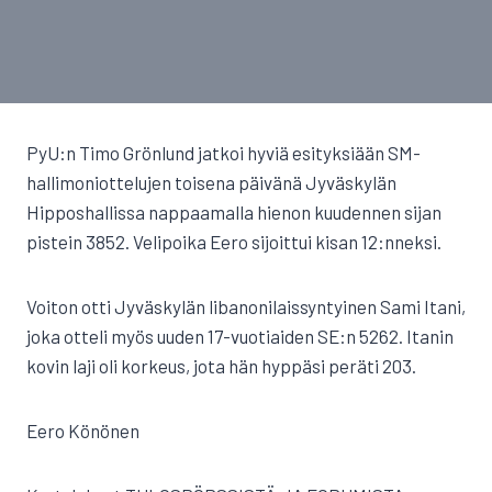
PyU:n Timo Grönlund jatkoi hyviä esityksiään SM-
hallimoniottelujen toisena päivänä Jyväskylän
Hipposhallissa nappaamalla hienon kuudennen sijan
pistein 3852. Velipoika Eero sijoittui kisan 12:nneksi.
Voiton otti Jyväskylän libanonilaissyntyinen Sami Itani,
joka otteli myös uuden 17-vuotiaiden SE:n 5262. Itanin
kovin laji oli korkeus, jota hän hyppäsi peräti 203.
Eero Könönen