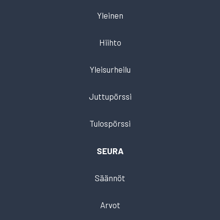
Yleinen
Hiihto
Yleisurheilu
Juttupörssi
Tulospörssi
SEURA
Säännöt
Arvot