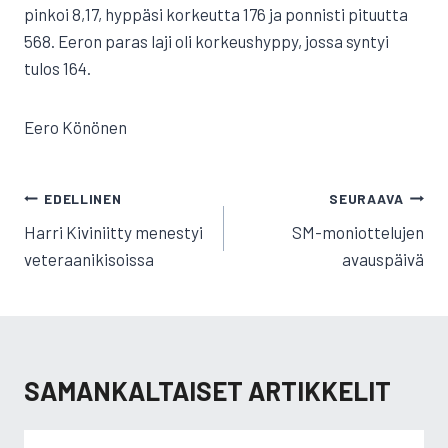
pinkoi 8,17, hyppäsi korkeutta 176 ja ponnisti pituutta
568. Eeron paras laji oli korkeushyppy, jossa syntyi
tulos 164.
Eero Könönen
ARTIKKELIEN
EDELLINEN
SEURAAVA
SELAUS
Harri Kiviniitty menestyi
SM-moniottelujen
veteraanikisoissa
avauspäivä
SAMANKALTAISET ARTIKKELIT