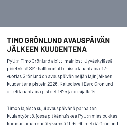
TIMO GRÖNLUND AVAUSPÄIVÄN
JÄLKEEN KUUDENTENA
PyU:n Timo Grönlund aloitti mainiosti Jyväskylässä
pidetyissä SM-hallimoniotteluissa lauantaina. 17-
vuotias Grönlund on avauspäivän neljän lajin jälkeen
kuudentena pistein 2226. Kaksoisveli Eero Grönlund
otteli lauantaina pisteet 1825 ja on sijalla 14.
Timon lajeista sujui avauspäivänä parhaiten
kuulantyöntö, jossa pitkänhuiskea PyU:n mies pukkasi
komean oman ennätyksensä 11.94. 60 metriä Grönlund