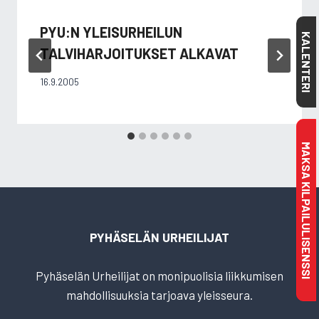
PYU:N YLEISURHEILUN
KALENTERI
TALVIHARJOITUKSET ALKAVAT
16.9.2005
MAKSA KILPAILULISENSSI
PYHÄSELÄN URHEILIJAT
Pyhäselän Urheilijat on monipuolisia liikkumisen
mahdollisuuksia tarjoava yleisseura.