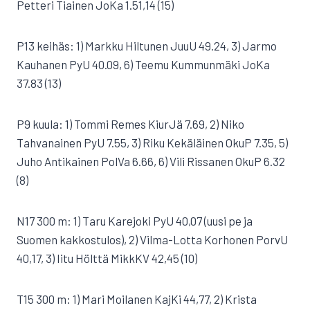
Petteri Tiainen JoKa 1.51,14 (15)
P13 keihäs: 1) Markku Hiltunen JuuU 49.24, 3) Jarmo
Kauhanen PyU 40.09, 6) Teemu Kummunmäki JoKa
37.83 (13)
P9 kuula: 1) Tommi Remes KiurJä 7.69, 2) Niko
Tahvanainen PyU 7.55, 3) Riku Kekäläinen OkuP 7.35, 5)
Juho Antikainen PolVa 6.66, 6) Vili Rissanen OkuP 6.32
(8)
N17 300 m: 1) Taru Karejoki PyU 40,07 (uusi pe ja
Suomen kakkostulos), 2) Vilma-Lotta Korhonen PorvU
40,17, 3) Iitu Hölttä MikkKV 42,45 (10)
T15 300 m: 1) Mari Moilanen KajKi 44,77, 2) Krista