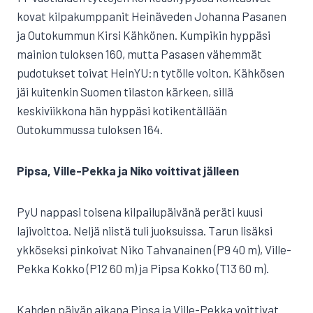
kovat kilpakumppanit Heinäveden Johanna Pasanen
ja Outokummun Kirsi Kähkönen. Kumpikin hyppäsi
mainion tuloksen 160, mutta Pasasen vähemmät
pudotukset toivat HeinYU:n tytölle voiton. Kähkösen
jäi kuitenkin Suomen tilaston kärkeen, sillä
keskiviikkona hän hyppäsi kotikentällään
Outokummussa tuloksen 164.
Pipsa, Ville-Pekka ja Niko voittivat jälleen
PyU nappasi toisena kilpailupäivänä peräti kuusi
lajivoittoa. Neljä niistä tuli juoksuissa. Tarun lisäksi
ykköseksi pinkoivat Niko Tahvanainen (P9 40 m), Ville-
Pekka Kokko (P12 60 m) ja Pipsa Kokko (T13 60 m).
Kahden päivän aikana Pipsa ja Ville-Pekka voittivat