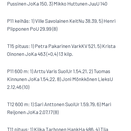
Pussinen JoKa 150, 3) Mikko Huttunen JuuU 140
P11 keihäs: 1) Ville Savolainen KeitNu 38.39, 5) Henri
Piipponen PoU 29.99 (8)
T15 pituus: 1) Petra Pakarinen VarkKV 521, 5) Krista
Oinonen JoKa 463 (+0,4) 13 kilp.
P11 600 m: 1) Arttu Varis SuolUr 1.54,21, 2) Tuomas
Kinnunen JoKa 1.54,22, 8) Joni Mönkkönen LieksU
2.12,46 (10)
T12 600 m: 1) Sari Anttonen SuolUr 1.59,79, 6) Mari
Reijonen JoKa 2.07,17 (8)
T11 pituus: 1) Kiika Tarhonen HankHa 486, 4) Tiia