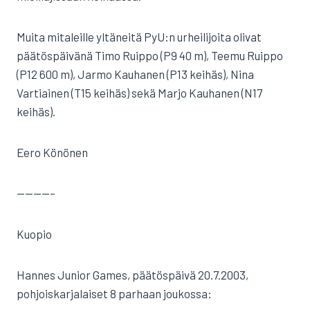
Muita mitaleille yltäneitä PyU:n urheilijoita olivat
päätöspäivänä Timo Ruippo (P9 40 m), Teemu Ruippo
(P12 600 m), Jarmo Kauhanen (P13 keihäs), Nina
Vartiainen (T15 keihäs) sekä Marjo Kauhanen (N17
keihäs).
Eero Könönen
————–
Kuopio
Hannes Junior Games, päätöspäivä 20.7.2003,
pohjoiskarjalaiset 8 parhaan joukossa: