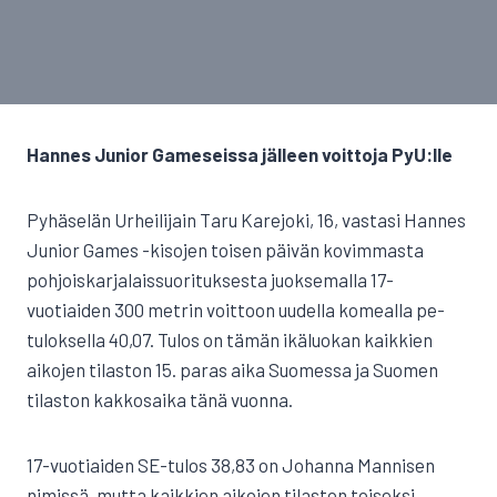
Hannes Junior Gameseissa jälleen voittoja PyU:lle
Pyhäselän Urheilijain Taru Karejoki, 16, vastasi Hannes
Junior Games -kisojen toisen päivän kovimmasta
pohjoiskarjalaissuorituksesta juoksemalla 17-
vuotiaiden 300 metrin voittoon uudella komealla pe-
tuloksella 40,07. Tulos on tämän ikäluokan kaikkien
aikojen tilaston 15. paras aika Suomessa ja Suomen
tilaston kakkosaika tänä vuonna.
17-vuotiaiden SE-tulos 38,83 on Johanna Mannisen
nimissä, mutta kaikkien aikojen tilaston toiseksi