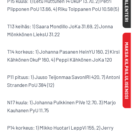
KALENTERI
P15 kuula: 1) Eetu Huttunen 14 OkuP 13.70, 2) Petri
Piipponen PoU 13.66, 4) Riku Tolppanen PoU 10.58 (5)
T13 keihäs: 1) Saara Mondillo JoKa 31.69, 2) Jonna
Mönkkönen LieksU 31.22
MAKSA KILPAILULISENSSI
T14 korkeus: 1) Johanna Pasanen HeinYU 160, 2) Kirsi
Kähkönen OkuP 160, 4) Peppi Kähkönen JoKa 120
P11 pituus: 1) Juuso Teijonmaa SavonlRi 420, 7) Antoni
Stranden PoU 384 (12)
N17 kuula: 1) Johanna Pulkkinen PiVe 12.70, 3) Marjo
Kauhanen PyU 11.75
P14 korkeus: 1) Mikko Huotari LeppVi 155, 2) Jerry