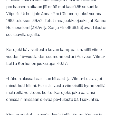
parhaaseen aikaan jäi enää matkaa 0,65 sekuntia.
Viipurin Urheilijain Anna-Mari Oinonen juoksi vuonna
1993 tuloksen 39,42. Tutut maajoukkuejuoksijat Sanna
Hernesniemi (39,44) ja Sonja Finell (39,53) ovat tilaston
seuraavilla sijoilla.
Karejoki kävi voitosta kovan kamppailun, sillä viime
vuoden 15-vuotiaiden suomenmestari Porvoon Vilma-
Lotta Korhonen juoksi ajan 40,17:
-Lähdin alussa taas liian hitaasti ja Vilma-Lotta ajoi
minut heti kiinni. Puristin vasta viimeisillä kymmenillä
metreillä voittoon, kertoi Karejoki, joka paransi
omissa nimissään olevaa pe-tulosta 0,51 sekuntia.
Kisaan odotettiin myös Jyväskylän Emma Kunnaria,