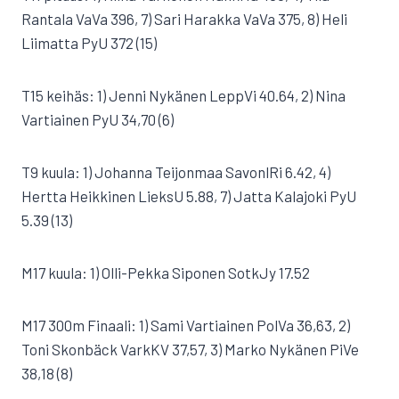
Rantala VaVa 396, 7) Sari Harakka VaVa 375, 8) Heli
Liimatta PyU 372 (15)
T15 keihäs: 1) Jenni Nykänen LeppVi 40.64, 2) Nina
Vartiainen PyU 34,70 (6)
T9 kuula: 1) Johanna Teijonmaa SavonlRi 6.42, 4)
Hertta Heikkinen LieksU 5.88, 7) Jatta Kalajoki PyU
5.39 (13)
M17 kuula: 1) Olli-Pekka Siponen SotkJy 17.52
M17 300m Finaali: 1) Sami Vartiainen PolVa 36,63, 2)
Toni Skonbäck VarkKV 37,57, 3) Marko Nykänen PiVe
38,18 (8)