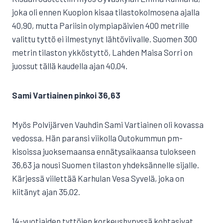
joka oli ennen Kuopion kisaa tilastokolmosena ajalla
40,90, mutta Pariisin olympiapäivien 400 metrille
valittu tyttö ei ilmestynyt lähtöviivalle. Suomen 300
metrin tilaston ykköstyttö, Lahden Maisa Sorri on
juossut tällä kaudella ajan 40,04.
Sami Vartiainen pinkoi 36,63
Myös Polvijärven Vauhdin Sami Vartiainen oli kovassa
vedossa. Hän paransi viikolla Outokummun pm-
kisoissa juoksemaansa ennätysaikaansa tulokseen
36,63 ja nousi Suomen tilaston yhdeksännelle sijalle.
Kärjessä viilettää Karhulan Vesa Syvelä, joka on
kiitänyt ajan 35,02.
14-vuotiaiden tyttöjen korkeushypyssä kohtasivat