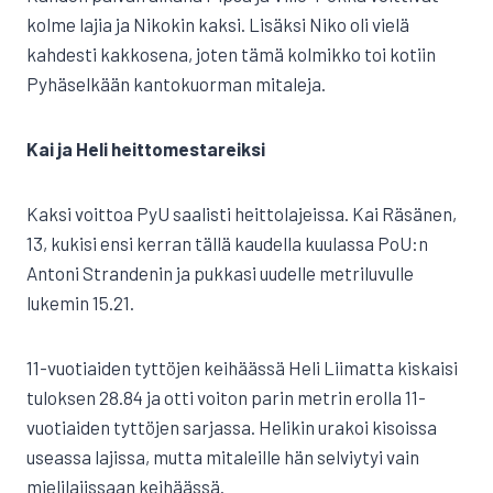
kolme lajia ja Nikokin kaksi. Lisäksi Niko oli vielä
kahdesti kakkosena, joten tämä kolmikko toi kotiin
Pyhäselkään kantokuorman mitaleja.
Kai ja Heli heittomestareiksi
Kaksi voittoa PyU saalisti heittolajeissa. Kai Räsänen,
13, kukisi ensi kerran tällä kaudella kuulassa PoU:n
Antoni Strandenin ja pukkasi uudelle metriluvulle
lukemin 15.21.
11-vuotiaiden tyttöjen keihäässä Heli Liimatta kiskaisi
tuloksen 28.84 ja otti voiton parin metrin erolla 11-
vuotiaiden tyttöjen sarjassa. Helikin urakoi kisoissa
useassa lajissa, mutta mitaleille hän selviytyi vain
mielilajissaan keihäässä.