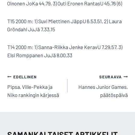
Oinonen JoKa 44,79, 3) Outi Eronen RantasU 45,76 (6)
T15 2000 m: 1) Suvi Miettinen JäppU 6.53,51, 2) Laura
Gröndahl JuJä 7.33,15
T14 2000 m: 1) Sanna-Riikka Jenke KeravU 7.29,57, 3)
Elsi Romppanen JuJä 8.00,33
ARTIKKELIEN
EDELLINEN
SEURAAVA
SELAUS
Pipsa, Ville-Pekka ja
Hannes Junior Games,
Niko rankingin kärjessä
päätöspäivä
SAMANKALTAISET ARTIKKELIT