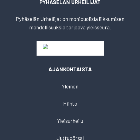
PYHÄSELÄN URHEILIJAT
Pyhäselän Urheilijat on monipuolisia liikkumisen
mahdollisuuksia tarjoava yleisseura.
AJANKOHTAISTA
Yleinen
Hiihto
Yleisurheilu
Juttupörssi