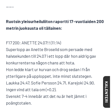
——–
Ruotsin yleisurheiluliiton raportti 17-vuotiaiden 200
metrin juoksusta oli tällainen:
F17 200: ANETTE 24.07!! (11:14)
Superlopp av Anette Broselid som persade med
halvsekunden till 24.07 i ett lopp där hon aldrig gav
konkurrenterna någon chans att hota.
Hon ledde klart ur kurvan och drog sedan i från
ytterligare på upploppet, inte minst slutstegen.
Laukka 24.47, Sofie Persson 24.71, Karejoki 24.90.
KALENTERI
Ingen vind att tala om (+0.2).
Svenskt 7-4 innebär att det nu är helt jämnt i
poängtotalen.