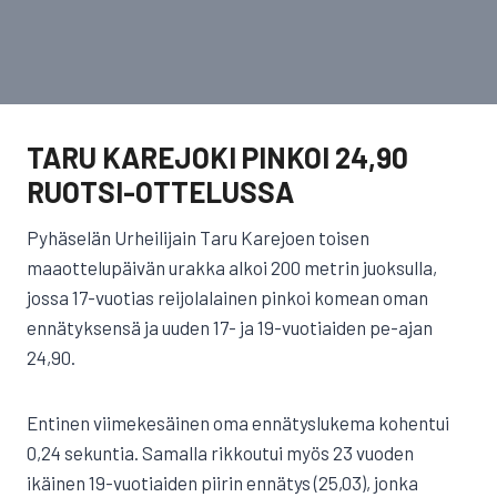
TARU KAREJOKI PINKOI 24,90
RUOTSI-OTTELUSSA
Pyhäselän Urheilijain Taru Karejoen toisen
maaottelupäivän urakka alkoi 200 metrin juoksulla,
jossa 17-vuotias reijolalainen pinkoi komean oman
ennätyksensä ja uuden 17- ja 19-vuotiaiden pe-ajan
24,90.
Entinen viimekesäinen oma ennätyslukema kohentui
0,24 sekuntia. Samalla rikkoutui myös 23 vuoden
ikäinen 19-vuotiaiden piirin ennätys (25,03), jonka