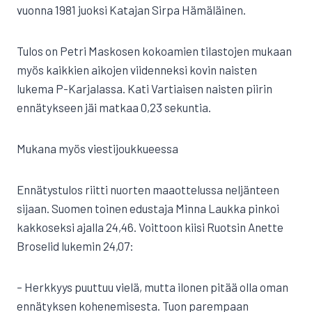
vuonna 1981 juoksi Katajan Sirpa Hämäläinen.
Tulos on Petri Maskosen kokoamien tilastojen mukaan
myös kaikkien aikojen viidenneksi kovin naisten
lukema P-Karjalassa. Kati Vartiaisen naisten piirin
ennätykseen jäi matkaa 0,23 sekuntia.
Mukana myös viestijoukkueessa
Ennätystulos riitti nuorten maaottelussa neljänteen
sijaan. Suomen toinen edustaja Minna Laukka pinkoi
kakkoseksi ajalla 24,46. Voittoon kiisi Ruotsin Anette
Broselid lukemin 24,07:
– Herkkyys puuttuu vielä, mutta ilonen pitää olla oman
ennätyksen kohenemisesta. Tuon parempaan