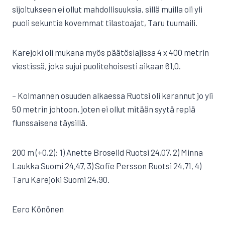
sijoitukseen ei ollut mahdollisuuksia, sillä muilla oli yli
puoli sekuntia kovemmat tilastoajat, Taru tuumaili.
Karejoki oli mukana myös päätöslajissa 4 x 400 metrin
viestissä, joka sujui puolitehoisesti aikaan 61,0.
– Kolmannen osuuden alkaessa Ruotsi oli karannut jo yli
50 metrin johtoon, joten ei ollut mitään syytä repiä
flunssaisena täysillä.
200 m (+0,2): 1) Anette Broselid Ruotsi 24,07, 2) Minna
Laukka Suomi 24,47, 3) Sofie Persson Ruotsi 24,71, 4)
Taru Karejoki Suomi 24,90.
Eero Könönen