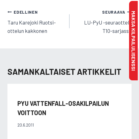
ARTIKKELIEN
EDELLINEN
SEURAAVA
MAKSA KILPAILULISENSSI
SELAUS
Taru Karejoki Ruotsi-
LU-PyU -seuraottelu
ottelun kakkonen
T10-sarjassa
SAMANKALTAISET ARTIKKELIT
PYU VATTENFALL-OSAKILPAILUN
VOITTOON
20.6.2011