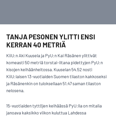
TANJA PESONEN YLITTI ENSI
KERRAN 40 METRIÄ
KiiU:n Aki Kuusela ja PyU:n Kai Räsänen ylittivät
komeasti 50 metriä torstai-iltana pidettyjen PyU:n
kisojen keihäänheitossa. Kuuselan 54.52 nosti
KiiU:laisen 13-vuotiaiden Suomen tilaston kakkoseksi
ja Räsänenkin on tuloksellaan 51.47 saman tilaston
nelosena.
15-vuotiaiden tyttöjen keihäässä PyU:lla on mitalia
janoava kaksikko viikon kuluttua Lahdessa