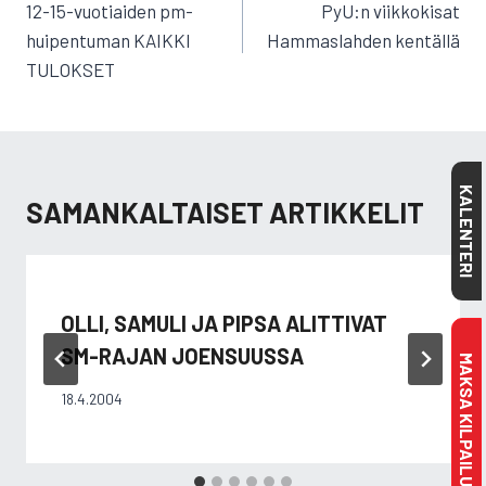
SELAUS
12-15-vuotiaiden pm-
PyU:n viikkokisat
huipentuman KAIKKI
Hammaslahden kentällä
TULOKSET
KALENTERI
SAMANKALTAISET ARTIKKELIT
OLLI, SAMULI JA PIPSA ALITTIVAT
SM-RAJAN JOENSUUSSA
MAKSA KILPAILULISENSSI
18.4.2004