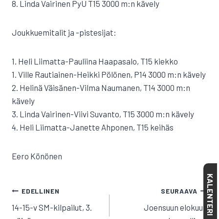
8. Linda Vairinen PyU T15 3000 m:n kävely
Joukkuemitalit ja -pistesijat:
1. Heli Liimatta-Pauliina Haapasalo, T15 kiekko
1. Ville Rautiainen-Heikki Pölönen, P14 3000 m:n kävely
2. Helinä Väisänen-Vilma Naumanen, T14 3000 m:n
kävely
3. Linda Vairinen-Viivi Suvanto, T15 3000 m:n kävely
4. Heli Liimatta-Janette Ahponen, T15 keihäs
Eero Könönen
KALENTERI
ARTIKKELIEN
EDELLINEN
SEURAAVA
SELAUS
14-15-v SM-kilpailut, 3.
Joensuun elokuun