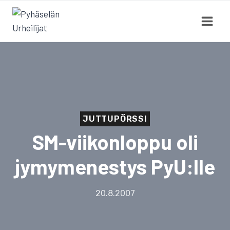
Siirry
sisältöön
JUTTUPÖRSSI
SM-viikonloppu oli
jymymenestys PyU:lle
20.8.2007