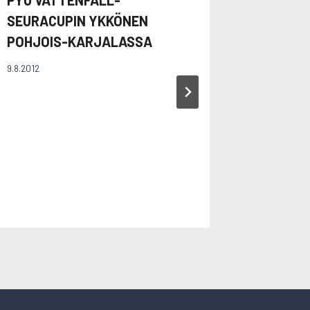
SEURACUPIN YKKÖNEN
TIEKÄV
POHJOIS-KARJALASSA
22.4.2006
9.8.2012