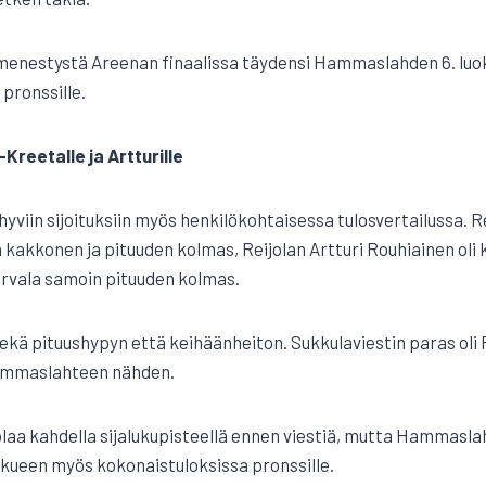
enestystä Areenan finaalissa täydensi Hammaslahden 6. luokka
pronssille.
i-Kreetalle ja Artturille
hyviin sijoituksiin myös henkilökohtaisessa tulosvertailussa. R
 kakkonen ja pituuden kolmas, Reijolan Artturi Rouhiainen oli 
ervala samoin pituuden kolmas.
ekä pituushypyn että keihäänheiton. Sukkulaviestin paras oli R
mmaslahteen nähden.
laa kahdella sijalukupisteellä ennen viestiä, mutta Hammasla
kueen myös kokonaistuloksissa pronssille.