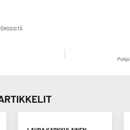
PÖRSSISTÄ
EN
Pohjo
ARTIKKELIT
LAURA KARKKULAINEN