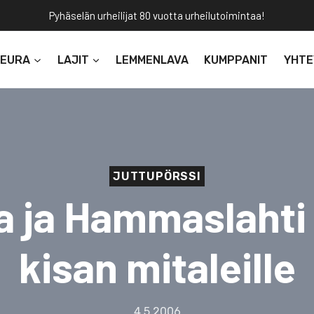
Pyhäselän urheilijat 80 vuotta urheilutoimintaa!
SEURA
LAJIT
LEMMENLAVA
KUMPPANIT
YHTE
JUTTUPÖRSSI
la ja Hammaslahti
kisan mitaleille
4.5.2006