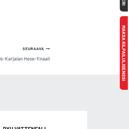
MAKSA KILPAILULISENSSI
SEURAAVA
is-Karjalan Hese-finaali
PYU VATTENFALL-
JAANA 