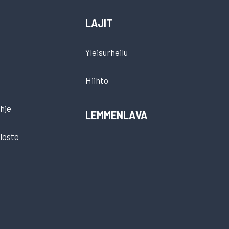
LAJIT
Yleisurheilu
Hiihto
hje
LEMMENLAVA
loste
t