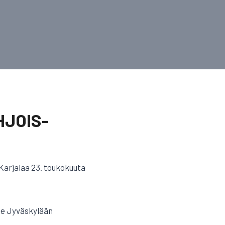
HJOIS-
-Karjalaa 23. toukokuuta
äse Jyväskylään