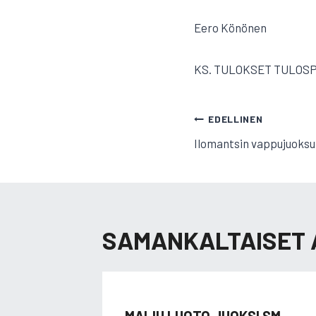
Eero Könönen
KS. TULOKSET TULOS
ARTIKKELI
EDELLINEN
Ilomantsin vappujuoksu
SELAUS
SAMANKALTAISET 
MAIJU LUOTO JUOKSI SM-