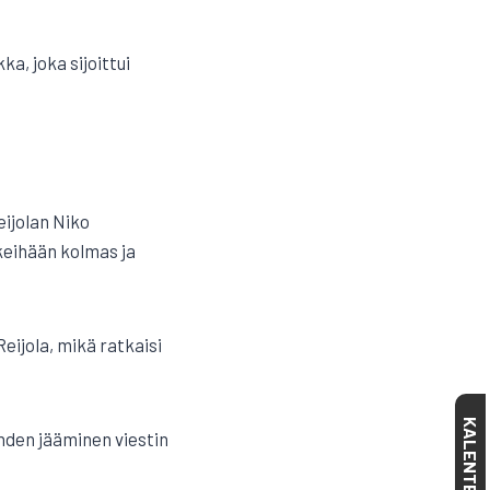
, joka sijoittui
eijolan Niko
keihään kolmas ja
eijola, mikä ratkaisi
KALENTERI
hden jääminen viestin