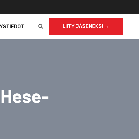
LIITY JÄSENEKSI →
YSTIEDOT
 Hese-