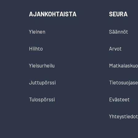
AJANKOHTAISTA
SEURA
Yleinen
Säännöt
Hiihto
Arvot
Yleisurheilu
Matkalaskuo
Juttupörssi
Tietosuojase
Tulospörssi
Evästeet
Yhteystiedo