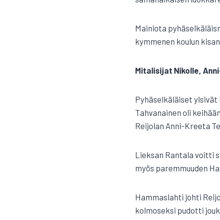
Mainiota pyhäselkäläism
kymmenen koulun kisan 
Mitalisijat Nikolle, Ann
Pyhäselkäläiset ylsivät 
Tahvanainen oli keihään
Reijolan Anni-Kreeta T
Lieksan Rantala voitti s
myös paremmuuden Ha
Hammaslahti johti Reijo
kolmoseksi pudotti jouk