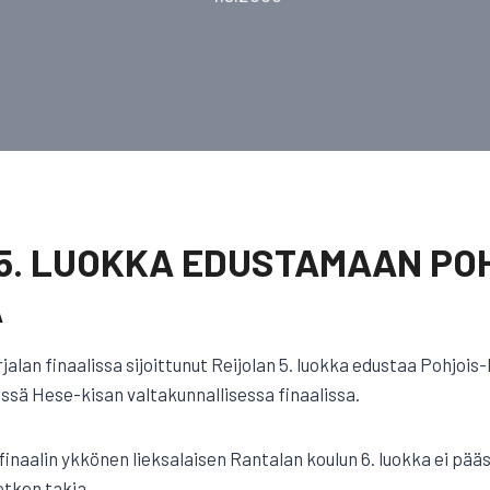
5. LUOKKA EDUSTAMAAN PO
A
alan finaalissa sijoittunut Reijolan 5. luokka edustaa Pohjois
sä Hese-kisan valtakunnallisessa finaalissa.
inaalin ykkönen lieksalaisen Rantalan koulun 6. luokka ei pä
tken takia.