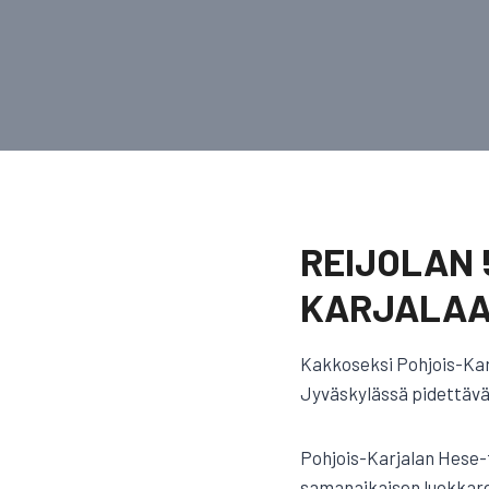
REIJOLAN 
KARJALA
Kakkoseksi Pohjois-Karj
Jyväskylässä pidettäväs
Pohjois-Karjalan Hese-f
samanaikaisen luokkare