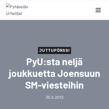
Siirry
sisältöön
JUTTUPÖRSSI
PyU:sta neljä
joukkuetta Joensuun
SM-viesteihin
30.6.2013