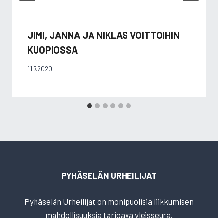
JIMI, JANNA JA NIKLAS VOITTOIHIN
KUOPIOSSA
11.7.2020
PYHÄSELÄN URHEILIJAT
Pyhäselän Urheilijat on monipuolisia liikkumisen
mahdollisuuksia tarjoava yleisseura.