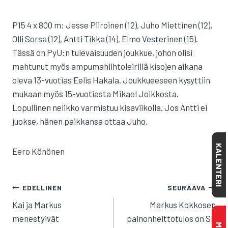
P15 4 x 800 m: Jesse Piiroinen (12), Juho Miettinen (12),
Olli Sorsa (12), Antti Tikka (14), Elmo Vesterinen (15).
Tässä on PyU:n tulevaisuuden joukkue, johon olisi
mahtunut myös ampumahiihtoleirillä kisojen aikana
oleva 13-vuotias Eelis Hakala. Joukkueeseen kysyttiin
mukaan myös 15-vuotiasta Mikael Jolkkosta.
Lopullinen nelikko varmistuu kisaviikolla. Jos Antti ei
juokse, hänen paikkansa ottaa Juho.
KALENTERI
Eero Könönen
ARTIKKELIEN
EDELLINEN
SEURAAVA
SELAUS
Kai ja Markus
Markus Kokkosen
menestyivät
painonheittotulos on SE