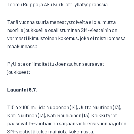
Teemu Ruippo ja Aku Kurki otti yllätyspronssia.
Tänä vuonna suuria menestystoiveita ei ole, mutta
nuorille joukkueille osallistuminen SM-viesteihin on
varmasti ikimuistoinen kokemus, joka ei toistu omassa
maakunnassa.
PyU:sta on ilmoitettu Joensuuhun seuraavat
joukkueet:
Lauantai 6.7.
T15 4 x 100 m: Iida Nupponen (14), Jutta Nuutinen (13),
Kati Nuutinen (13), Kati Rouhiainen (13). Kaikki tytöt
pääsevät 15-vuotiaiden sarjaan vielä ensi vuonna, joten
SM-viestistä tulee mainiota kokemusta.