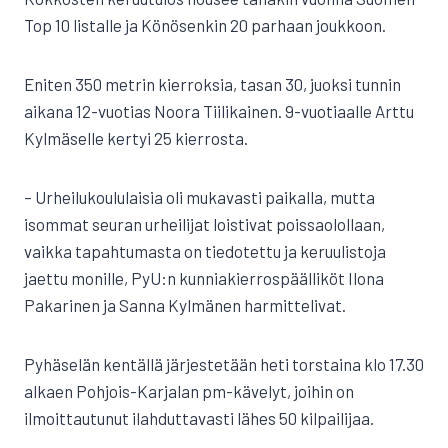
Top 10 listalle ja Könösenkin 20 parhaan joukkoon.
Eniten 350 metrin kierroksia, tasan 30, juoksi tunnin
aikana 12-vuotias Noora Tiilikainen. 9-vuotiaalle Arttu
Kylmäselle kertyi 25 kierrosta.
– Urheilukoululaisia oli mukavasti paikalla, mutta
isommat seuran urheilijat loistivat poissaolollaan,
vaikka tapahtumasta on tiedotettu ja keruulistoja
jaettu monille, PyU:n kunniakierrospäälliköt Ilona
Pakarinen ja Sanna Kylmänen harmittelivat.
Pyhäselän kentällä järjestetään heti torstaina klo 17.30
alkaen Pohjois-Karjalan pm-kävelyt, joihin on
ilmoittautunut ilahduttavasti lähes 50 kilpailijaa.