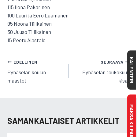
115 Ilona Pakarinen
100 Lauri ja Eero Laamanen
95 Noora Tiilikainen
30 Juuso Tiilikainen
15 Peetu Alastalo
KALENTERI
ARTIKKELIEN
EDELLINEN
SEURAAVA
SELAUS
Pyhäselän koulun
Pyhäselän toukokuun
maastot
kisat
MAKSA KILPAILULISENSSI
SAMANKALTAISET ARTIKKELIT