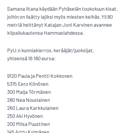
Samana iltana käydään Pyhäselän toukokuun kisat,
joihin on lisätty lajiksi myös miesten keihäs. Yli 80
metriä heittänyt Katajan Joni Karvinen avannee
kilpailukautensa Hammaslahdessa.
PyU:n kunniakierros, kerääjät/juoksijat,
yhteensä 16 180 euroa:
9120 Paula ja Pentti Kokkonen
5315 Eero Könönen
300 Maija Törmänen
280 Nea Nousiainen
260 Laura Karkkulainen
250 Aki Hyvönen
200 Miisa Puustinen
145 Arttu Kylmänen