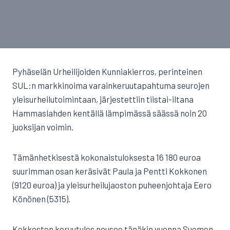
Pyhäselän Urheilijoiden Kunniakierros, perinteinen
SUL:n markkinoima varainkeruutapahtuma seurojen
yleisurheilutoimintaan, järjestettiin tiistai-iltana
Hammaslahden kentällä lämpimässä säässä noin 20
juoksijan voimin.
Tämänhetkisestä kokonaistuloksesta 16 180 euroa
suurimman osan keräsivät Paula ja Pentti Kokkonen
(9120 euroa) ja yleisurheilujaoston puheenjohtaja Eero
Könönen (5315).
Kokkosten keruutulos nousee tänäkin vuonna Suomen