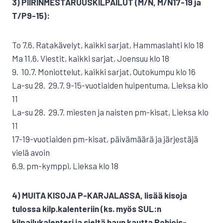
3) PIIRINMESTARUUSKILPAILUT (M/N, M/N17-19 ja
T/P9-15):
To 7.6. Ratakävelyt, kaikki sarjat, Hammaslahti klo 18
Ma 11.6. Viestit, kaikki sarjat, Joensuu klo 18
9.  10.7. Moniottelut, kaikki sarjat, Outokumpu klo 16
La-su 28.  29.7. 9-15-vuotiaiden huipentuma, Lieksa klo
11
La-su 28.  29.7. miesten ja naisten pm-kisat, Lieksa klo
11
17-19-vuotiaiden pm-kisat, päivämäärä ja järjestäjä
vielä avoin
6.9. pm-kymppi, Lieksa klo 18
4) MUITA KISOJA P-KARJALASSA, lisää kisoja
tulossa kilp.kalenteriin (ks. myös SUL:n
kilpailukalenteri ja sieltä haun kautta Pohjois-