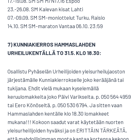
17.-19.08. SM SM M/N17,16 Espoo
23.-26.08. SM Kalevan kisat Lahti
07.-09.09. SM SM-moniottelut Turku, Raisio
14.10. SM SM-maraton Vantaa 06.10. 23:59
7) KUNNIAKIERROS HAMMASLAHDEN
URHEILUKENTÄLLÄ TO 31.5. KLO 18.30:
Osallistu Pyhäselän Urheilijoiden yleisurheilujaoston
järjestämälle Kunniakierrokselle joko kerääjänä tai
tukijana. Ehdit vielä mukaan kyselemällä
keruulomakkeita joko Päivi Varikselta, p. 050 564 4959
tai Eero Könöseltä, p. 050 530 6794. Ja sitten vaan
Hammaslahden kentälle klo 18.30 lomakkeet
mukana!!! Kokoon saadut varat käytetään nuorten
yleisurheilijoiden hyväksi ja on ERITTÄIN TÄRKEÄTÄ,
että mahdollisimman monta kantaa kortensa kekoon.