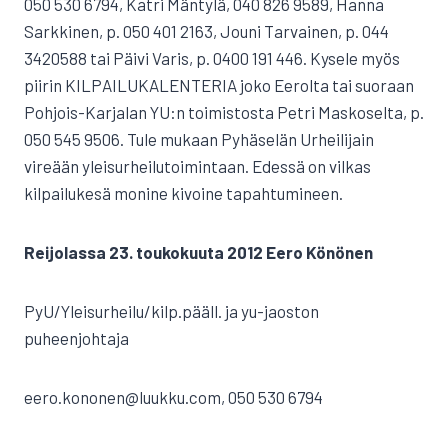
050 530 6794, Katri Mäntylä, 040 826 9589, Hanna
Sarkkinen, p. 050 401 2163, Jouni Tarvainen, p. 044
3420588 tai Päivi Varis, p. 0400 191 446. Kysele myös
piirin KILPAILUKALENTERIA joko Eerolta tai suoraan
Pohjois-Karjalan YU:n toimistosta Petri Maskoselta, p.
050 545 9506. Tule mukaan Pyhäselän Urheilijain
vireään yleisurheilutoimintaan. Edessä on vilkas
kilpailukesä monine kivoine tapahtumineen.
Reijolassa 23. toukokuuta 2012 Eero Könönen
PyU/Yleisurheilu/kilp.pääll. ja yu-jaoston
puheenjohtaja
eero.kononen@luukku.com, 050 530 6794