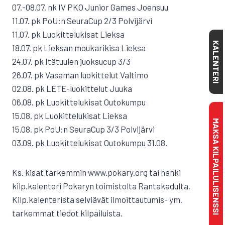
07.-08.07. nk IV PKO Junior Games Joensuu
11.07. pk PoU:n SeuraCup 2/3 Polvijärvi
11.07. pk Luokittelukisat Lieksa
KALENTERI
18.07. pk Lieksan moukarikisa Lieksa
24.07. pk Itätuulen juoksucup 3/3
26.07. pk Vasaman luokittelut Valtimo
02.08. pk LETE-luokittelut Juuka
06.08. pk Luokittelukisat Outokumpu
15.08. pk Luokittelukisat Lieksa
MAKSA KILPAILULISENSSI
15.08. pk PoU:n SeuraCup 3/3 Polvijärvi
03.09. pk Luokittelukisat Outokumpu 31.08.
Ks. kisat tarkemmin www.pokary.org tai hanki
kilp.kalenteri Pokaryn toimistolta Rantakadulta.
Kilp.kalenterista selviävät ilmoittautumis- ym.
tarkemmat tiedot kilpailuista.