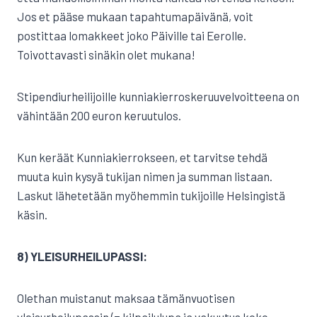
Jos et pääse mukaan tapahtumapäivänä, voit
postittaa lomakkeet joko Päiville tai Eerolle.
Toivottavasti sinäkin olet mukana!
Stipendiurheilijoille kunniakierroskeruuvelvoitteena on
vähintään 200 euron keruutulos.
Kun keräät Kunniakierrokseen, et tarvitse tehdä
muuta kuin kysyä tukijan nimen ja summan listaan.
Laskut lähetetään myöhemmin tukijoille Helsingistä
käsin.
8) YLEISURHEILUPASSI:
Olethan muistanut maksaa tämänvuotisen