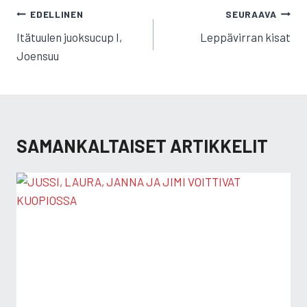
ARTIKKELIEN
EDELLINEN
SEURAAVA
SELAUS
Itätuulen juoksucup I,
Leppävirran kisat
Joensuu
SAMANKALTAISET ARTIKKELIT