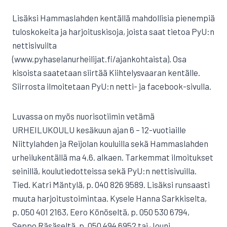
Lisäksi Hammaslahden kentällä mahdollisia pienempiä
tuloskokeita ja harjoituskisoja, joista saat tietoa PyU:n
nettisivuilta
(www.pyhaselanurheilijat.fi/ajankohtaista). Osa
kisoista saatetaan siirtää Kiihtelysvaaran kentälle.
Siirrosta ilmoitetaan PyU:n netti- ja facebook-sivulla.
Luvassa on myös nuorisotiimin vetämä
URHEILUKOULU kesäkuun ajan 6 – 12-vuotiaille
Niittylahden ja Reijolan kouluilla sekä Hammaslahden
urheilukentällä ma 4.6. alkaen. Tarkemmat ilmoitukset
seinillä, koulutiedotteissa sekä PyU:n nettisivuilla.
Tied. Katri Mäntylä, p. 040 826 9589. Lisäksi runsaasti
muuta harjoitustoimintaa. Kysele Hanna Sarkkiselta,
p. 050 401 2163, Eero Könöseltä, p. 050 530 6794,
Seppo Räsäseltä, p. 050 494 6952 tai Jouni