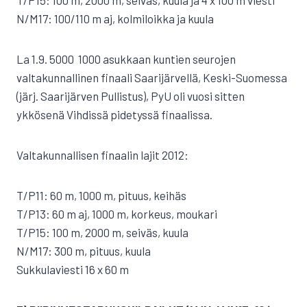
T/P15: 100 m, 2000 m, seiväs, kuula ja 4 x 100 m viesti
N/M17: 100/110 m aj, kolmiloikka ja kuula
La 1.9. 5000  1000 asukkaan kuntien seurojen
valtakunnallinen finaali Saarijärvellä, Keski-Suomessa
(järj. Saarijärven Pullistus), PyU oli vuosi sitten
ykkösenä Vihdissä pidetyssä finaalissa.
Valtakunnallisen finaalin lajit 2012:
T/P11: 60 m, 1000 m, pituus, keihäs
T/P13: 60 m aj, 1000 m, korkeus, moukari
T/P15: 100 m, 2000 m, seiväs, kuula
N/M17: 300 m, pituus, kuula
Sukkulaviesti 16 x 60 m