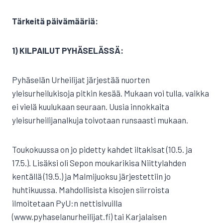
Tärkeitä päivämääriä:
1) KILPAILUT PYHÄSELÄSSÄ:
Pyhäselän Urheilijat järjestää nuorten
yleisurheilukisoja pitkin kesää. Mukaan voi tulla, vaikka
ei vielä kuulukaan seuraan. Uusia innokkaita
yleisurheilijanalkuja toivotaan runsaasti mukaan.
Toukokuussa on jo pidetty kahdet iltakisat (10.5. ja
17.5.). Lisäksi oli Sepon moukarikisa Niittylahden
kentällä (19.5.) ja Malmijuoksu järjestettiin jo
huhtikuussa. Mahdollisista kisojen siirroista
ilmoitetaan PyU:n nettisivuilla
(www.pyhaselanurheilijat.fi) tai Karjalaisen