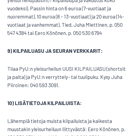
yleisurheilupassin (= kilpailulupa ja vakuutus koko
vuodeksi). Passin hinta on 6 euroa (7-vuotiaat ja
nuoremmat), 10 euroa (8 – 13-vuotiaat) ja 20 euroa (14-
vuotiaat ja vanhemmat). Tied. Juha Miettinen, p. 050
547 4384 tai Eero Könönen, p. 050 530 6794
9) KILPAILUASU JA SEURAN VERKKARIT:
Tilaa PyU:n yleisurheilun UUSI KILPAILUASU (shortsit
ja paita) ja PyU:n verryttely- tai tuulipuku. Kysy Juha
Piiroinen: 040 593 3091.
10) LISÄTIETOJA KILPAILUISTA:
Lähempiä tietoja muista kilpailuista ja kaikesta
muustakin yleisurheiluun liittyvästä: Eero Könönen, p.