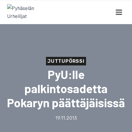
Siirry
sisältöön
JUTTUPÖRSSI
PyU:lle
palkintosadetta
Pokaryn päättäjäisissä
19.11.2013