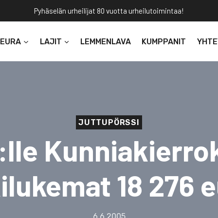
Pyhäselän urheilijat 80 vuotta urheilutoimintaa!
SEURA
LAJIT
LEMMENLAVA
KUMPPANIT
YHTE
JUTTUPÖRSSI
:lle Kunniakierro
ilukemat 18 276 
6.6.2005