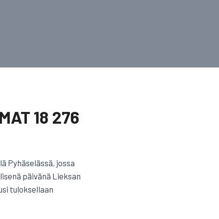
AT 18 276
ä Pyhäselässä, jossa
llisenä päivänä Lieksan
usi tuloksellaan