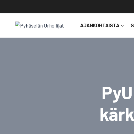
Siirry
sisältöön
AJANKOHTAISTA
PyU
kärk