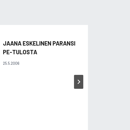
JAANA ESKELINEN PARANSI
JESSE, 
PE-TULOSTA
KAHMIV
25.5.2006
13.2.2010