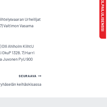
MAKSA KILPAILULISENSSI
Kiihtelysvaaran Urheilijat
, 7) Valtimon Vasama
 Olli Ahlholm KiihtU
 OkuP 1328, 7) Harri
Mika Juvonen PyU 900
SEURAAVA
Pyhäselän keihäskisassa