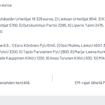
4 euroa
Pyhäselän Urheilijat 18 328 euroa, 2) Lieksan Urheilijat 8541, 3) 
eilijat 5700, 5) Outokummun Partio 3285, 6) Liperin Taimi 2475
50
e 6.6.: 1) Eero Könönen PyU 6140, 2) Ossi Muikku LieksU 4507, 3)
PolvU 3200, 5) Tapio Parviainen PyU 2800, 6) Marja-Leena Kurki
Kalle Kauppinen KiihtU 1200, 9) Anssi Turunen KiihtU 930, 10) 
EN
slahden kentällä
EM-rajat lähellä 