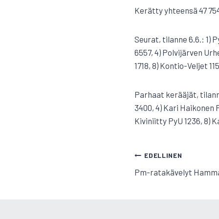
Kerätty yhteensä 47 75
Seurat, tilanne 6.6.: 1) 
6557, 4) Polvijärven Urh
1718, 8) Kontio-Veljet 11
Parhaat kerääjät, tilann
3400, 4) Kari Haikonen 
Kiviniitty PyU 1236, 8) 
ARTIKKELI
EDELLINEN
Pm-ratakävelyt Hamma
SELAUS