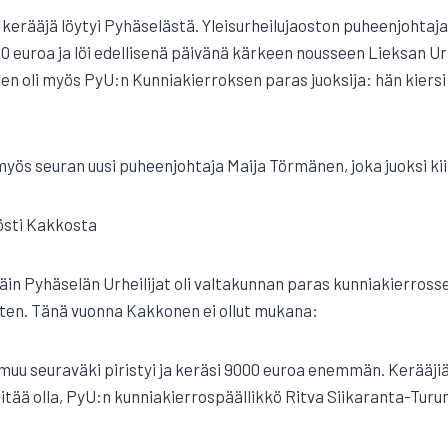
erääjä löytyi Pyhäselästä. Yleisurheilujaoston puheenjohtaj
euroa ja löi edellisenä päivänä kärkeen nousseen Lieksan Urh
nen oli myös PyU:n Kunniakierroksen paras juoksija: hän kiersi
myös seuran uusi puheenjohtaja Maija Törmänen, joka juoksi kii
östi Kakkosta
n Pyhäselän Urheilijat oli valtakunnan paras kunniakierrosseu
ten. Tänä vuonna Kakkonen ei ollut mukana:
uu seuraväki piristyi ja keräsi 9000 euroa enemmän. Kerääjiä
itää olla, PyU:n kunniakierrospäällikkö Ritva Siikaranta-Turune