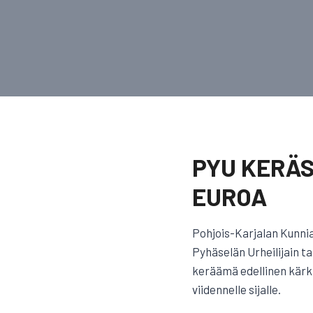
PYU KERÄS
EUROA
Pohjois-Karjalan Kunni
Pyhäselän Urheilijain t
keräämä edellinen kärki
viidennelle sijalle.