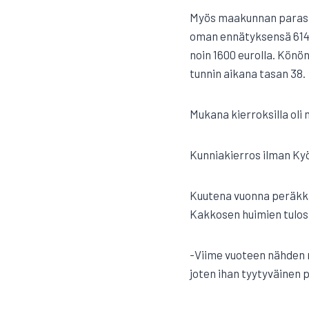
Myös maakunnan paras k
oman ennätyksensä 6140 
noin 1600 eurolla. Könö
tunnin aikana tasan 38.
Mukana kierroksilla oli 
Kunniakierros ilman Ky
Kuutena vuonna peräkkäi
Kakkosen huimien tulos
-Viime vuoteen nähden m
joten ihan tyytyväinen p