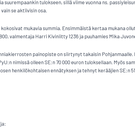
ia suurempaankin tulokseen, sillä viime vuonna ns. passiyleisurhe
ain se aktiivisin osa.
 kokosivat mukavia summia. Ensimmäistä kertaa mukana ollut
800, valmentaja Harri Kiviniitty 1236 ja puuhamies Mika Juvon
iakierrosten painopiste on siirtynyt takaisin Pohjanmaalle. K
yU:n nimissä olleen SE:n 70 000 euron tuloksellaan. Myös sam
osen henkilökohtaisen ennätyksen ja tehnyt kerääjien SE:n 51
ja: