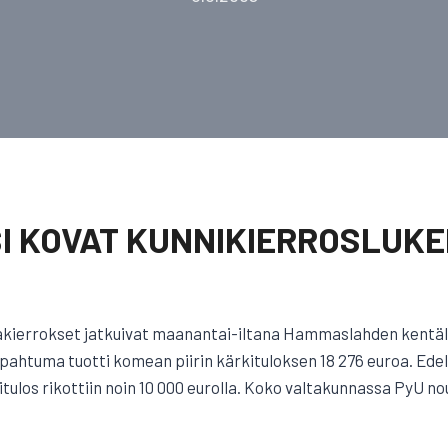
I KOVAT KUNNIKIERROSLUKEM
akierrokset jatkuivat maanantai-iltana Hammaslahden kentäll
apahtuma tuotti komean piirin kärkituloksen 18 276 euroa. Ede
tulos rikottiin noin 10 000 eurolla. Koko valtakunnassa PyU no