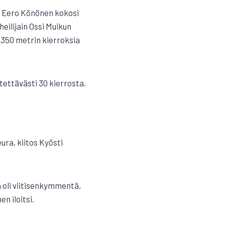
a Eero Könönen kokosi
eilijain Ossi Muikun
 350 metrin kierroksia
tettävästi 30 kierrosta.
ra, kiitos Kyösti
 oli viitisenkymmentä,
n iloitsi.