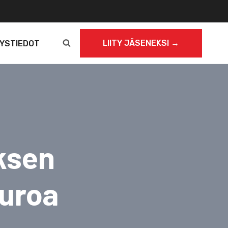
LIITY JÄSENEKSI →
YSTIEDOT
ksen
euroa