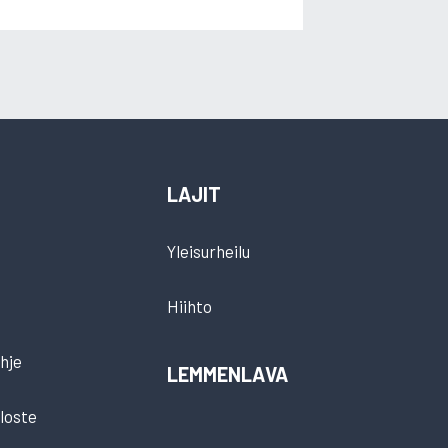
LAJIT
Yleisurheilu
Hiihto
hje
LEMMENLAVA
loste