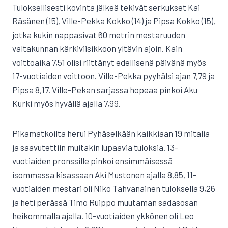
Tuloksellisesti kovinta jälkeä tekivät serkukset Kai
Räsänen (15), Ville-Pekka Kokko (14) ja Pipsa Kokko (15),
jotka kukin nappasivat 60 metrin mestaruuden
valtakunnan kärkiviisikkoon yltävin ajoin. Kain
voittoaika 7,51 olisi riittänyt edellisenä päivänä myös
17-vuotiaiden voittoon. Ville-Pekka pyyhälsi ajan 7,79 ja
Pipsa 8,17. Ville-Pekan sarjassa hopeaa pinkoi Aku
Kurki myös hyvällä ajalla 7,99.
Pikamatkoilta herui Pyhäselkään kaikkiaan 19 mitalia
ja saavutettiin muitakin lupaavia tuloksia. 13-
vuotiaiden pronssille pinkoi ensimmäisessä
isommassa kisassaan Aki Mustonen ajalla 8,85, 11-
vuotiaiden mestari oli Niko Tahvanainen tuloksella 9,26
ja heti perässä Timo Ruippo muutaman sadasosan
heikommalla ajalla. 10-vuotiaiden ykkönen oli Leo