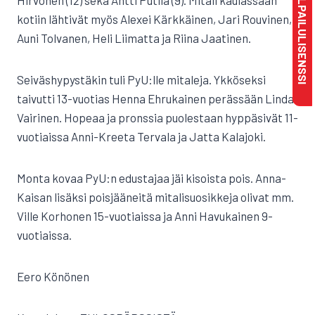
MAKSA KILPAILULISENSSI
Hirvonen (12) sekä Antti Putila (9). Mitali kaulassaan
kotiin lähtivät myös Alexei Kärkkäinen, Jari Rouvinen,
Auni Tolvanen, Heli Liimatta ja Riina Jaatinen.
Seiväshypystäkin tuli PyU:lle mitaleja. Ykköseksi
taivutti 13-vuotias Henna Ehrukainen perässään Linda
Vairinen. Hopeaa ja pronssia puolestaan hyppäsivät 11-
vuotiaissa Anni-Kreeta Tervala ja Jatta Kalajoki.
Monta kovaa PyU:n edustajaa jäi kisoista pois. Anna-
Kaisan lisäksi poisjääneitä mitalisuosikkeja olivat mm.
Ville Korhonen 15-vuotiaissa ja Anni Havukainen 9-
vuotiaissa.
Eero Könönen