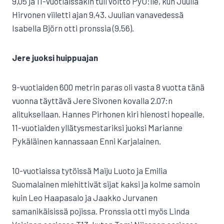
9,05 ja 11-vuotiaissakin tuli voitto PyU:lle, kun Juulia
Hirvonen viiletti ajan 9,43. Juulian vanavedessä
Isabella Björn otti pronssia (9,56).
Jere juoksi huippuajan
9-vuotiaiden 600 metrin paras oli vasta 8 vuotta tänä
vuonna täyttävä Jere Sivonen kovalla 2.07:n
alituksellaan. Hannes Pirhonen kiri hienosti hopealle.
11-vuotiaiden yllätysmestariksi juoksi Marianne
Pykäläinen kannassaan Enni Karjalainen.
10-vuotiaissa tytöissä Maiju Luoto ja Emilia
Suomalainen miehittivät sijat kaksi ja kolme samoin
kuin Leo Haapasalo ja Jaakko Jurvanen
samanikäisissä pojissa. Pronssia otti myös Linda