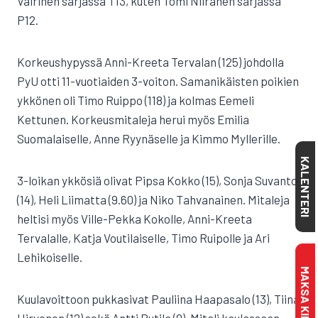
Vairinen sarjassa T13, kuten Tomi Niiranen sarjassa
P12.
Korkeushypyssä Anni-Kreeta Tervalan (125) johdolla
PyU otti 11-vuotiaiden 3-voiton. Samanikäisten poikien
ykkönen oli Timo Ruippo (118) ja kolmas Eemeli
Kettunen. Korkeusmitaleja herui myös Emilia
Suomalaiselle, Anne Ryynäselle ja Kimmo Myllerille.
KALENTERI
3-loikan ykkösiä olivat Pipsa Kokko (15), Sonja Suvanto
(14), Heli Liimatta (9.60) ja Niko Tahvanainen. Mitaleja
heltisi myös Ville-Pekka Kokolle, Anni-Kreeta
Tervalalle, Katja Voutilaiselle, Timo Ruipolle ja Ari
Lehikoiselle.
Kuulavoittoon pukkasivat Pauliina Haapasalo (13), Tiina