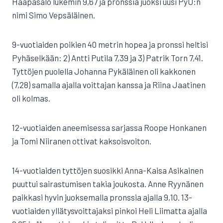
Haapasalo lukemin 9,67 ja pronssia juoksi uusi PyU:n
nimi Simo Vepsäläinen.
9-vuotiaiden poikien 40 metrin hopea ja pronssi heltisi
Pyhäselkään: 2) Antti Putila 7,39 ja 3) Patrik Torn 7,41.
Tyttöjen puolella Johanna Pykäläinen oli kakkonen
(7,28) samalla ajalla voittajan kanssa ja Riina Jaatinen
oli kolmas.
12-vuotiaiden aneemisessa sarjassa Roope Honkanen
ja Tomi Niiranen ottivat kaksoisvoiton.
14-vuotiaiden tyttöjen suosikki Anna-Kaisa Asikainen
puuttui sairastumisen takia joukosta. Anne Ryynänen
paikkasi hyvin juoksemalla pronssia ajalla 9,10. 13-
vuotiaiden yllätysvoittajaksi pinkoi Heli Liimatta ajalla