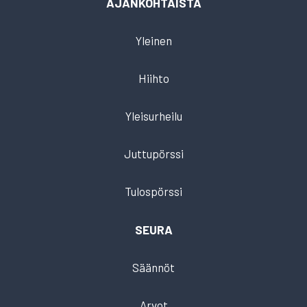
AJANKOHTAISTA
Yleinen
Hiihto
Yleisurheilu
Juttupörssi
Tulospörssi
SEURA
Säännöt
Arvot