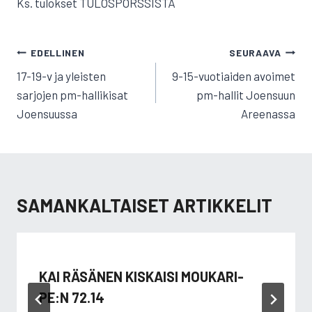
Ks. tulokset TULOSPÖRSSISTÄ
ARTIKKELIEN
EDELLINEN
SEURAAVA
SELAUS
17-19-v ja yleisten
9-15-vuotiaiden avoimet
sarjojen pm-hallikisat
pm-hallit Joensuun
Joensuussa
Areenassa
SAMANKALTAISET ARTIKKELIT
KAI RÄSÄNEN KISKAISI MOUKARI-
PE:N 72.14