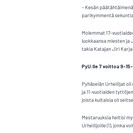
– Kesän päätähtäimenä o
parikymmentä sekuntia,
Molemmat 17-vuotiaiden 
luokkaansa miesten ja J
takia Katajan Jiri Karja
PyU:lle 7 voittoa 9-15
Pyhäselän Urheilijat oli
ja 11-vuotiaiden tyttöje
joista kultaisia oli seit
Mestaruuksia heltisi myö
Urheilijoille (1), jonka 