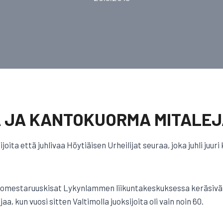
A JA KANTOKUORMA MITALE
lijoita että juhlivaa Höytiäisen Urheilijat seuraa, joka juhli juu
tomestaruuskisat Lykynlammen liikuntakeskuksessa keräsiv
jaa, kun vuosi sitten Valtimolla juoksijoita oli vain noin 60.