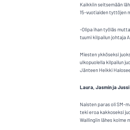
Kaikkiin seitsemään läht
15-vuotiaiden tyttöjen 
-Olipa ihan työläs mutt
tuumi kilpailun johtaja 
Miesten ykköseksi juoks
ulkopuolella kilpailun
Jänteen Heikki Haloseen
Laura, Jasmin ja Jussi 
Naisten paras oli SM-ma
teki eroa kakkoseksi ju
Wallingiin lähes kolme 