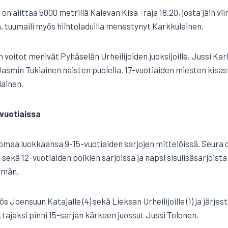
n alittaa 5000 metrillä Kalevan Kisa -raja 18.20, josta jäin v
 tuumaili myös hiihtoladuilla menestynyt Karkkulainen.
voitot menivät Pyhäselän Urheilijoiden juoksijoille. Jussi Kar
asmin Tukiainen naisten puolella. 17-vuotiaiden miesten kisas
lainen.
-vuotiaissa
 omaa luokkaansa 9-15-vuotiaiden sarjojen mittelöissä. Seura o
n sekä 12-vuotiaiden poikien sarjoissa ja napsi sisulisäsarjoista
semän.
s Joensuun Katajalle (4) sekä Lieksan Urheilijoille (1) ja järje
voittajaksi pinni 15-sarjan kärkeen juossut Jussi Tolonen.