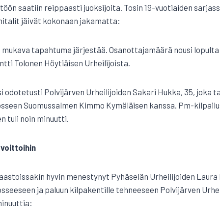
öön saatiin reippaasti juoksijoita. Tosin 19-vuotiaiden sarjassa 
mitalit jäivät kokonaan jakamatta:
a mukava tapahtuma järjestää. Osanottajamäärä nousi lopulta k
Antti Tolonen Höytiäisen Urheilijoista.
i odotetusti Polvijärven Urheilijoiden Sakari Hukka, 35, joka t
 juosseen Suomussalmen Kimmo Kymäläisen kanssa. Pm-kilpail
 tuli noin minuutti.
voittoihin
astoissakin hyvin menestynyt Pyhäselän Urheilijoiden Laura K
osseeseen ja paluun kilpakentille tehneeseen Polvijärven Urhei
minuuttia: