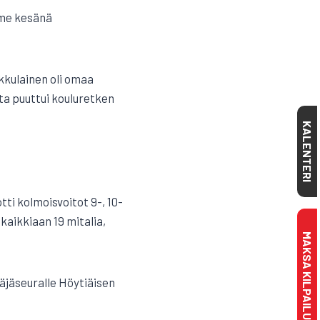
iime kesänä
kkulainen oli omaa
ta puuttui kouluretken
KALENTERI
tti kolmoisvoitot 9-, 10-
 kaikkiaan 19 mitalia,
MAKSA KILPAILULISENSSI
stäjäseuralle Höytiäisen