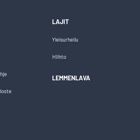
LAJIT
Yleisurheilu
Hiihto
hje
LEMMENLAVA
loste
t