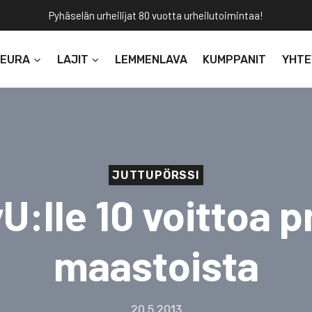
Pyhäselän urheilijat 80 vuotta urheilutoimintaa!
SEURA
LAJIT
LEMMENLAVA
KUMPPANIT
YHTE
JUTTUPÖRSSI
U:lle 10 voittoa 
maastoista
20.5.2013