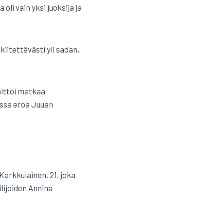
oli vain yksi juoksija ja
iitettävästi yli sadan,
aittoi matkaa
ussa eroa Juuan
arkkulainen, 21, joka
lijoiden Annina