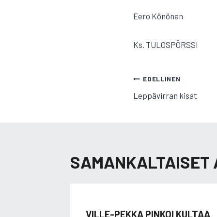
Eero Könönen
Ks. TULOSPÖRSSI
ARTIKKELI
EDELLINEN
Leppävirran kisat
SELAUS
SAMANKALTAISET 
VILLE-PEKKA PINKOI KULTAA