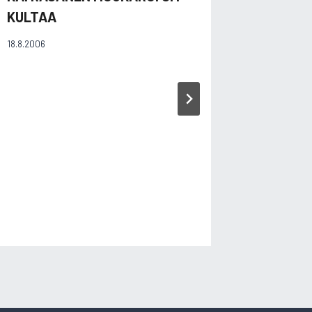
KULTAA
18.8.2006
CINDY 
MAANTI
HOPEAL
26.9.2020