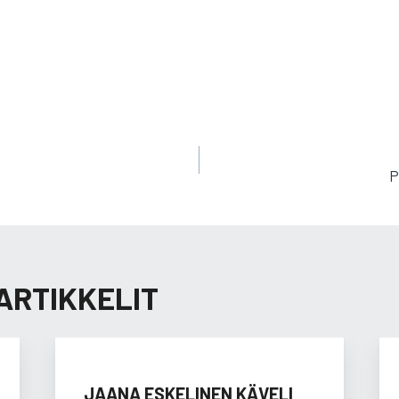
EN
P
ARTIKKELIT
JAANA ESKELINEN KÄVELI