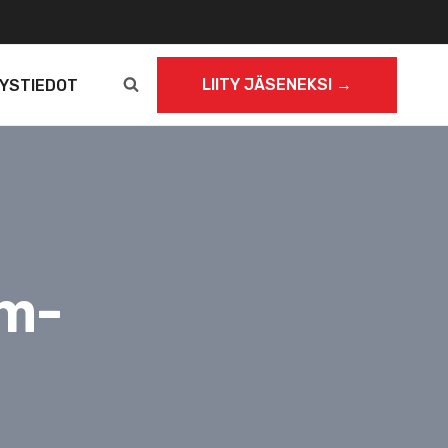
LIITY JÄSENEKSI →
YSTIEDOT
pm-