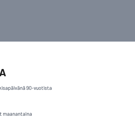
JA
ri kisapäivänä 90-vuotista
ät maanantaina