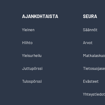
AJANKOHTAISTA
SEURA
Yleinen
Säännöt
Hiihto
Arvot
Yleisurheilu
Matkalaskuo
Juttupörssi
Tietosuojase
Tulospörssi
Evästeet
Yhteystiedo