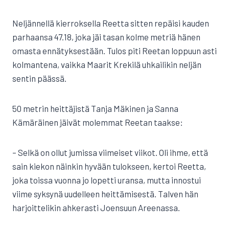
Neljännellä kierroksella Reetta sitten repäisi kauden
parhaansa 47.18, joka jäi tasan kolme metriä hänen
omasta ennätyksestään. Tulos piti Reetan loppuun asti
kolmantena, vaikka Maarit Krekilä uhkailikin neljän
sentin päässä.
50 metrin heittäjistä Tanja Mäkinen ja Sanna
Kämäräinen jäivät molemmat Reetan taakse:
– Selkä on ollut jumissa viimeiset viikot. Oli ihme, että
sain kiekon näinkin hyvään tulokseen, kertoi Reetta,
joka toissa vuonna jo lopetti uransa, mutta innostui
viime syksynä uudelleen heittämisestä. Talven hän
harjoittelikin ahkerasti Joensuun Areenassa.