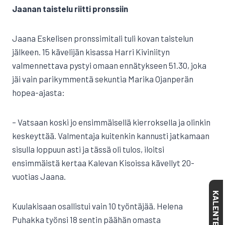
Jaanan taistelu riitti pronssiin
Jaana Eskelisen pronssimitali tuli kovan taistelun
jälkeen. 15 kävelijän kisassa Harri Kiviniityn
valmennettava pystyi omaan ennätykseen 51.30, joka
jäi vain parikymmentä sekuntia Marika Ojanperän
hopea-ajasta:
– Vatsaan koski jo ensimmäisellä kierroksella ja olinkin
keskeyttää. Valmentaja kuitenkin kannusti jatkamaan
sisulla loppuun asti ja tässä oli tulos, iloitsi
ensimmäistä kertaa Kalevan Kisoissa kävellyt 20-
vuotias Jaana.
KALENTERI
Kuulakisaan osallistui vain 10 työntäjää. Helena
Puhakka työnsi 18 sentin päähän omasta