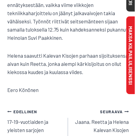
ennätyksestään, vaikka viime viikkojen
tekniikkaharjoittelu on jäänyt jalkavaivojen takia
vähäiseksi. Työnnöt riittivät seitsemänteen sijaan
MAKSA KILPAILULISENSSI
samalla tuloksella 12.75 kuin kahdeksanneksi pukannut
Heinolan Suvi Paakkinen.
Helena saavutti Kalevan Kisojen parhaan sijoituksensa
aivan kuin Reetta, jonka aiempi kärkisijoitus on ollut
kiekossa kuudes ja kuulassa viides.
Eero Könönen
ARTIKKELIEN
EDELLINEN
SEURAAVA
SELAUS
17-19-vuotiaiden ja
Jaana, Reetta ja Helena
yleisten sarjojen
Kalevan Kisojen