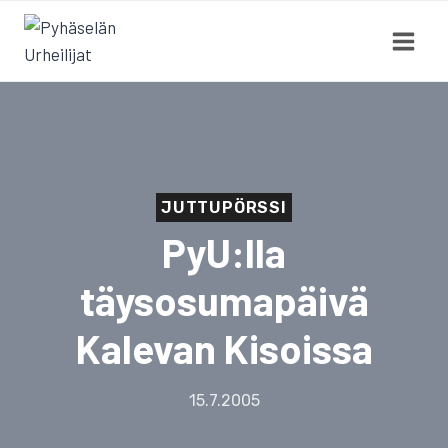
Siirry
sisältöön
JUTTUPÖRSSI
PyU:lla
täysosumapäivä
Kalevan Kisoissa
15.7.2005