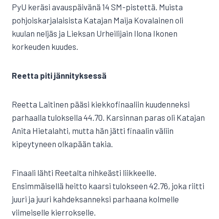
PyU keräsi avauspäivänä 14 SM-pistettä. Muista
pohjoiskarjalaisista Katajan Maija Kovalainen oli
kuulan neljäs ja Lieksan Urheilijain Ilona Ikonen
korkeuden kuudes.
Reetta piti jännityksessä
Reetta Laitinen pääsi kiekkofinaaliin kuudenneksi
parhaalla tuloksella 44.70. Karsinnan paras oli Katajan
Anita Hietalahti, mutta hän jätti finaalin väliin
kipeytyneen olkapään takia.
Finaali lähti Reetalta nihkeästi liikkeelle.
Ensimmäisellä heitto kaarsi tulokseen 42.76, joka riitti
juuri ja juuri kahdeksanneksi parhaana kolmelle
viimeiselle kierrokselle.