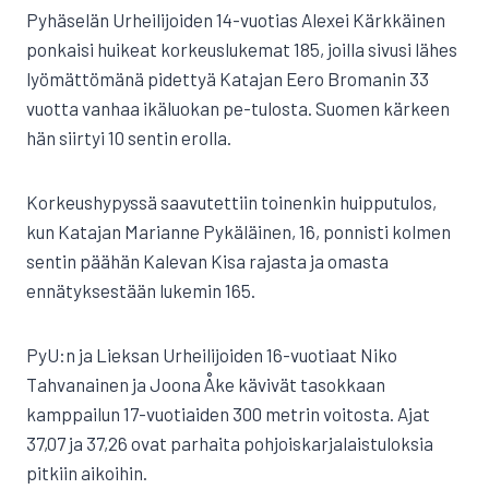
Pyhäselän Urheilijoiden 14-vuotias Alexei Kärkkäinen
ponkaisi huikeat korkeuslukemat 185, joilla sivusi lähes
lyömättömänä pidettyä Katajan Eero Bromanin 33
vuotta vanhaa ikäluokan pe-tulosta. Suomen kärkeen
hän siirtyi 10 sentin erolla.
Korkeushypyssä saavutettiin toinenkin huipputulos,
kun Katajan Marianne Pykäläinen, 16, ponnisti kolmen
sentin päähän Kalevan Kisa rajasta ja omasta
ennätyksestään lukemin 165.
PyU:n ja Lieksan Urheilijoiden 16-vuotiaat Niko
Tahvanainen ja Joona Åke kävivät tasokkaan
kamppailun 17-vuotiaiden 300 metrin voitosta. Ajat
37,07 ja 37,26 ovat parhaita pohjoiskarjalaistuloksia
pitkiin aikoihin.