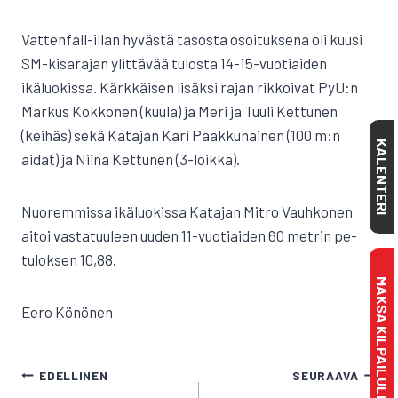
Vattenfall-illan hyvästä tasosta osoituksena oli kuusi
SM-kisarajan ylittävää tulosta 14-15-vuotiaiden
ikäluokissa. Kärkkäisen lisäksi rajan rikkoivat PyU:n
Markus Kokkonen (kuula) ja Meri ja Tuuli Kettunen
(keihäs) sekä Katajan Kari Paakkunainen (100 m:n
KALENTERI
aidat) ja Niina Kettunen (3-loikka).
Nuoremmissa ikäluokissa Katajan Mitro Vauhkonen
aitoi vastatuuleen uuden 11-vuotiaiden 60 metrin pe-
tuloksen 10,88.
MAKSA KILPAILULISENSSI
Eero Könönen
ARTIKKELIEN
EDELLINEN
SEURAAVA