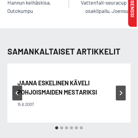
SELAUS
Hannun keihäskisa,
Vattenfall-seuracup 1.
Outokumpu
osakilpailu, Joensuu
SAMANKALTAISET ARTIKKELIT
JAANA ESKELINEN KÄVELI
POHJOISMAIDEN MESTARIKSI
15.6.2007