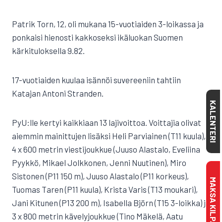
Patrik Torn, 12, oli mukana 15-vuotiaiden 3-loikassa ja
ponkaisi hienosti kakkoseksi ikäluokan Suomen
kärkituloksella 9.82.
17-vuotiaiden kuulaa isännöi suvereeniin tahtiin
Katajan Antoni Stranden.
KALENTERI
PyU:lle kertyi kaikkiaan 13 lajivoittoa. Voittajia olivat
aiemmin mainittujen lisäksi Heli Parviainen (T11 kuula),
4 x 600 metrin viestijoukkue (Juuso Alastalo, Eveliina
Pyykkö, Mikael Jolkkonen, Jenni Nuutinen), Miro
Sistonen (P11 150 m), Juuso Alastalo (P11 korkeus),
Tuomas Taren (P11 kuula), Krista Varis (T13 moukari),
Jani Kitunen (P13 200 m), Isabella Björn (T15 3-loikka) ja
3 x 800 metrin kävelyjoukkue (Tino Mäkelä, Aatu