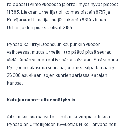
reippaasti viime vuodesta ja otteli myös hyvät pisteet
11 383. Lieksan Urheilijat oli kolmas pistein 8767 ja
Polvijärven Urheilijat neljäs lukemin 8314. Juuan
Urheilijoiden pisteet olivat 2184.
Pyhäselkä liittyi Joensuun kaupunkiin vuoden
vaihteessa, mutta Urheiluliitto päätti pitää seurat
vielä tämän vuoden entisissä sarjoissaan. Ensi vuonna
PyU joensuulaisena seurana joutunee kilpailemaan yli
25 000 asukkaan isojen kuntien sarjassa Katajan
kanssa.
Katajan nuoret aitaennätyksiin
Aitajuoksuissa saavutettiin illan kovimpia tuloksia.
Pyhäselän Urheilijoiden 15-vuotias Niko Tahvanainen