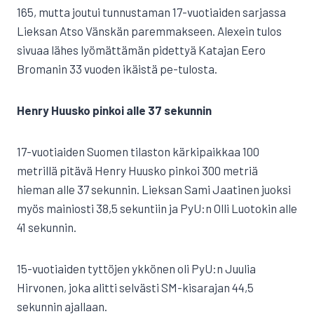
165, mutta joutui tunnustaman 17-vuotiaiden sarjassa
Lieksan Atso Vänskän paremmakseen. Alexein tulos
sivuaa lähes lyömättämän pidettyä Katajan Eero
Bromanin 33 vuoden ikäistä pe-tulosta.
Henry Huusko pinkoi alle 37 sekunnin
17-vuotiaiden Suomen tilaston kärkipaikkaa 100
metrillä pitävä Henry Huusko pinkoi 300 metriä
hieman alle 37 sekunnin. Lieksan Sami Jaatinen juoksi
myös mainiosti 38,5 sekuntiin ja PyU:n Olli Luotokin alle
41 sekunnin.
15-vuotiaiden tyttöjen ykkönen oli PyU:n Juulia
Hirvonen, joka alitti selvästi SM-kisarajan 44,5
sekunnin ajallaan.