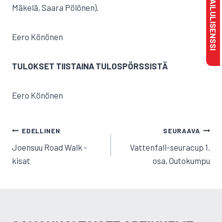
MAKSA KILPAILULISENSSI
Mäkelä, Saara Pölönen).
Eero Könönen
TULOKSET TIISTAINA TULOSPÖRSSISTÄ
Eero Könönen
ARTIKKELIEN
EDELLINEN
SEURAAVA
SELAUS
Joensuu Road Walk -
Vattenfall-seuracup 1.
kisat
osa, Outokumpu