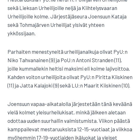
sekä Lieksan Urheilijoille neljä ja Kiihtelysvaaran
Urheilijoille kolme. Järjestäjäseura Joensuun Kataja
sekä Tohmajärven Urheilijat ylsivät yhteen
ykkössijaan.
Parhaiten menestyneitä urheilijanalkuja olivat PyU:n
Niko Tahvanainen (9) ja PoU:n Antoni Stranden (11),
joille kummallekin heltisi maksimi eli kolme lajivoittoa.
Kahden voiton urheilijoita olivat PyU:n Piritta Kiiskinen
(11) ja Jatta Kalajoki (9) sekä LU:n Maarit Kiiskinen (10).
Joensuun vapaa-aikatalolla järjestetään tänä keväänä
vielä kolmet yleisurheilukisat, minkä jälkeen aletaan
odottaa uuden suurhallin valmistumista. Viikon päästä
kamppailevat mestaruuksista 12-15-vuotiaat ja viikkoa
myöhemmin 17-19-vuotiaiden ikäluokat ja yleiset