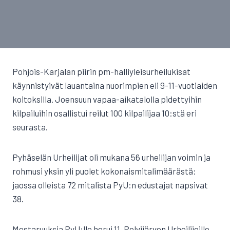
Pohjois-Karjalan piirin pm-halliyleisurheilukisat
käynnistyivät lauantaina nuorimpien eli 9-11-vuotiaiden
koitoksilla. Joensuun vapaa-aikatalolla pidettyihin
kilpailuihin osallistui reilut 100 kilpailijaa 10:stä eri
seurasta.
Pyhäselän Urheilijat oli mukana 56 urheilijan voimin ja
rohmusi yksin yli puolet kokonaismitalimäärästä:
jaossa olleista 72 mitalista PyU:n edustajat napsivat
38.
Mestaruuksia PyU:lle herui 11, Polvijärven Urheilijoille