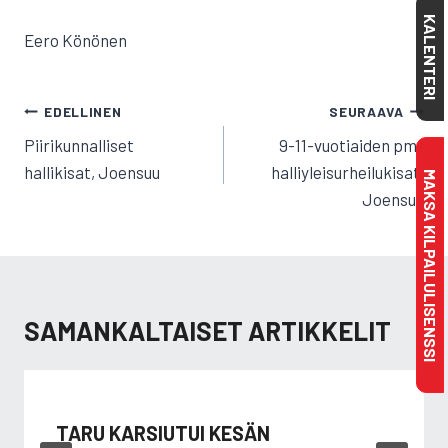
KALENTERI
Eero Könönen
ARTIKKELIEN
EDELLINEN
SEURAAVA
SELAUS
Piirikunnalliset
9-11-vuotiaiden pm-
hallikisat, Joensuu
halliyleisurheilukisat,
MAKSA KILPAILULISENSSI
Joensuu
SAMANKALTAISET ARTIKKELIT
TARU KARSIUTUI KESÄN