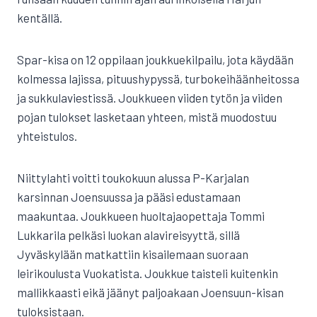
kentällä.
Spar-kisa on 12 oppilaan joukkuekilpailu, jota käydään
kolmessa lajissa, pituushypyssä, turbokeihäänheitossa
ja sukkulaviestissä. Joukkueen viiden tytön ja viiden
pojan tulokset lasketaan yhteen, mistä muodostuu
yhteistulos.
Niittylahti voitti toukokuun alussa P-Karjalan
karsinnan Joensuussa ja pääsi edustamaan
maakuntaa. Joukkueen huoltajaopettaja Tommi
Lukkarila pelkäsi luokan alavireisyyttä, sillä
Jyväskylään matkattiin kisailemaan suoraan
leirikoulusta Vuokatista. Joukkue taisteli kuitenkin
mallikkaasti eikä jäänyt paljoakaan Joensuun-kisan
tuloksistaan.