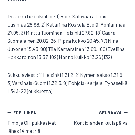
Tyttöjen turbokeihäs: 1) Rosa Salovaara Länsi-
Uusimaa 28,68, 2) Katariina Koskela Etelä-Pohjanmaa
27,95, 3) Minttu Tuominen Helsinki 27,82, 18) Saara
Suomalainen 20,82, 26) Pipsa Kokko 20,45, 77) Nina
Juvonen 15,43, 98) Tiia Kämäräinen 13,89, 100) Eveliina
Hakkarainen 13,37, 102) Hanna Kuikka 13,26 (132)
Sukkulaviesti: 1) Helsinki 1.31,2, 2) Kymenlaakso 1.31,9,
3) Varsinais-Suomi 1.32,3, 9) Pohjois-Karjala, Pyhäselkä
1.34,1 (22 joukkuetta)
ARTIKKELIEN
EDELLINEN
SEURAAVA
SELAUS
Timo ja Olli pukkasivat
Kontiolahden kuulapäivä
lähes 14 metriä