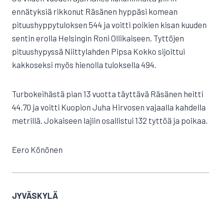
ennätyksiä rikkonut Räsänen hyppäsi komean
pituushyppytuloksen 544 ja voitti poikien kisan kuuden
sentin erolla Helsingin Roni Ollikaiseen. Tyttöjen
pituushypyssä Niittylahden Pipsa Kokko sijoittui
kakkoseksi myös hienolla tuloksella 494.
Turbokeihästä pian 13 vuotta täyttävä Räsänen heitti
44.70 ja voitti Kuopion Juha Hirvosen vajaalla kahdella
metrillä. Jokaiseen lajiin osallistui 132 tyttöä ja poikaa.
Eero Könönen
JYVÄSKYLÄ