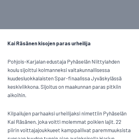
Kai Räsänen kisojen paras urheilija
Pohjois-Karjalan edustaja Pyhäselän Niittylahden
koulu sijoittui kolmanneksi valtakunnallisessa
kuudesluokkalaisten Spar-finaalissa Jyväskylässä
keskiviikkona. Sijoitus on maakunnan paras pitkiin
aikoihin.
Kilpailujen parhaaksi urheilijaksi nimettiin Pyhäselän
Kai Räsänen, joka voitti molemmat poikien lajit. 22
piirin voittajajoukkueet kamppailivat paremmuuksista
runsaan kuuden tunnin ajan aurinkoisella Harjun