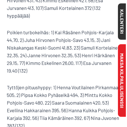
Hirvonen 431, 43) Kimmo Eskelinen 427, 58) Esa
Jurvanen 413, 107) Samuli Kortelainen 372 (132
KALENTERI
hyppääjää)
Poikien turbokeihäs: 1) Kai Räsänen Pohjois-Karjala
44,70, 2) Juha Hirvonen Pohjois-Savo 43,15, 3) Jani
Niskakangas Keski-Suomi 41,83, 23) Samuli Kortelainen
32,35, 24) Janne Hirvonen 32,35, 53) Henri Härkänen
MAKSA KILPAILULISENSSI
29,15, 77) Kimmo Eskelinen 26,00, 117) Esa Jurvanen
19,40 (132)
Tyttöjen pituushyppy: 1) Henna Voutilainen Pirkanmaa
505, 2) Pipsa Kokko Pyhäselkä 494, 3) Minttu Kokko
Pohjois-Savo 480, 22) Saara Suomalainen 420, 53)
Eveliina Hakkarainen 395, 56) Hanna Kuikka Pohjois-
Karjala 392, 56) Tiia Kämäräinen 392, 67) Nina Juvonen
383 (132)