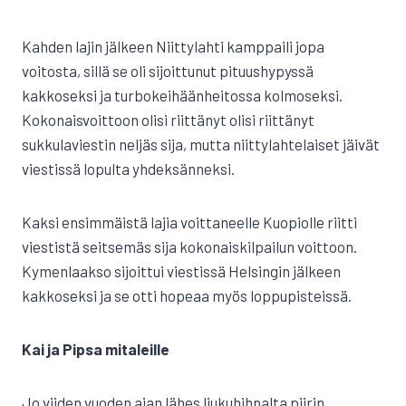
Kahden lajin jälkeen Niittylahti kamppaili jopa
voitosta, sillä se oli sijoittunut pituushypyssä
kakkoseksi ja turbokeihäänheitossa kolmoseksi.
Kokonaisvoittoon olisi riittänyt olisi riittänyt
sukkulaviestin neljäs sija, mutta niittylahtelaiset jäivät
viestissä lopulta yhdeksänneksi.
Kaksi ensimmäistä lajia voittaneelle Kuopiolle riitti
viestistä seitsemäs sija kokonaiskilpailun voittoon.
Kymenlaakso sijoittui viestissä Helsingin jälkeen
kakkoseksi ja se otti hopeaa myös loppupisteissä.
Kai ja Pipsa mitaleille
Jo viiden vuoden ajan lähes liukuhihnalta piirin