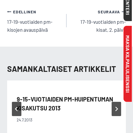
KALENTERI
ARTIKKELIEN
EDELLINEN
SEURAAVA
SELAUS
17-19-vuotiaiden pm-
17-19-vuotiaiden pm-
kisojen avauspäivä
kisat, 2. päivä
MAKSA KILPAILULISENSSI
SAMANKALTAISET ARTIKKELIT
9-15-VUOTIAIDEN PM-HUIPENTUMAN
KISAKUTSU 2013
24.7.2013