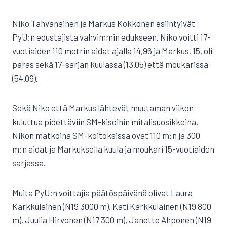
Niko Tahvanainen ja Markus Kokkonen esiintyivät
PyU:n edustajista vahvimmin edukseen. Niko voitti 17-
vuotiaiden 110 metrin aidat ajalla 14,96 ja Markus, 15, oli
paras sekä 17-sarjan kuulassa (13.05) että moukarissa
(54.09).
Sekä Niko että Markus lähtevät muutaman viikon
kuluttua pidettäviin SM-kisoihin mitalisuosikkeina.
Nikon matkoina SM-koitoksissa ovat 110 m:n ja 300
m:n aidat ja Markuksella kuula ja moukari 15-vuotiaiden
sarjassa.
Muita PyU:n voittajia päätöspäivänä olivat Laura
Karkkulainen (N19 3000 m), Kati Karkkulainen (N19 800
m), Juulia Hirvonen (N17 300 m), Janette Ahponen (N19