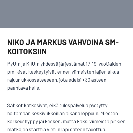
NIKO JA MARKUS VAHVOINA SM-
KOITOKSIIN
PyU:n ja KiiU:n yhdessä järjestämät 17-19-vuotiaiden
pm-kisat keskeytyivät ennen viimeisten lajien alkua
rajuun ukkossateeseen, jota edelsi +30 asteen
paahtava helle.
Sähköt katkesivat, eikä tulospalvelua pystytty
hoitamaan keskiviikkoillan aikana loppuun. Miesten
korkeushyppy jäi kesken, mutta kaksi viimeistä pitkien
matkojen starttia vietiin läpi sateen tauottua.