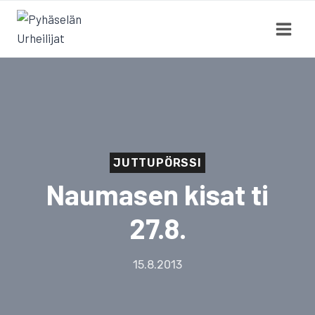
Siirry
sisältöön
JUTTUPÖRSSI
Naumasen kisat ti
27.8.
15.8.2013