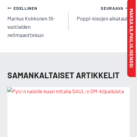
ARTIKKELIEN
EDELLINEN
SEURAAVA
MAKSA KILPAILULISENSSI
SELAUS
Markus Kokkonen 19-
Poppi-kisojen aikataulu
vuotiaiden
nelimaaotteluun
SAMANKALTAISET ARTIKKELIT