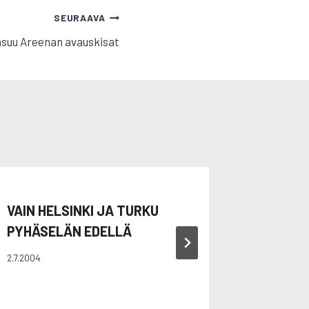
SEURAAVA
suu Areenan avauskisat
VAIN HELSINKI JA TURKU
JUTTA 
PYHÄSELÄN EDELLÄ
SM-RA
2.7.2004
19.7.2006