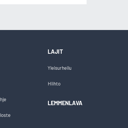
LAJIT
Yleisurheilu
Hiihto
hje
LEMMENLAVA
loste