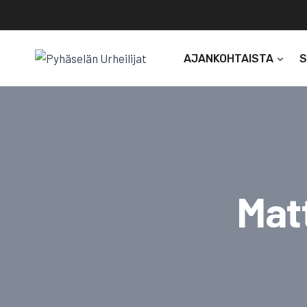
Siirry
sisältöön
AJANKOHTAISTA
Mat