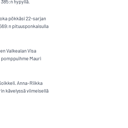
 385:n hypyllä.
joka pökkäsi 22-sarjan
) 569:n pituusponkaisulla
een Valkealan Visa
an pomppuihme Mauri
Soikkeli. Anna-Riikka
rin kävelyssä viimeisellä