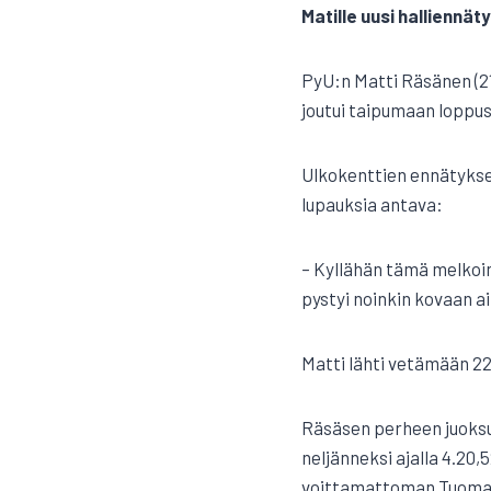
Matille uusi halliennät
PyU:n Matti Räsänen (21
joutui taipumaan loppusu
Ulkokenttien ennätykses
lupauksia antava:
– Kyllähän tämä melkoinen
pystyi noinkin kovaan a
Matti lähti vetämään 22
Räsäsen perheen juoksum
neljänneksi ajalla 4.20,
voittamattoman Tuomas