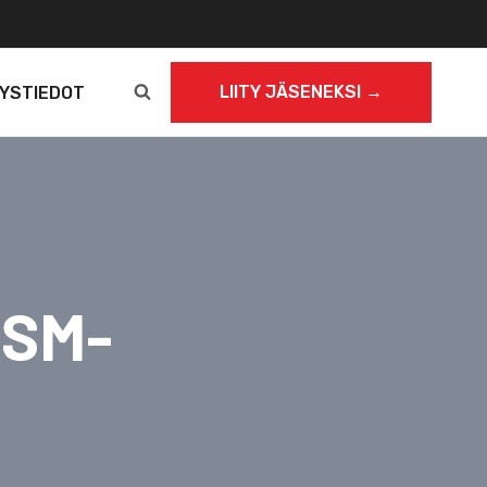
LIITY JÄSENEKSI →
YSTIEDOT
 SM-