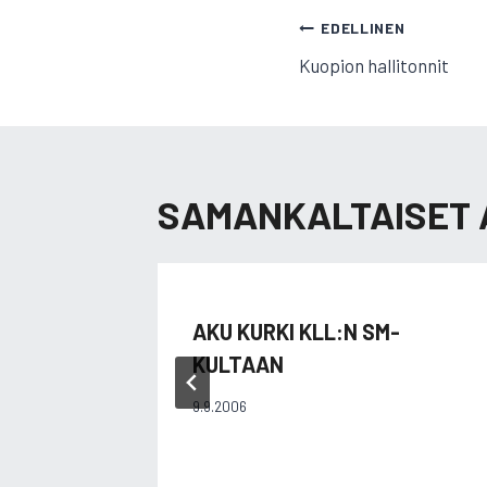
ARTIKKELI
EDELLINEN
Kuopion hallitonnit
SELAUS
SAMANKALTAISET 
AKU KURKI KLL:N SM-
KULTAAN
9.9.2006