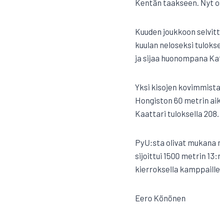
Kentän taakseen. Nyt os
Kuuden joukkoon selvitt
kuulan neloseksi tulokse
ja sijaa huonompana Kat
Yksi kisojen kovimmista 
Hongiston 60 metrin ai
Kaattari tuloksella 208.
PyU:sta olivat mukana m
sijoittui 1500 metrin 13
kierroksella kamppaille
Eero Könönen