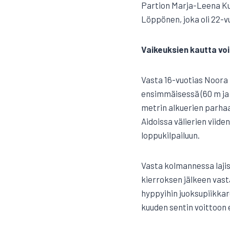
Partion Marja-Leena Ku
Löppönen, joka oli 22-v
Vaikeuksien kautta vo
Vasta 16-vuotias Noora H
ensimmäisessä (60 m ja 6
metrin alkuerien parhaa
Aidoissa välierien viid
loppukilpailuun.
Vasta kolmannessa lajis
kierroksen jälkeen vas
hyppyihin juoksupiikkare
kuuden sentin voittoon