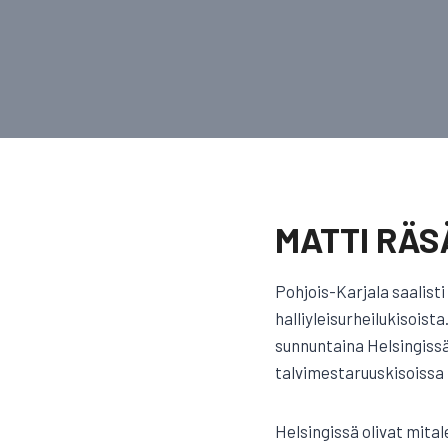
MATTI RÄS
Pohjois-Karjala saalisti
halliyleisurheilukisois
sunnuntaina Helsingiss
talvimestaruuskisoissa
Helsingissä olivat mita