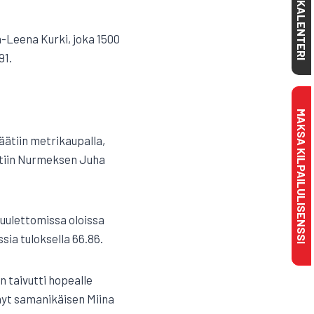
KALENTERI
a-Leena Kurki, joka 1500
91.
MAKSA KILPAILULISENSSI
äätiin metrikaupalla,
littiin Nurmeksen Juha
uulettomissa oloissa
sia tuloksella 66.86.
n taivutti hopealle
änyt samanikäisen Miina