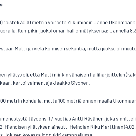
ys
) taisteli 3000 metrin voitosta Ylikiimingin Janne Ukonmaana
oralla. Kumpikin juoksi oman halliennätyksensä: Jannella 8.30,
tään Matti jäi vielä kolmisen sekuntia, mutta juoksu oli muute
 yllätys oli, että Matti niinkin vähäisen halliharjoittelun (kak
ikaan, kertoi valmentaja Jaakko Sivonen.
00 metrin kohdalla, mutta 100 metriä ennen maalia Ukonmaana
enestystä täydensi 17-vuotias Antti Räsänen, joka sinnitteli
52. Hienoisen yllätyksen aiheutti Heinolan Riku Marttinen (4.02,1
 Jokisen kovassa loppukirikamppailussa.