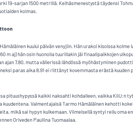
rki 19-sarjan 1500 metrillä. Keihäsmenestystä täydensi Tohm
uotiaiden kolmas.
ittoon
ämäläinen kuului päivän venyjiin. Hän urakoi kisoissa kolme la
0 m aj) hän osin huonolla tuurillakin jäi finaalipaikkojen ulkopu
n ajan 7,80, mutta välierissä lähdössä myöhästyminen pudotti 
enneksi paras aika 8,91 ei riittänyt kovemmasta erästä kuuden
sa pituushypyssä kaikki naksahti kohdalleen, vaikka KiiU:n ty
ta kuudentena. Valmentajaisä Tarmo Hämäläinen kehotti kokei
ita, mikä sai hypyn kulkemaan. Viimeisellä syntyi reilu oma enn
 ennen Oriveden Pauliina Tuomaalaa.