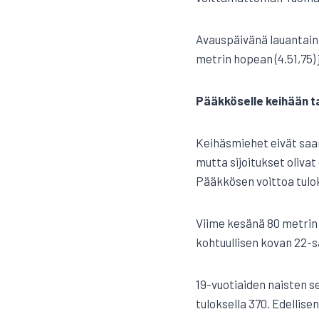
Avauspäivänä lauantaina
metrin hopean (4.51,75) 
Pääkköselle keihään t
Keihäsmiehet eivät saan
mutta sijoitukset olivat
Pääkkösen voittoa tuloks
Viime kesänä 80 metrin
kohtuullisen kovan 22-s
19-vuotiaiden naisten s
tuloksella 370. Edellis