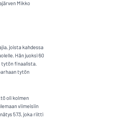
ajärven Mikko
jia, joista kahdessa
olelle. Hän juoksi 60
tytön finaalista.
 parhaan tytön
ttö oli kolmen
lemaan viimeisiin
ätys 573, joka riitti