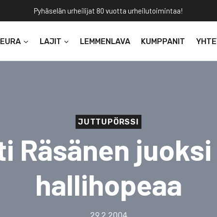
Pyhäselän urheilijat 80 vuotta urheilutoimintaa!
SEURA
LAJIT
LEMMENLAVA
KUMPPANIT
YHTE
JUTTUPÖRSSI
ti Räsänen juoksi
hallihopeaa
29.2.2004