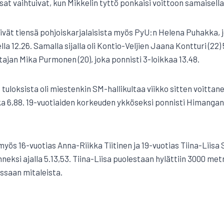
at vaihtuivat, kun Mikkelin tyttö ponkaisi voittoon samaisella
ivät tiensä pohjoiskarjalaisista myös PyU:n Helena Puhakka, 
lla 12.26. Samalla sijalla oli Kontio-Veljien Jaana Kontturi (22
ajan Mika Purmonen (20), joka ponnisti 3-loikkaa 13.48.
tuloksista oli miestenkin SM-hallikultaa viikko sitten voittan
ka 6,88. 19-vuotiaiden korkeuden ykköseksi ponnisti Himang
yös 16-vuotias Anna-Riikka Tiitinen ja 19-vuotias Tiina-Liisa 
:nneksi ajalla 5.13,53. Tiina-Liisa puolestaan hylättiin 3000 met
ssaan mitaleista.