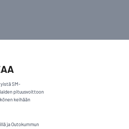
EAA
tyistä SM-
iaiden pituusvoittoon
kkönen keihään
rillä ja Outokummun