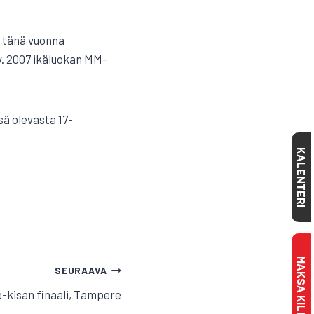
n tänä vuonna
 v. 2007 ikäluokan MM-
sä olevasta 17-
KALENTERI
SEURAAVA
-kisan finaali, Tampere