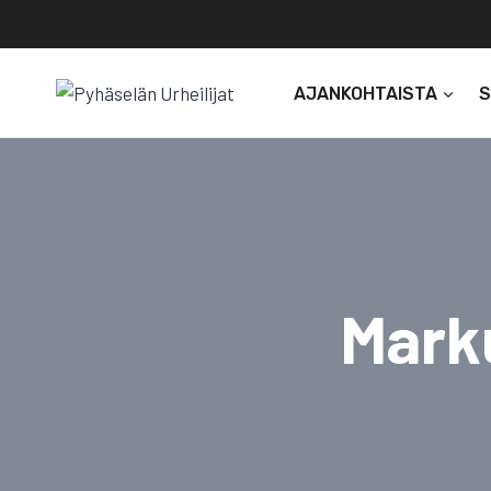
Siirry
sisältöön
AJANKOHTAISTA
Mark