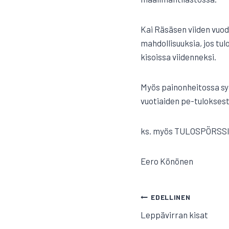
Kai Räsäsen viiden vuod
mahdollisuuksia, jos tul
kisoissa viidenneksi.
Myös painonheitossa synt
vuotiaiden pe-tuloksest
ks. myös TULOSPÖRSS
Eero Könönen
ARTIKKELI
EDELLINEN
Leppävirran kisat
SELAUS