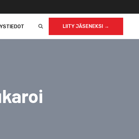
LIITY JÄSENEKSI →
YSTIEDOT
karoi