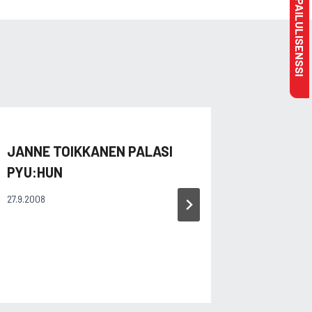
MAKSA KILPAILULISENSSI
JANNE TOIKKANEN PALASI
MERI J
PYU:HUN
KEIHÄS
27.9.2008
12.6.2010