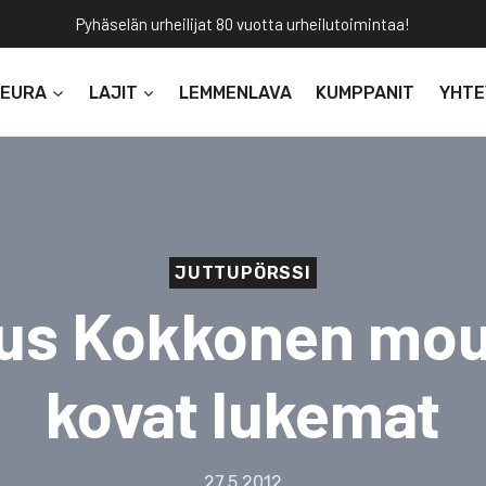
Pyhäselän urheilijat 80 vuotta urheilutoimintaa!
SEURA
LAJIT
LEMMENLAVA
KUMPPANIT
YHTE
JUTTUPÖRSSI
us Kokkonen mou
kovat lukemat
27.5.2012