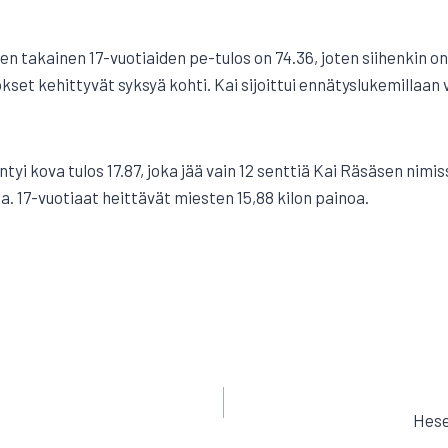
en takainen 17-vuotiaiden pe-tulos on 74.36, joten siihenkin o
okset kehittyvät syksyä kohti. Kai sijoittui ennätyslukemillaan
yi kova tulos 17.87, joka jää vain 12 senttiä Kai Räsäsen nimis
a. 17-vuotiaat heittävät miesten 15,88 kilon painoa.
I
EN
Hese