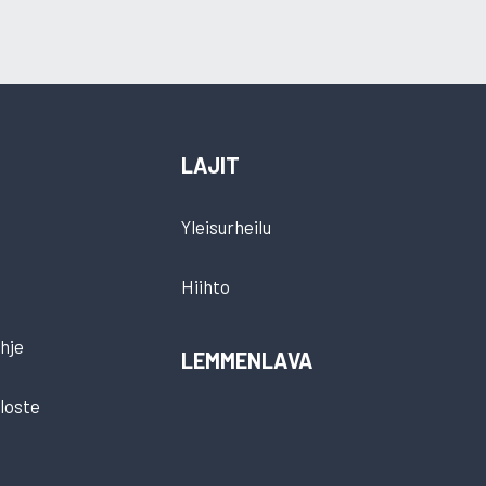
LAJIT
Yleisurheilu
Hiihto
hje
LEMMENLAVA
loste