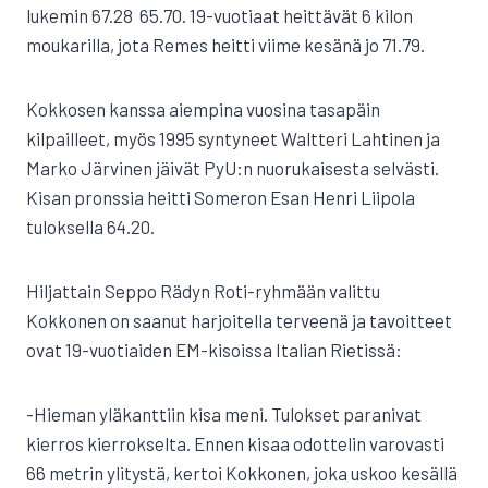
lukemin 67.28  65.70. 19-vuotiaat heittävät 6 kilon
moukarilla, jota Remes heitti viime kesänä jo 71.79.
Kokkosen kanssa aiempina vuosina tasapäin
kilpailleet, myös 1995 syntyneet Waltteri Lahtinen ja
Marko Järvinen jäivät PyU:n nuorukaisesta selvästi.
Kisan pronssia heitti Someron Esan Henri Liipola
tuloksella 64.20.
Hiljattain Seppo Rädyn Roti-ryhmään valittu
Kokkonen on saanut harjoitella terveenä ja tavoitteet
ovat 19-vuotiaiden EM-kisoissa Italian Rietissä:
-Hieman yläkanttiin kisa meni. Tulokset paranivat
kierros kierrokselta. Ennen kisaa odottelin varovasti
66 metrin ylitystä, kertoi Kokkonen, joka uskoo kesällä