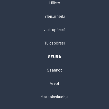
Hiihto
Yleisurheilu
Juttupörssi
Tulospörssi
SEURA
Säännöt
Arvot
Matkalaskuohje