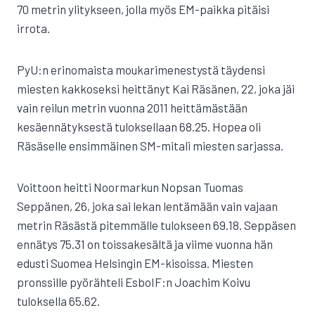
70 metrin ylitykseen, jolla myös EM-paikka pitäisi
irrota.
PyU:n erinomaista moukarimenestystä täydensi
miesten kakkoseksi heittänyt Kai Räsänen, 22, joka jäi
vain reilun metrin vuonna 2011 heittämästään
kesäennätyksestä tuloksellaan 68.25. Hopea oli
Räsäselle ensimmäinen SM-mitali miesten sarjassa.
Voittoon heitti Noormarkun Nopsan Tuomas
Seppänen, 26, joka sai lekan lentämään vain vajaan
metrin Räsästä pitemmälle tulokseen 69.18. Seppäsen
ennätys 75.31 on toissakesältä ja viime vuonna hän
edusti Suomea Helsingin EM-kisoissa. Miesten
pronssille pyörähteli EsboIF:n Joachim Koivu
tuloksella 65.62.