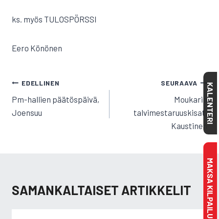
ks. myös TULOSPÖRSSI
Eero Könönen
ARTIKKELIEN
EDELLINEN
SEURAAVA
KALENTERI
SELAUS
Pm-hallien päätöspäivä,
Moukarin
Joensuu
talvimestaruuskisat,
Kaustinen
MAKSA KILPAILULISENSSI
SAMANKALTAISET ARTIKKELIT