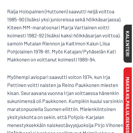
Raija Holopainen (Huttunen) saavutti neljä voittoa
1985-90 (lisäksi yksi junioreissa sekä hölkkäsarjassa).
Kiteen MM-maratoonari Marja Vartiainen voitti
KALENTERI
kolmesti 1982-92 (lisäksi kaksi hölkkäsarjan voittoa),
samoin Mutalan Riennon ja Kaltimon Kaiun Liisa
Pohjolainen 1978-81. Myös Katajan/Pyhäselän Kati
Makkonen on voittanut kolmesti 1989-94.
Myöhempi aviopari saavutti voiton 1974, kun Irja
MAKSA KILPAILULISENSSI
Pettinen voitti naisten ja Reino Paukkonen miesten
kisan. Seuraavana vuonna Irjan voittaessa hänenkin
sukunimensä oli Paukkonen. Kumpikin kuului varsinkin
maratonpuolella Suomen eliittiin. Mielenkiintoinen
yksityiskohta on sekin, että Pohjois-Karjalan
menestyksekkäin naiskestävyysjuoksija Pirjo Vihonen