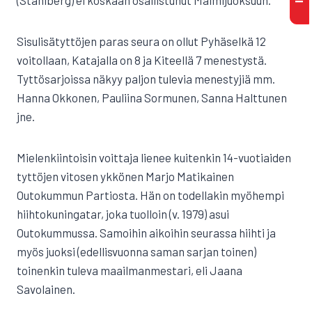
(Ståhlberg) ei koskaan osallistunut Malmijuoksuun.
Sisulisätyttöjen paras seura on ollut Pyhäselkä 12
voitollaan, Katajalla on 8 ja Kiteellä 7 menestystä.
Tyttösarjoissa näkyy paljon tulevia menestyjiä mm.
Hanna Okkonen, Pauliina Sormunen, Sanna Halttunen
jne.
Mielenkiintoisin voittaja lienee kuitenkin 14-vuotiaiden
tyttöjen vitosen ykkönen Marjo Matikainen
Outokummun Partiosta. Hän on todellakin myöhempi
hiihtokuningatar, joka tuolloin (v. 1979) asui
Outokummussa. Samoihin aikoihin seurassa hiihti ja
myös juoksi (edellisvuonna saman sarjan toinen)
toinenkin tuleva maailmanmestari, eli Jaana
Savolainen.