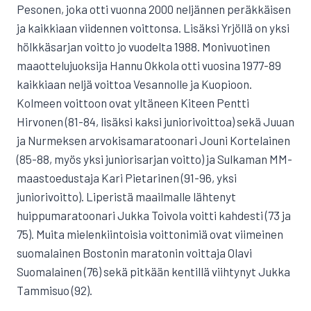
Pesonen, joka otti vuonna 2000 neljännen peräkkäisen
ja kaikkiaan viidennen voittonsa. Lisäksi Yrjöllä on yksi
hölkkäsarjan voitto jo vuodelta 1988. Monivuotinen
maaottelujuoksija Hannu Okkola otti vuosina 1977-89
kaikkiaan neljä voittoa Vesannolle ja Kuopioon.
Kolmeen voittoon ovat yltäneen Kiteen Pentti
Hirvonen (81-84, lisäksi kaksi juniorivoittoa) sekä Juuan
ja Nurmeksen arvokisamaratoonari Jouni Kortelainen
(85-88, myös yksi juniorisarjan voitto) ja Sulkaman MM-
maastoedustaja Kari Pietarinen (91-96, yksi
juniorivoitto). Liperistä maailmalle lähtenyt
huippumaratoonari Jukka Toivola voitti kahdesti (73 ja
75). Muita mielenkiintoisia voittonimiä ovat viimeinen
suomalainen Bostonin maratonin voittaja Olavi
Suomalainen (76) sekä pitkään kentillä viihtynyt Jukka
Tammisuo (92).