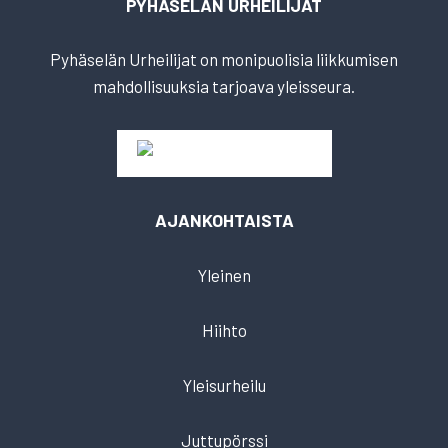
PYHÄSELÄN URHEILIJAT
Pyhäselän Urheilijat on monipuolisia liikkumisen
mahdollisuuksia tarjoava yleisseura.
AJANKOHTAISTA
Yleinen
Hiihto
Yleisurheilu
Juttupörssi