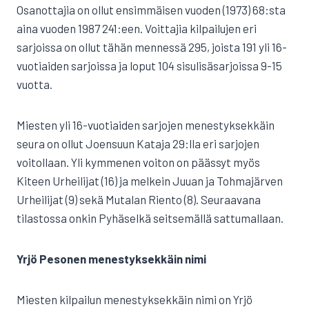
Osanottajia on ollut ensimmäisen vuoden (1973) 68:sta
aina vuoden 1987 241:een. Voittajia kilpailujen eri
sarjoissa on ollut tähän mennessä 295, joista 191 yli 16-
vuotiaiden sarjoissa ja loput 104 sisulisäsarjoissa 9-15
vuotta.
Miesten yli 16-vuotiaiden sarjojen menestyksekkäin
seura on ollut Joensuun Kataja 29:lla eri sarjojen
voitollaan. Yli kymmenen voiton on päässyt myös
Kiteen Urheilijat (16) ja melkein Juuan ja Tohmajärven
Urheilijat (9) sekä Mutalan Riento (8). Seuraavana
tilastossa onkin Pyhäselkä seitsemällä sattumallaan.
Yrjö Pesonen menestyksekkäin nimi
Miesten kilpailun menestyksekkäin nimi on Yrjö