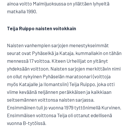
ainoa voitto Malmijuoksussa on yllättäen lyhyeltä
matkalla 1990.
Teija Ruippo naisten voitokkain
Naisten vanhempien sarjojen menestykseimmät
seurat ovat Pyhäselkä ja Kataja, kummallakin on tähän
mennessä 17 voittoa. Kiteen Urheilijat on yltänyt
yhdeksään voittoon. Naisten sarjojen merkittävin nimi
on ollut nykyinen Pyhäselän maratoonari (voittoja
myös Katajalle ja Ilomantsiin) Teija Ruippo, joka otti
viime keväänä neljännen peräkkäisen ja kaikkiaan
seitsemännen voittonsa naisten sarjassa.
Ensimmäinen tuli jo vuonna 1979 tyttönimellä Kurvinen.
Ensimmäisen voittonsa Teija oli ottanut edellisenä
vuonna B-tytöissä.