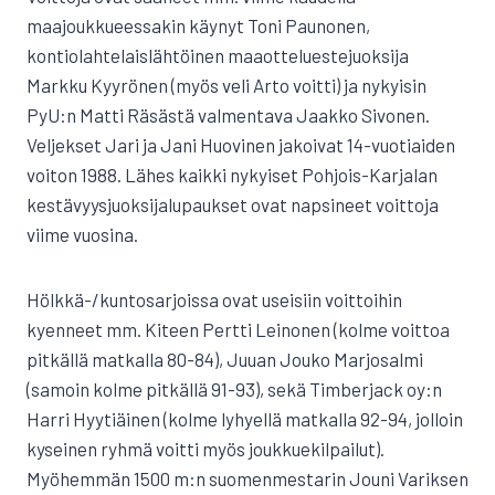
maajoukkueessakin käynyt Toni Paunonen,
kontiolahtelaislähtöinen maaotteluestejuoksija
Markku Kyyrönen (myös veli Arto voitti) ja nykyisin
PyU:n Matti Räsästä valmentava Jaakko Sivonen.
Veljekset Jari ja Jani Huovinen jakoivat 14-vuotiaiden
voiton 1988. Lähes kaikki nykyiset Pohjois-Karjalan
kestävyysjuoksijalupaukset ovat napsineet voittoja
viime vuosina.
Hölkkä-/kuntosarjoissa ovat useisiin voittoihin
kyenneet mm. Kiteen Pertti Leinonen (kolme voittoa
pitkällä matkalla 80-84), Juuan Jouko Marjosalmi
(samoin kolme pitkällä 91-93), sekä Timberjack oy:n
Harri Hyytiäinen (kolme lyhyellä matkalla 92-94, jolloin
kyseinen ryhmä voitti myös joukkuekilpailut).
Myöhemmän 1500 m:n suomenmestarin Jouni Variksen