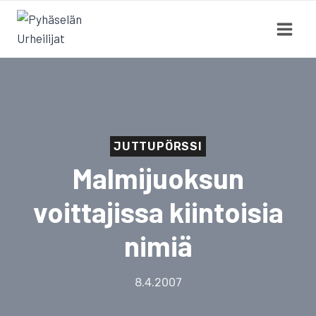
Siirry
sisältöön
JUTTUPÖRSSI
Malmijuoksun
voittajissa kiintoisia
nimiä
8.4.2007