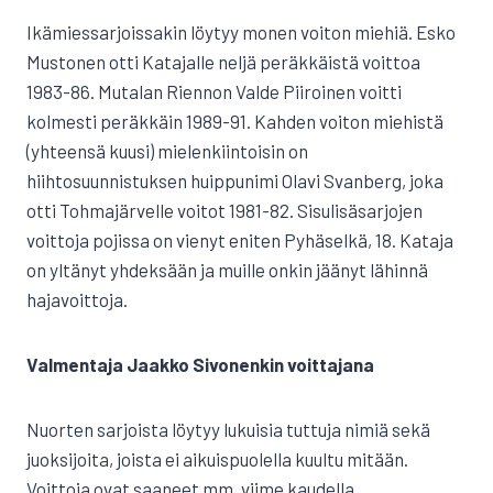
Ikämiessarjoissakin löytyy monen voiton miehiä. Esko
Mustonen otti Katajalle neljä peräkkäistä voittoa
1983-86. Mutalan Riennon Valde Piiroinen voitti
kolmesti peräkkäin 1989-91. Kahden voiton miehistä
(yhteensä kuusi) mielenkiintoisin on
hiihtosuunnistuksen huippunimi Olavi Svanberg, joka
otti Tohmajärvelle voitot 1981-82. Sisulisäsarjojen
voittoja pojissa on vienyt eniten Pyhäselkä, 18. Kataja
on yltänyt yhdeksään ja muille onkin jäänyt lähinnä
hajavoittoja.
Valmentaja Jaakko Sivonenkin voittajana
Nuorten sarjoista löytyy lukuisia tuttuja nimiä sekä
juoksijoita, joista ei aikuispuolella kuultu mitään.
Voittoja ovat saaneet mm. viime kaudella