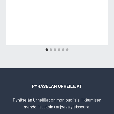
PYHÄSELÄN URHEILIJAT
Pyhäselän Urheilijat on monipuolisia liikkumisen
mahdollisuuksia tarjoava yleisseura.