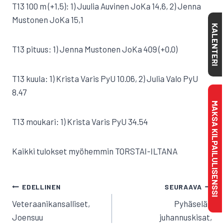
T13 100 m (+1,5): 1) Juulia Auvinen JoKa 14,6, 2) Jenna
Mustonen JoKa 15,1
KALENTERI
T13 pituus: 1) Jenna Mustonen JoKa 409 (+0,0)
T13 kuula: 1) Krista Varis PyU 10.06, 2) Julia Valo PyU
8.47
MAKSA KILPAILULISENSSI
T13 moukari: 1) Krista Varis PyU 34.54
Kaikki tulokset myöhemmin TORSTAI-ILTANA
ARTIKKELIEN
EDELLINEN
SEURAAVA
SELAUS
Veteraanikansalliset,
Pyhäselän
Joensuu
juhannuskisat,