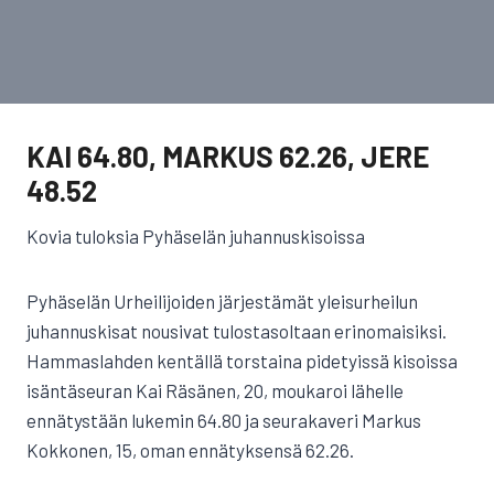
KAI 64.80, MARKUS 62.26, JERE
48.52
Kovia tuloksia Pyhäselän juhannuskisoissa
Pyhäselän Urheilijoiden järjestämät yleisurheilun
juhannuskisat nousivat tulostasoltaan erinomaisiksi.
Hammaslahden kentällä torstaina pidetyissä kisoissa
isäntäseuran Kai Räsänen, 20, moukaroi lähelle
ennätystään lukemin 64.80 ja seurakaveri Markus
Kokkonen, 15, oman ennätyksensä 62.26.