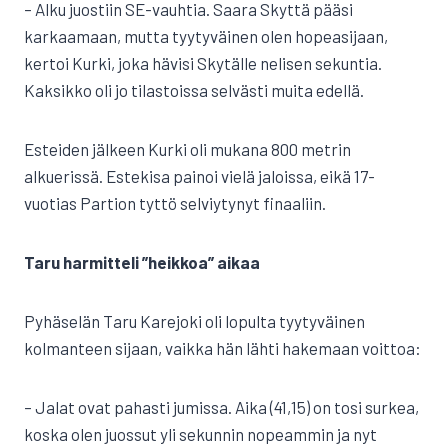
– Alku juostiin SE-vauhtia. Saara Skyttä pääsi
karkaamaan, mutta tyytyväinen olen hopeasijaan,
kertoi Kurki, joka hävisi Skytälle nelisen sekuntia.
Kaksikko oli jo tilastoissa selvästi muita edellä.
Esteiden jälkeen Kurki oli mukana 800 metrin
alkuerissä. Estekisa painoi vielä jaloissa, eikä 17-
vuotias Partion tyttö selviytynyt finaaliin.
Taru harmitteli ”heikkoa” aikaa
Pyhäselän Taru Karejoki oli lopulta tyytyväinen
kolmanteen sijaan, vaikka hän lähti hakemaan voittoa:
– Jalat ovat pahasti jumissa. Aika (41,15) on tosi surkea,
koska olen juossut yli sekunnin nopeammin ja nyt