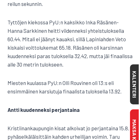
reilun sekunnin.
Tyttöjen kiekossa PyU:n kaksikko Inka Räsänen-
Hanna Sarkkinen heitti viidenneksi yhteistuloksella
60.44. Mitali ei jäänyt kauaksi, sillä Lapinlahden Veto
kiskaisi voittolukemat 65.18. Räsänen oli karsinnan
kuudenneksi paras tuloksella 32.42, mutta jäi finaalissa
alle 30 metrin tulokseen.
KALENTERI
Miesten kuulassa PyU:n Olli Rouvinen oli 13:s eli
ensimmäinen karsiutuja finaalista tuloksella 13.92.
Antti kuudenneksi perjantaina
Kristiinankaupungin kisat alkoivat jo perjantaina 15.8.
pyhäselkäläisittäin kahden urheilijan voimin. Taru