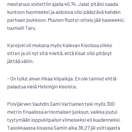
mestaruus voitettiin ajalla 40,74. Jalat pitäisi saada
kuntoon huomiseksi ja aidoissa olisi päästävä kahden
parhaan joukkoon. Muuten Ruotsi-ottelu jää haaveeksi,
tuumaili Taru.
Karejoki oli mukana myös Kalevan Kisoissa viikko
sitten ja oli nyt sitä mieltä, että kisat olisi pitänyt
jättää väliin:
– On tullut aivan liikaa kilpailuja. En ole tainnut ehtiä
palautua vielä Helsingin kisoista.
Polvijärven Vauhdin Sami Vartiainen teki myös 300
metrin finaalissa erinomaisen juoksun, vaikka joutui
tyytymään loppukilpailun viimeiseksi eli kuudenneksi.
Tasokkaassa kisassa Samin aika 36,27 jäi voittajasta