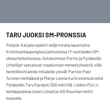
TARU JUOKSI SM-PRONSSIA
Pohjois-Karjala saalisti neljä mitalia lauantaina
Kristiinankaupungissa jatkuneissa 17-vuotiaiden SM-
yleisurheilukisoissa. Outokummun Partio ja Pyhäselän
Urheilijat vastasivat maakunnan menestyksestä, sillä
henkilökohtaisille mitaleille ylsivät Partion Pasi
Turunen keihäässä ja Marja-Leena Kurki esteissä sekä
Pyhäselän Taru Karejoki 300 metrillä. Lisäksi PyU:n
keihäsjoukkue Anssi Liimatta-Olli Rouvinen heitti
hopealle.