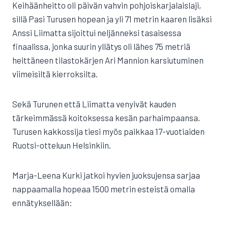
Keihäänheitto oli päivän vahvin pohjoiskarjalaislaji,
sillä Pasi Turusen hopean ja yli 71 metrin kaaren lisäksi
Anssi Liimatta sijoittui neljänneksi tasaisessa
finaalissa, jonka suurin yllätys oli lähes 75 metriä
heittäneen tilastokärjen Ari Mannion karsiutuminen
viimeisiltä kierroksilta.
Sekä Turunen että Liimatta venyivät kauden
tärkeimmässä koitoksessa kesän parhaimpaansa.
Turusen kakkossija tiesi myös paikkaa 17-vuotiaiden
Ruotsi-otteluun Helsinkiin.
Marja-Leena Kurki jatkoi hyvien juoksujensa sarjaa
nappaamalla hopeaa 1500 metrin esteistä omalla
ennätyksellään: