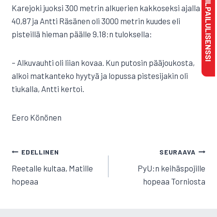
MAKSA KILPAILULISENSSI
Karejoki juoksi 300 metrin alkuerien kakkoseksi ajalla
40,87 ja Antti Räsänen oli 3000 metrin kuudes eli
pisteillä hieman päälle 9.18:n tuloksella:
– Alkuvauhti oli liian kovaa. Kun putosin pääjoukosta,
alkoi matkanteko hyytyä ja lopussa pistesijakin oli
tiukalla, Antti kertoi.
Eero Könönen
ARTIKKELIEN
EDELLINEN
SEURAAVA
SELAUS
Reetalle kultaa, Matille
PyU:n keihäspojille
hopeaa
hopeaa Torniosta