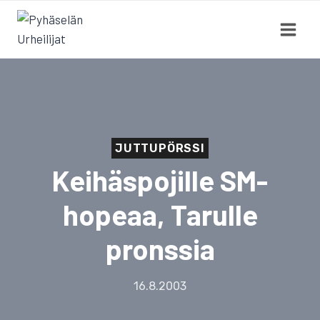
Siirry
sisältöön
JUTTUPÖRSSI
Keihäspojille SM-
hopeaa, Tarulle
pronssia
16.8.2003