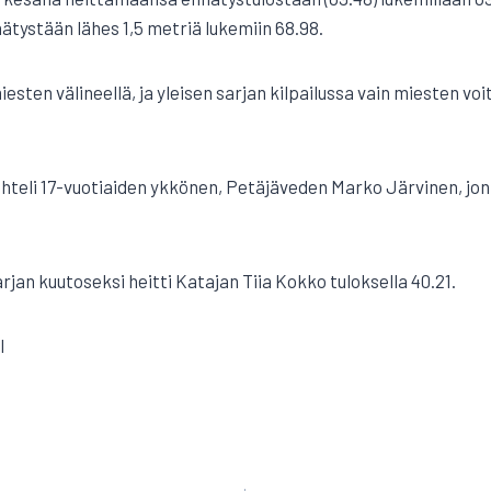
ätystään lähes 1,5 metriä lukemiin 68.98.
esten välineellä, ja yleisen sarjan kilpailussa vain miesten voi
teli 17-vuotiaiden ykkönen, Petäjäveden Marko Järvinen, jonk
rjan kuutoseksi heitti Katajan Tiia Kokko tuloksella 40.21.
I