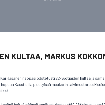
NEN KULTAA, MARKUS KOKKO
n Kai Räsänen nappasi odotetusti 22-vuotiaiden kultaa ja sam
hopeaa Kaustisilla pidetyissä moukarin talvimestaruuskisoissa.
lissä.
 kesänä heittämäänsä ennätystulostaan (69.48) lukemillaan 6