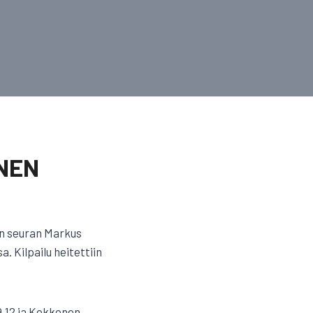
NEN
an seuran Markus
 Kilpailu heitettiin
9.12 ja Kokkonen