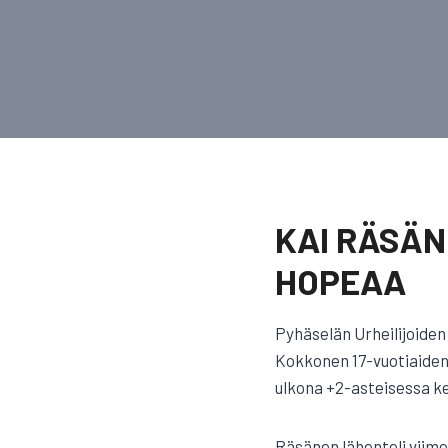
KAI RÄSÄ
HOPEAA
Pyhäselän Urheilijoide
Kokkonen 17-vuotiaiden 
ulkona +2-asteisessa ke
Räsänen lähenteli viime