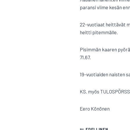
paransi viime kesän enn
22-vuotiaat heittävät mi
heitti pitemmälle.
Pisimmän kaaren pyöräh
71.67.
19-vuotiaiden naisten sa
KS. myös TULOSPÖRSS
Eero Könönen
EDELLINEN