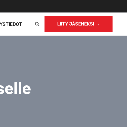
LIITY JÄSENEKSI →
YSTIEDOT
selle