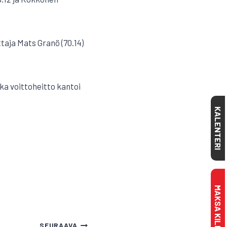
ttaja Mats Granö (70.14)
a voittoheitto kantoi
KALENTERI
SEURAAVA