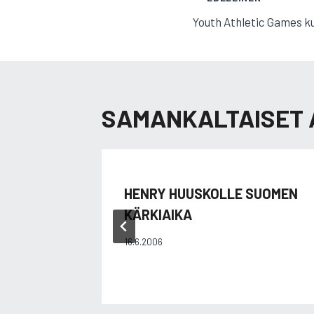
ARTIKKELI
Youth Athletic Games k
SELAUS
SAMANKALTAISET 
HENRY HUUSKOLLE SUOMEN
KÄRKIAIKA
16.6.2006