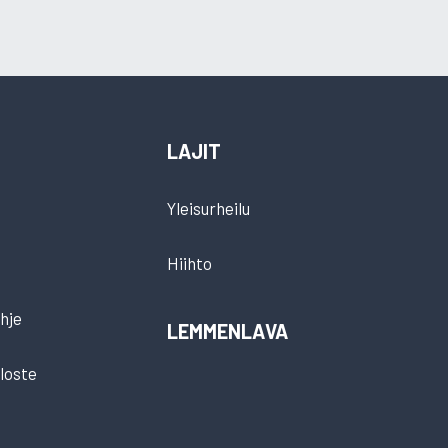
LAJIT
Yleisurheilu
Hiihto
hje
LEMMENLAVA
loste