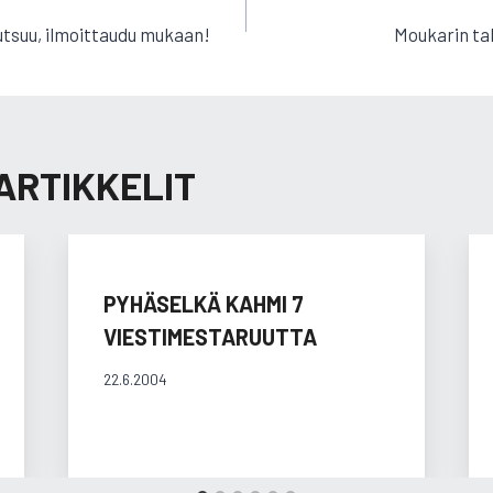
EN
utsuu, ilmoittaudu mukaan!
Moukarin ta
ARTIKKELIT
PYHÄSELKÄ KAHMI 7
VIESTIMESTARUUTTA
22.6.2004