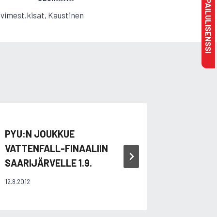
MAKSA KILPAILULISENSSI
lvimest.kisat, Kaustinen
PYU:N JOUKKUE
NIKO T
VATTENFALL-FINAALIIN
KISOIS
SAARIJÄRVELLE 1.9.
4.2.2013
12.8.2012