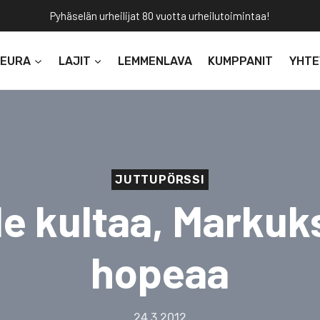
Pyhäselän urheilijat 80 vuotta urheilutoimintaa!
SEURA
LAJIT
LEMMENLAVA
KUMPPANIT
YHTE
JUTTUPÖRSSI
le kultaa, Markuk
hopeaa
24.3.2012