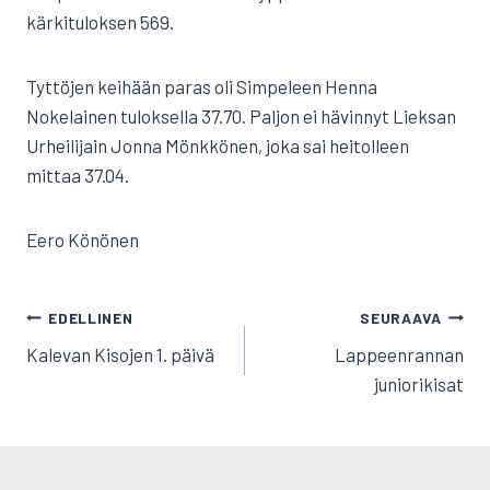
kärkituloksen 569.
Tyttöjen keihään paras oli Simpeleen Henna
Nokelainen tuloksella 37.70. Paljon ei hävinnyt Lieksan
Urheilijain Jonna Mönkkönen, joka sai heitolleen
mittaa 37.04.
Eero Könönen
ARTIKKELIEN
EDELLINEN
SEURAAVA
SELAUS
Kalevan Kisojen 1. päivä
Lappeenrannan
juniorikisat