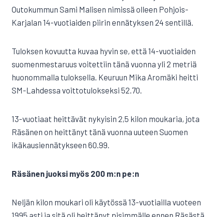
Outokummun Sami Malisen nimissä olleen Pohjois-
Karjalan 14-vuotiaiden piirin ennätyksen 24 sentillä.
Tuloksen kovuutta kuvaa hyvin se, että 14-vuotiaiden
suomenmestaruus voitettiin tänä vuonna yli 2 metriä
huonommalla tuloksella. Keuruun Mika Aromäki heitti
SM-Lahdessa voittotulokseksi 52.70.
13-vuotiaat heittävät nykyisin 2,5 kilon moukaria, jota
Räsänen on heittänyt tänä vuonna uuteen Suomen
ikäkausiennätykseen 60.99.
Räsänen juoksi myös 200 m:n pe:n
Neljän kilon moukari oli käytössä 13-vuotiailla vuoteen
1995 asti ja sitä oli heittänyt pisimmälle ennen Räsästä