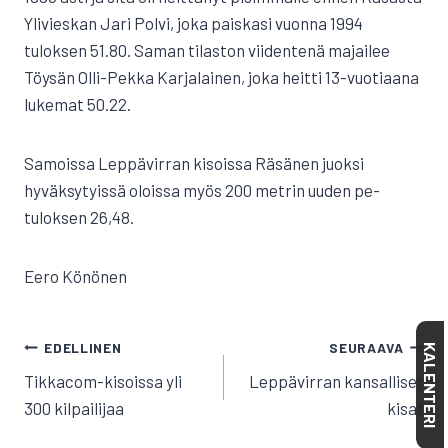
Ylivieskan Jari Polvi, joka paiskasi vuonna 1994
tuloksen 51.80. Saman tilaston viidentenä majailee
Töysän Olli-Pekka Karjalainen, joka heitti 13-vuotiaana
lukemat 50.22.
Samoissa Leppävirran kisoissa Räsänen juoksi
hyväksytyissä oloissa myös 200 metrin uuden pe-
tuloksen 26,48.
Eero Könönen
ARTIKKELIEN
EDELLINEN
SEURAAVA
KALENTERI
SELAUS
Tikkacom-kisoissa yli
Leppävirran kansalliset
300 kilpailijaa
kisat