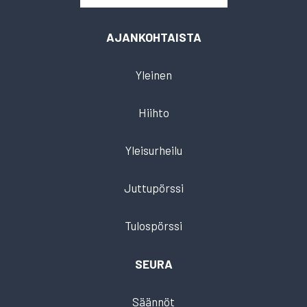
AJANKOHTAISTA
Yleinen
Hiihto
Yleisurheilu
Juttupörssi
Tulospörssi
SEURA
Säännöt