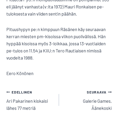
eli jäänyt vanhasta (v:lta 1972) Mauri Ronkaisen pe-
tuloksesta vain viiden sentin päähän.
Pituushypyn pe:n kimppuun Räsänen käy seuraavan
kerran miesten pm-kisoissa viikon puolivälissä. Hän
hyppää kisoissa myös 3-loikkaa, jossa 13-vuotiaiden
pe-tulos on 11.54 ja KiiU:n Tero Rautiaisen nimissä
vuodelta 1988.
Eero Könönen
ARTIKKELIEN
EDELLINEN
SEURAAVA
SELAUS
Ari Pakarinen kiskaisi
Galerie Games,
lähes 77 metriä
Äänekoski