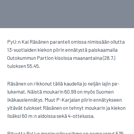
PyU:n Kai Räsänen paranteli omissa nimissään ollutta
13-vuotiaiden kiekon piirin ennätystä paiskaamalla
Outokummun Partion kisoissa maanantaina (28.7.)
tuloksen 55.45.
Räsänen on rikkonut tällä kaudella jo neljän lajin pe-
lukemat. Näistä moukarin 60.99 on myös Suomen
ikäkausiennätys. Muut P-Karjalan piirin ennätykseen
yltävät tulokset Räsänen on tehnyt moukarin ja kiekon
lisäksi 60 m:n aidoissa sekä 4-ottelussa.
Pituutta PyU:n monipuolisuusihme on pompannut 535