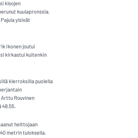
si kisojen
 herunut kuulapronssia.
Pajula ylsivät
ik Ikonen joutui
i kirkastui kuitenkin
lä kierroksilla puolella
perjantain
– Arttu Rouvinen
 48.55.
saanut heittojaan
40 metrin tuloksella.