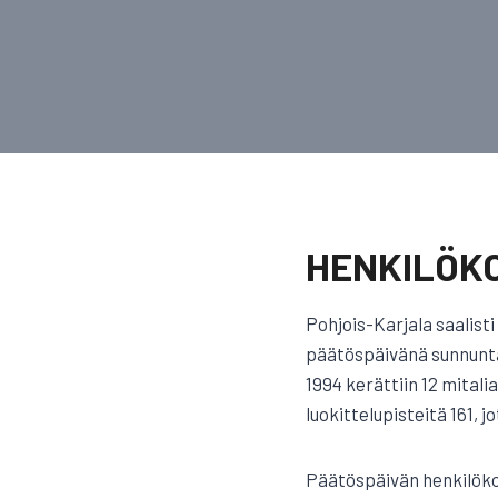
HENKILÖKO
Pohjois-Karjala saalisti
päätöspäivänä sunnunta
1994 kerättiin 12 mitali
luokittelupisteitä 161, j
Päätöspäivän henkilökoh