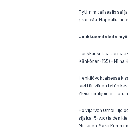
PyU:n mitalisaalis sai j
pronssia. Hopealle juos
Joukkuemitaleita myös
Joukkuekultaa toi maak
Kähkönen (155) – Niina K
Henkilökohtaisessa kisas
jaettiin viiden tytön k
Yleisurheilijoiden Joha
Polvijärven Urheililijoi
sijalta 15-vuotiaiden k
Mutanen-Saku Kummunmä