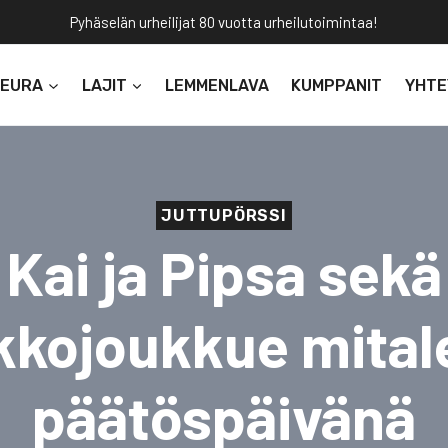
Pyhäselän urheilijat 80 vuotta urheilutoimintaa!
SEURA
LAJIT
LEMMENLAVA
KUMPPANIT
YHTE
JUTTUPÖRSSI
Kai ja Pipsa sekä
kkojoukkue mitale
päätöspäivänä