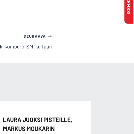
SEURAAVA
ki kompuroi SM-kultaan
LAURA JUOKSI PISTEILLE,
TARU K
MARKUS MOUKARIN
EM-JOU