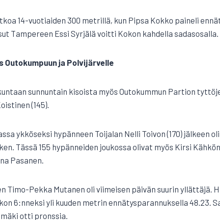
atkoa 14-vuotiaiden 300 metrillä, kun Pipsa Kokko paineli ennä
sut Tampereen Essi Syrjälä voitti Kokon kahdella sadasosalla.
 Outokumpuun ja Polvijärvelle
untaan sunnuntain kisoista myös Outokummun Partion tyttöje
oistinen (145).
sa ykköseksi hypänneen Toijalan Nelli Toivon (170) jälkeen oli 
esken. Tässä 155 hypänneiden joukossa olivat myös Kirsi Kähk
nna Pasanen.
den Timo-Pekka Mutanen oli viimeisen päivän suurin yllättäjä. H
iekon 6:nneksi yli kuuden metrin ennätysparannuksella 48.23. 
ki otti pronssia.