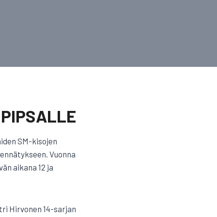
 PIPSALLE
iaiden SM-kisojen
n ennätykseen. Vuonna
vän aikana 12 ja
tri Hirvonen 14-sarjan