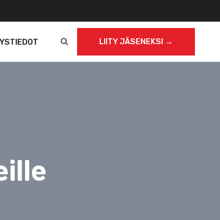
LIITY JÄSENEKSI →
YSTIEDOT
ille