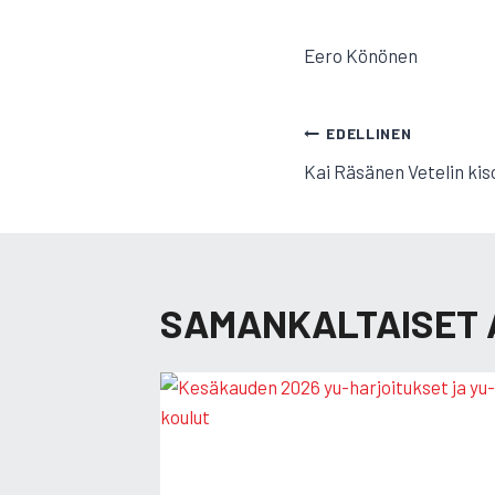
Eero Könönen
ARTIKKELI
EDELLINEN
Kai Räsänen Vetelin kis
SELAUS
SAMANKALTAISET 