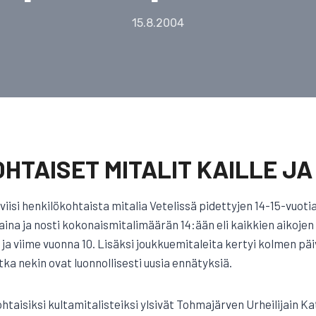
15.8.2004
HTAISET MITALIT KAILLE JA
 viisi henkilökohtaista mitalia Vetelissä pidettyjen 14-15-vuot
ina ja nosti kokonaismitalimäärän 14:ään eli kaikkien aikoje
a ja viime vuonna 10. Lisäksi joukkuemitaleita kertyi kolmen päi
otka nekin ovat luonnollisesti uusia ennätyksiä.
taisiksi kultamitalisteiksi ylsivät Tohmajärven Urheilijain Ka