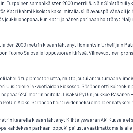
ini Turpeinen samanikäisten 2000 metrillä. Näin Sinistä tuli yk
 Katri kahmi kisoista kaksi mitalia, sillä avauspäivänä oli jo
 joukkuehopeaa, kun Katri ja hänen parinaan heittänyt Maiju 
iaiden 2000 metrin kisaan lähtenyt Ilomantsin Urheilijain Patr
on Tuomo Saloselle loppusuoran kirissä. Viimevuotinen pronss
i lähellä tuplamestaruutta, mutta joutui antautumaan viimeisil
ri Uusitalolle 14-vuotiaiden kiekossa. Räsänen otti kuitenkin 
 hopeaa 52,5 metrin heitolla. Lisäksi PyU:n joukkue Räsänen 
a PoU:n Aleksi Stranden heitti viidenneksi omalla ennätyksellä
metrin kaarella kisaan lähtenyt Kiihtelysvaaran Aki Kuusela ei 
opa kahdeksan parhaan loppukilpailusta vaatimattomalla alle 