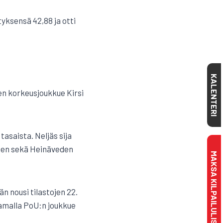
tyksensä 42,88 ja otti
KALENTERI
n korkeusjoukkue Kirsi
tasaista. Neljäs sija
önen sekä Heinäveden
MAKSA KILPAILULISENSSI
än nousi tilastojen 22.
Samalla PoU:n joukkue