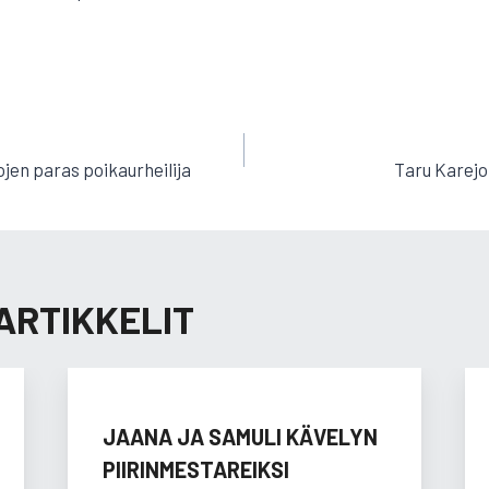
EN
ojen paras poikaurheilija
Taru Karejo
ARTIKKELIT
JAANA JA SAMULI KÄVELYN
PIIRINMESTAREIKSI