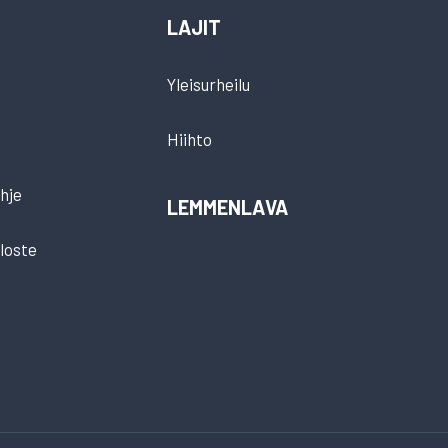
LAJIT
Yleisurheilu
Hiihto
hje
LEMMENLAVA
loste
t