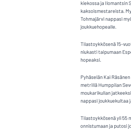
kiekossa ja Ilomantsin S
kaksoismestareista. Myös
Tohmajärvi nappasi myös
joukkuehopealle.
Tilastoykkösenä 15-vuot
niukasti taipumaan Espo
hopeaksi.
Pyhäselän Kai Räsänen ol
metrillä Humppilan Seve
moukarikullan jatkeeksi
nappasi joukkuekultaa j
Tilastoykkösenä yli 55 
onnistumaan ja putosi j