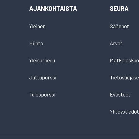
AJANKOHTAISTA
SEURA
Yleinen
Säännöt
Hiihto
Arvot
Yleisurheilu
Matkalaskuo
Juttupörssi
Tietosuojase
Tulospörssi
Evästeet
Yhteystiedo