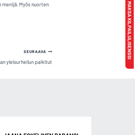
MAKSA KILPAILULISENSSI
n menijä. Myös nuorten
SEURAAVA
an yleisurheilun palkitut