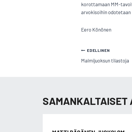
korottamaan MM-tavoite
arvokisoihin odotetaan 
Eero Könönen
ARTIKKELI
EDELLINEN
Malmijuoksun tilastoja
SELAUS
SAMANKALTAISET 