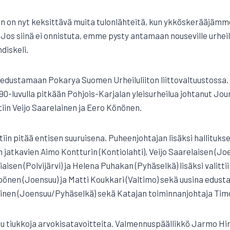
an on nyt keksittävä muita tulonlähteitä, kun ykköskerääjäm
. Jos siinä ei onnistuta, emme pysty antamaan nouseville urhei
diskeli.
 edustamaan Pokarya Suomen Urheiluliiton liittovaltuustossa.
990-luvulla pitkään Pohjois-Karjalan yleisurheilua johtanut Jo
tiin Veijo Saarelainen ja Eero Könönen.
iin pitää entisen suuruisena. Puheenjohtajan lisäksi hallitukse
 jatkavien Aimo Kontturin (Kontiolahti), Veijo Saarelaisen (Joe
aisen (Polvijärvi) ja Helena Puhakan (Pyhäselkä) lisäksi valitti
pönen (Joensuu) ja Matti Koukkari (Valtimo) sekä uusina edusta
äinen (Joensuu/Pyhäselkä) sekä Katajan toiminnanjohtaja Timo
tu tiukkoja arvokisatavoitteita. Valmennuspäällikkö Jarmo Hir