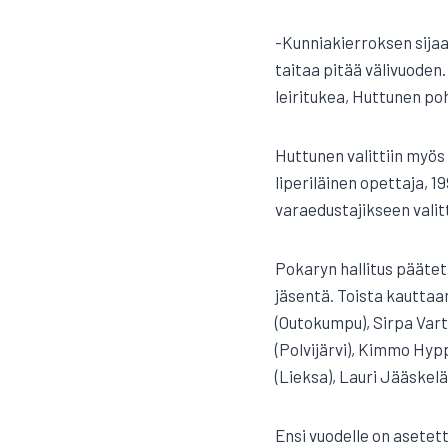
-Kunniakierroksen sija
taitaa pitää välivuoden
leiritukea, Huttunen poh
Huttunen valittiin myös
liperiläinen opettaja, 1
varaedustajikseen valit
Pokaryn hallitus päätett
jäsentä. Toista kauttaan
(Outokumpu), Sirpa Varti
(Polvijärvi), Kimmo Hyp
(Lieksa), Lauri Jääskel
Ensi vuodelle on asetet