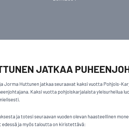
TTUNEN JATKAA PUHEENJO
ja Jorma Huttunen jatkaa seuraavat kaksi vuotta Pohjois-Karja
eenjohtajana. Kaksi vuotta pohjoiskarjalaista yleisurheilua l
ielisesti.
uksesta ja totesi seuraavan vuoden olevan haasteellinen mone
 edessä ja myös taloutta on kiristettävä: