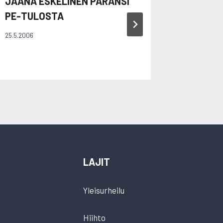
JAANA ESKELINEN PARANSI
REETAL
PE-TULOSTA
HOPEA
25.5.2006
16.8.2003
LAJIT
Yleisurheilu
Hiihto