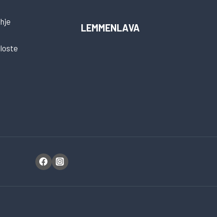
hje
LEMMENLAVA
loste
t