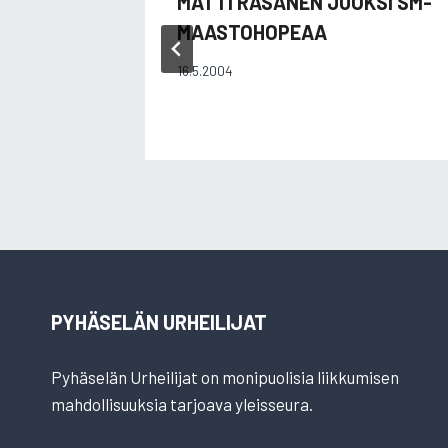
MATTI RÄSÄNEN JUOKSI SM-
MAASTOHOPEAA
16.5.2004
PYHÄSELÄN URHEILIJAT
Pyhäselän Urheilijat on monipuolisia liikkumisen
mahdollisuuksia tarjoava yleisseura.