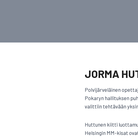
JORMA HU
Polvijärveläinen opetta
Pokaryn hallituksen puh
valittiin tehtävään yksim
Huttunen kiitti luottam
Helsingin MM-kisat ovat