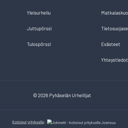
Yleisurheilu
Matkalaskuo
Juttupörssi
Tietosuojase
Tulospörssi
Evästeet
Yhteystiedo
© 2026 Pyhäselän Urheilijat
Kotisivut
yritykselle
: