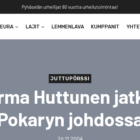
Pyhäselän urheilijat 80 vuotta urheilutoimintaa!
SEURA
LAJIT
LEMMENLAVA
KUMPPANIT
YHTE
JUTTUPÖRSSI
rma Huttunen jat
Pokaryn johdoss
26.11.2004