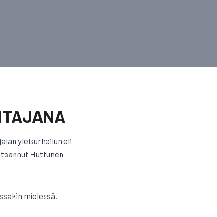
HTAJANA
lan yleisurheilun eli
uotsannut Huttunen
ssakin mielessä.