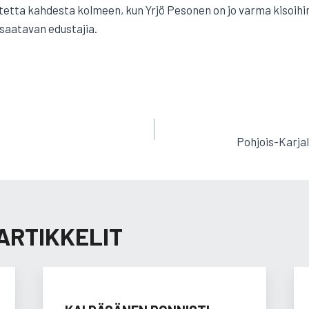
tta kahdesta kolmeen, kun Yrjö Pesonen on jo varma kisoihi
saatavan edustajia.
EN
Pohjois-Karjal
ARTIKKELIT