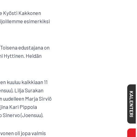
me Kyösti Kakkonen
lijoillemme esimerkiksi
 Toisena edustajana on
uni Hyttinen. Heidän
en kuuluu kaikkiaan 11
nsuu), Lilja Surakan
KALENTERI
in uudelleen Marja Sirviö
jina Kari Pippola
 Sinervo (Joensuu).
vonen oli jopa valmis