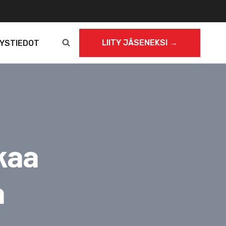
LIITY JÄSENEKSI →
YSTIEDOT
kaa
a