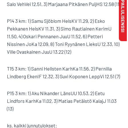
MAKSA KILPAILULISENSSI
Salo VehVei 12.51, 3) Marjaana Pitkänen PuijHS 12.58 (11)
P14 3 km: 1) Samu Sjöblom HelsKV 11.29, 2) Esko
Pekkanen HelsKV 11.31, 3) Simo Rautiainen KerimU
11.50, 4) Oskari Pennanen JuuU 11.52, 6) Petteri
Nissinen JoKa 12.09, 8) Toni Ryynänen LieksU 12.33, 10)
Ville Ovaskainen JuuU 13.22 (12)
T15 3 km: 1) Sanni Hellsten KarhKa 11.56, 2) Pernilla
Lindberg EkenIF 12.32, 3) Suvi Koponen LeppVi 12.51 (7)
P15 3 km: 1) Aku Nikander LänsUU 10.53, 2) Eetu
Lindfors KarhKa 11.02, 3) Matias Petäistö KalajJ 11.03
(13)
ks. kaikki junnutulokset: