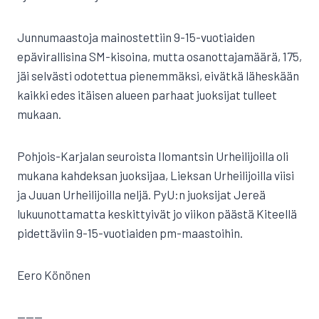
Junnumaastoja mainostettiin 9-15-vuotiaiden
epävirallisina SM-kisoina, mutta osanottajamäärä, 175,
jäi selvästi odotettua pienemmäksi, eivätkä läheskään
kaikki edes itäisen alueen parhaat juoksijat tulleet
mukaan.
Pohjois-Karjalan seuroista Ilomantsin Urheilijoilla oli
mukana kahdeksan juoksijaa, Lieksan Urheilijoilla viisi
ja Juuan Urheilijoilla neljä. PyU:n juoksijat Jereä
lukuunottamatta keskittyivät jo viikon päästä Kiteellä
pidettäviin 9-15-vuotiaiden pm-maastoihin.
Eero Könönen
———