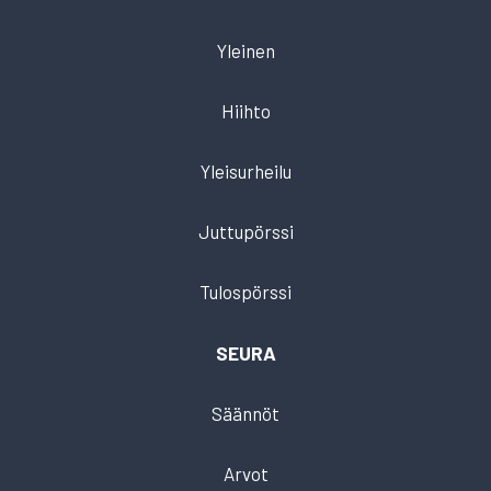
Yleinen
Hiihto
Yleisurheilu
Juttupörssi
Tulospörssi
SEURA
Säännöt
Arvot