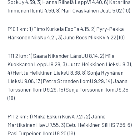
SotkJy 4.39, 3) Hanna Riihelä LeppVi 4.40, 6) Katariina
Immonen IlomU 4.59, 8) Mari Ovaskainen JuuU 5.02 (10)
P10 1 km: 1) Timo Kurkela EspTa 4.15, 2) Pyry-Pekka
Härkönen NilsNu 4.21, 3) Juho Roos MikkKV 4.22 (10)
T11 2 km: 1) Saara Nikander LänsUU 8.14, 2) Miia
Kuokkanen LeppU 8.28, 3) Jutta Heikkinen LieksU 8.31,
4) Hertta Heikkinen LieksU 8.38, 8) Sonja Ryynänen
LieksU 9.06, 13) Petra Stranden IlomU 9.29, 14) Jaana
Torssonen IlomU 9.29, 15) Senja Torssonen IlomU 9.35
(18)
P11 2 km: 1) Miika Eskuri KuivA 7.21, 2) Janne
Martikainen HavU 7.55, 3) Eetu Heikkinen SiilHS 7.56, 6)
Pasi Turpeinen IlomU 8.20 (16)