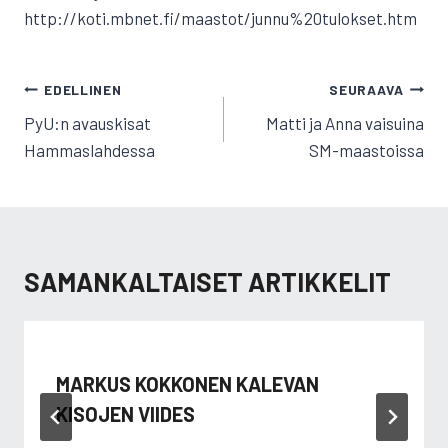
http://koti.mbnet.fi/maastot/junnu%20tulokset.htm
ARTIKKELIEN
EDELLINEN
SEURAAVA
SELAUS
PyU:n avauskisat
Matti ja Anna vaisuina
Hammaslahdessa
SM-maastoissa
SAMANKALTAISET ARTIKKELIT
MARKUS KOKKONEN KALEVAN
KISOJEN VIIDES