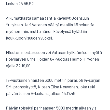
luokan 25.55,52.
Alkumatkasta samaa tahtia kävellyt Joensuun
Yrityksen Jari Vatanen päätyi maaliin 45 sekuntia
myöhemmin, mutta hänen kävelynsä hylättiin
koukkupolvisuuden vuoksi.
Miesten mestaruuden vei Vatasen hylkäämisen myötä
Polvijärven Urheilijoiden 64-vuotias Heimo Hirvonen
ajalla 32.19,09.
17-vuotiainen naisten 3000 metrin paras oli 14-sarjan
SM-pronssityttö, Kiteen Elisa Neuvonen, joka teki
päivän toisen A-luokan ajallaan 16.17,45.
Päivän toiseksi parhaaseen 5000 metrin aikaan ylsi