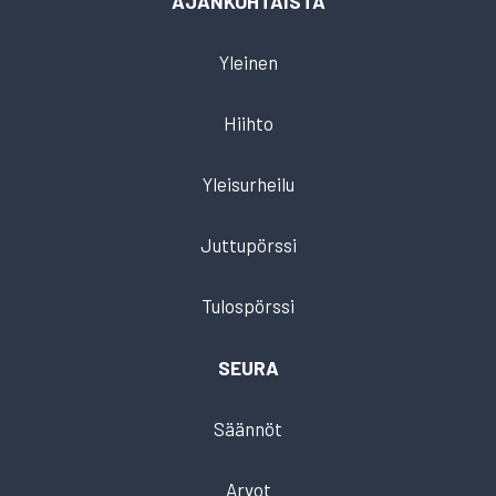
AJANKOHTAISTA
Yleinen
Hiihto
Yleisurheilu
Juttupörssi
Tulospörssi
SEURA
Säännöt
Arvot