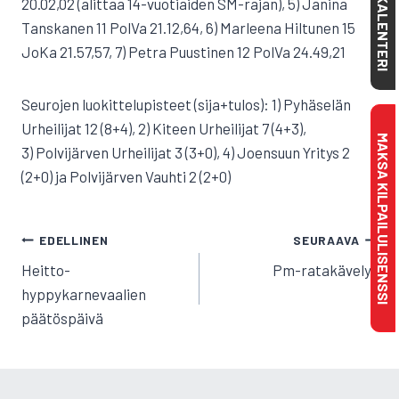
20.02,02 (alittaa 14-vuotiaiden SM-rajan), 5) Janina
KALENTERI
Tanskanen 11 PolVa 21.12,64, 6) Marleena Hiltunen 15
JoKa 21.57,57, 7) Petra Puustinen 12 PolVa 24.49,21
Seurojen luokittelupisteet (sija+tulos): 1) Pyhäselän
Urheilijat 12 (8+4), 2) Kiteen Urheilijat 7 (4+3),
MAKSA KILPAILULISENSSI
3) Polvijärven Urheilijat 3 (3+0), 4) Joensuun Yritys 2
(2+0) ja Polvijärven Vauhti 2 (2+0)
ARTIKKELIEN
EDELLINEN
SEURAAVA
SELAUS
Heitto-
Pm-ratakävelyt
hyppykarnevaalien
päätöspäivä