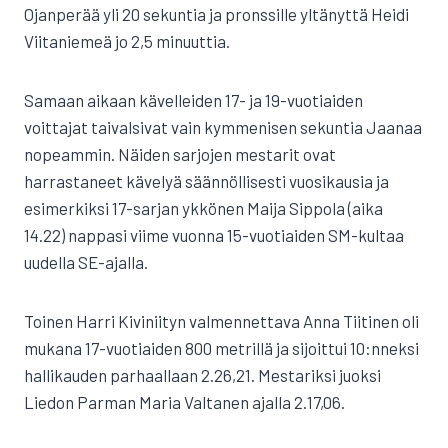
Ojanperää yli 20 sekuntia ja pronssille yltänyttä Heidi
Viitaniemeä jo 2,5 minuuttia.
Samaan aikaan kävelleiden 17- ja 19-vuotiaiden
voittajat taivalsivat vain kymmenisen sekuntia Jaanaa
nopeammin. Näiden sarjojen mestarit ovat
harrastaneet kävelyä säännöllisesti vuosikausia ja
esimerkiksi 17-sarjan ykkönen Maija Sippola (aika
14.22) nappasi viime vuonna 15-vuotiaiden SM-kultaa
uudella SE-ajalla.
Toinen Harri Kiviniityn valmennettava Anna Tiitinen oli
mukana 17-vuotiaiden 800 metrillä ja sijoittui 10:nneksi
hallikauden parhaallaan 2.26,21. Mestariksi juoksi
Liedon Parman Maria Valtanen ajalla 2.17,06.