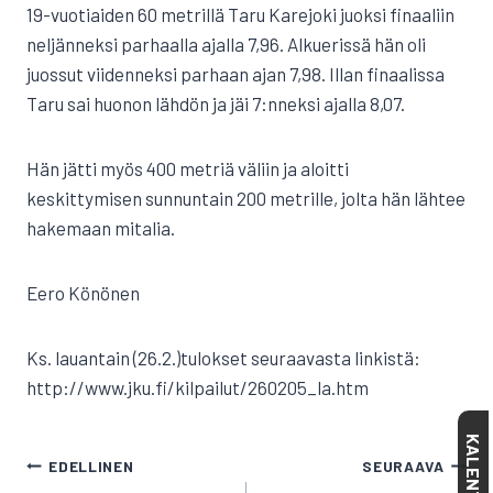
19-vuotiaiden 60 metrillä Taru Karejoki juoksi finaaliin
neljänneksi parhaalla ajalla 7,96. Alkuerissä hän oli
juossut viidenneksi parhaan ajan 7,98. Illan finaalissa
Taru sai huonon lähdön ja jäi 7:nneksi ajalla 8,07.
Hän jätti myös 400 metriä väliin ja aloitti
keskittymisen sunnuntain 200 metrille, jolta hän lähtee
hakemaan mitalia.
Eero Könönen
Ks. lauantain (26.2.)tulokset seuraavasta linkistä:
http://www.jku.fi/kilpailut/260205_la.htm
KALENTERI
ARTIKKELIEN
EDELLINEN
SEURAAVA