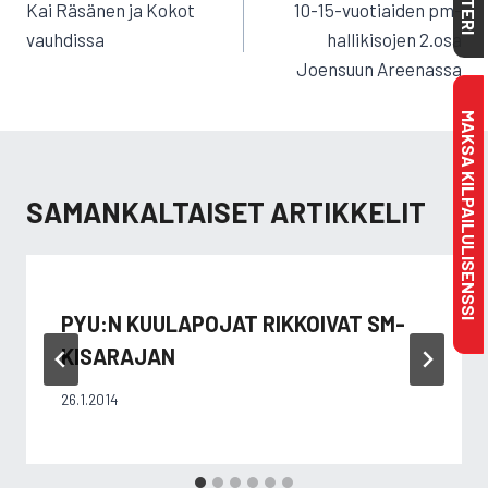
SELAUS
Kai Räsänen ja Kokot
10-15-vuotiaiden pm-
vauhdissa
hallikisojen 2.osa
Joensuun Areenassa
MAKSA KILPAILULISENSSI
SAMANKALTAISET ARTIKKELIT
PYU:N KUULAPOJAT RIKKOIVAT SM-
KISARAJAN
26.1.2014