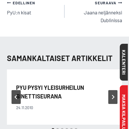
ARTIKKELIEN
EDELLINEN
SEURAAVA
SELAUS
PyU:n kisat
Jaana neljänneksi
Dublinissa
KALENTERI
SAMANKALTAISET ARTIKKELIT
PYU PYSYI YLEISURHEILUN
SINETTISEURANA
MAKSA KILPAILULISENSSI
24.11.2010