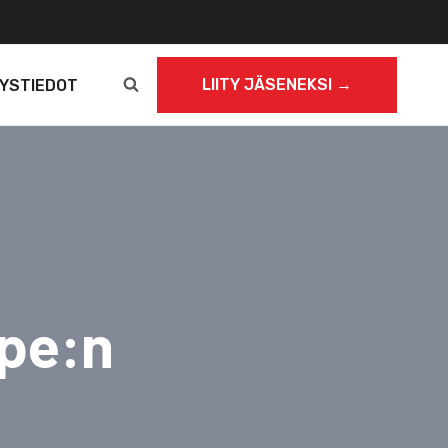
LIITY JÄSENEKSI →
YSTIEDOT
 pe:n