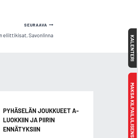
SEURAAVA
 eliittikisat, Savonlinna
KALENTERI
MAKSA KILPAILULISENSSI
PYHÄSELÄN JOUKKUEET A-
SM-KIS
LUOKKIIN JA PIIRIN
TOI HYV
ENNÄTYKSIIN
23.8.2015