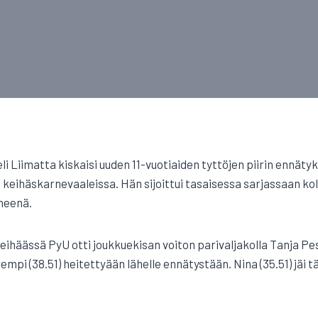
li Liimatta kiskaisi uuden 11-vuotiaiden tyttöjen piirin ennäty
 keihäskarnevaaleissa. Hän sijoittui tasaisessa sarjassaan ko
nneenä.
keihäässä PyU otti joukkuekisan voiton parivaljakolla Tanja P
empi (38.51) heitettyään lähelle ennätystään. Nina (35.51) jäi tä