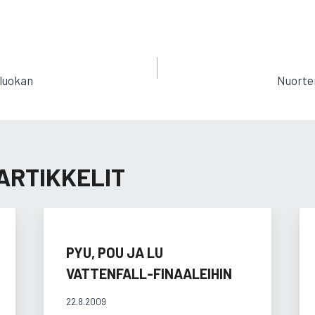
EN
-luokan
Nuorten
ARTIKKELIT
PYU, POU JA LU
VATTENFALL-FINAALEIHIN
22.8.2009