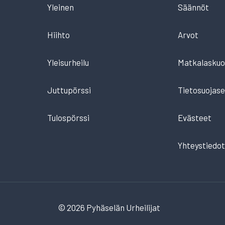
Yleinen
Säännöt
Hiihto
Arvot
Yleisurheilu
Matkalaskuo
Juttupörssi
Tietosuojase
Tulospörssi
Evästeet
Yhteystiedo
© 2026 Pyhäselän Urheilijat