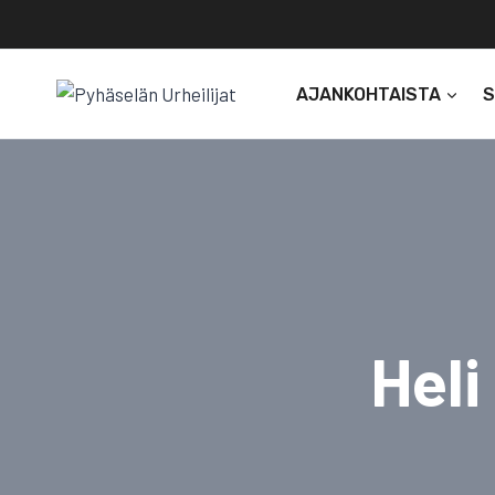
Siirry
sisältöön
AJANKOHTAISTA
Heli