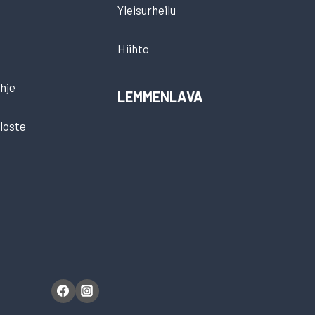
Yleisurheilu
Hiihto
hje
LEMMENLAVA
loste
t