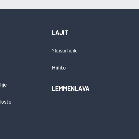
LAJIT
Yleisurheilu
Hiihto
hje
LEMMENLAVA
loste
t