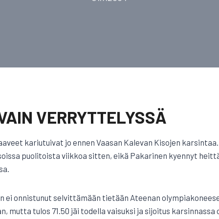
I VAIN VERRYTTELYSSÄ
aaveet kariutuivat jo ennen Vaasan Kalevan Kisojen karsint
isoissa puolitoista viikkoa sitten, eikä Pakarinen kyennyt hei
sa.
n ei onnistunut selvittämään tietään Ateenan olympiakoneese
 mutta tulos 71.50 jäi todella vaisuksi ja sijoitus karsinnassa o