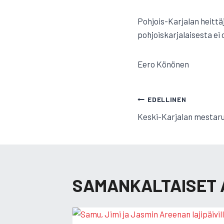
Pohjois-Karjalan heittä
pohjoiskarjalaisesta ei
Eero Könönen
ARTIKKELI
EDELLINEN
Keski-Karjalan mestaruu
SELAUS
SAMANKALTAISET 