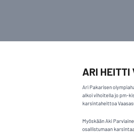
ARI HEITT
Ari Pakarisen olympiah
alkoi vihoitella jo pm-k
karsintaheittoa Vaasas
Myöskään Aki Parviaine
osallistumaan karsintaan,