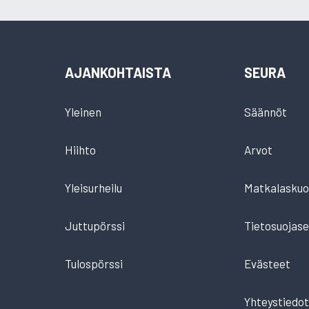
AJANKOHTAISTA
SEURA
Yleinen
Säännöt
Hiihto
Arvot
Yleisurheilu
Matkalaskuo
Juttupörssi
Tietosuojase
Tulospörssi
Evästeet
Yhteystiedo