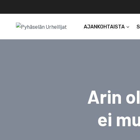
Siirry
sisältöön
AJANKOHTAISTA
Arin o
ei m