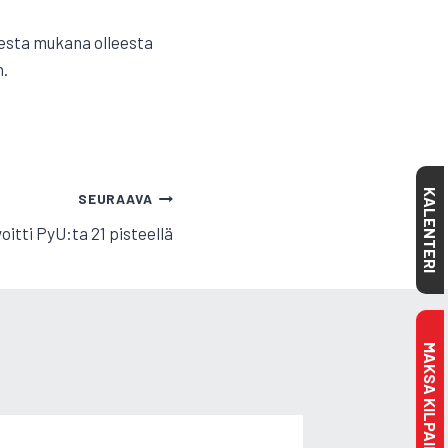
udesta mukana olleesta
n.
KALENTERI
SEURAAVA
oitti PyU:ta 21 pisteellä
MAKSA KILPAILULISENSSI