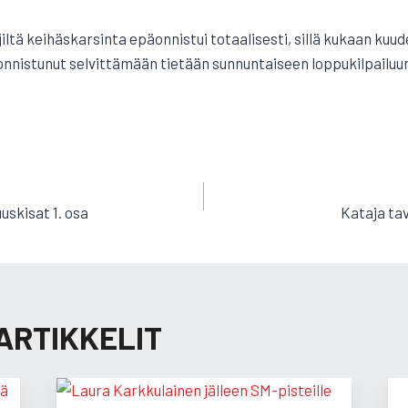
jiltä keihäskarsinta epäonnistui totaalisesti, sillä kukaan ku
 onnistunut selvittämään tietään sunnuntaiseen loppukilpailuu
EN
skisat 1. osa
Kataja tav
ARTIKKELIT