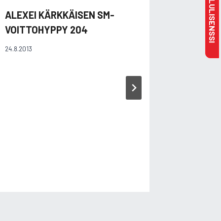
ALEXEI KÄRKKÄISEN SM-
KAI RÄ
VOITTOHYPPY 204
TULOST
24.8.2013
27.7.2009