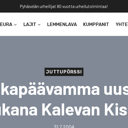
Pyhäselän urheilijat 80 vuotta urheilutoimintaa!
SEURA
LAJIT
LEMMENLAVA
KUMPPANIT
YHTE
JUTTUPÖRSSI
lkapäävamma uus
ukana Kalevan Kis
31.7.2004