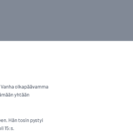
aa. Vanha olkapäävamma
ttämään yhtään
en. Hän tosin pystyi
li 15:s.