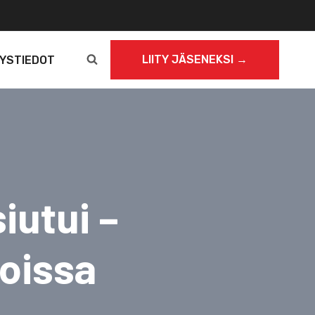
LIITY JÄSENEKSI →
YSTIEDOT
iutui –
oissa