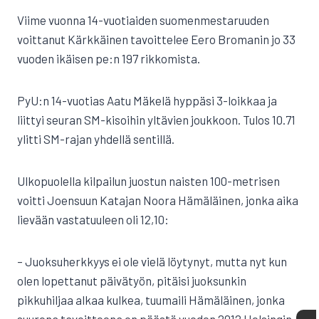
Viime vuonna 14-vuotiaiden suomenmestaruuden
voittanut Kärkkäinen tavoittelee Eero Bromanin jo 33
vuoden ikäisen pe:n 197 rikkomista.
PyU:n 14-vuotias Aatu Mäkelä hyppäsi 3-loikkaa ja
liittyi seuran SM-kisoihin yltävien joukkoon. Tulos 10.71
ylitti SM-rajan yhdellä sentillä.
Ulkopuolella kilpailun juostun naisten 100-metrisen
voitti Joensuun Katajan Noora Hämäläinen, jonka aika
lievään vastatuuleen oli 12,10:
– Juoksuherkkyys ei ole vielä löytynyt, mutta nyt kun
olen lopettanut päivätyön, pitäisi juoksunkin
pikkuhiljaa alkaa kulkea, tuumaili Hämäläinen, jonka