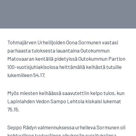
Tohmajärven Urheilijoiden Oona Sormunen vastasi
parhaasta tuloksesta lauantaina Outokummun
Matovaaran kentällä pidetyissä Outokummun Partion
100-vuotisjuhlakisoissa heittämällä keihästä tutuille
lukemilleen 54.17.
Myös miesten keihäässä saavutettiin kelpo tulos, kun
Lapinlahden Vedon Sampo Lehtola kiskaisi lukemat
75.15.
Seppo Rädyn valmennuksessa urheileva Sormunen oli
kohtuullisen tyytyväinen alkukesän suorituksiinsa,