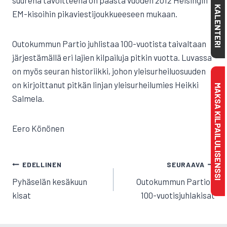
suurena tavoitteena on päästä vuoden 2012 Helsingin
KALENTERI
EM-kisoihin pikaviestijoukkueeseen mukaan.
Outokummun Partio juhlistaa 100-vuotista taivaltaan
järjestämällä eri lajien kilpailuja pitkin vuotta. Luvassa
on myös seuran historiikki, johon yleisurheiluosuuden
on kirjoittanut pitkän linjan yleisurheilumies Heikki
MAKSA KILPAILULISENSSI
Salmela.
Eero Könönen
ARTIKKELIEN
EDELLINEN
SEURAAVA
SELAUS
Pyhäselän kesäkuun
Outokummun Partion
kisat
100-vuotisjuhlakisat