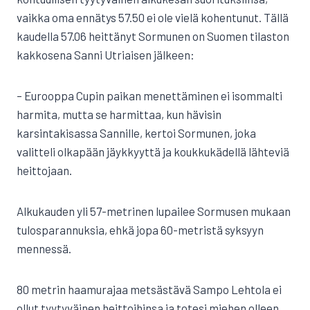
vaikka oma ennätys 57.50 ei ole vielä kohentunut. Tällä
kaudella 57.06 heittänyt Sormunen on Suomen tilaston
kakkosena Sanni Utriaisen jälkeen:
– Eurooppa Cupin paikan menettäminen ei isommalti
harmita, mutta se harmittaa, kun hävisin
karsintakisassa Sannille, kertoi Sormunen, joka
valitteli olkapään jäykkyyttä ja koukkukädellä lähteviä
heittojaan.
Alkukauden yli 57-metrinen lupailee Sormusen mukaan
tulosparannuksia, ehkä jopa 60-metristä syksyyn
mennessä.
80 metrin haamurajaa metsästävä Sampo Lehtola ei
ollut tyytyväinen heittoihinsa ja totesi miehen olleen