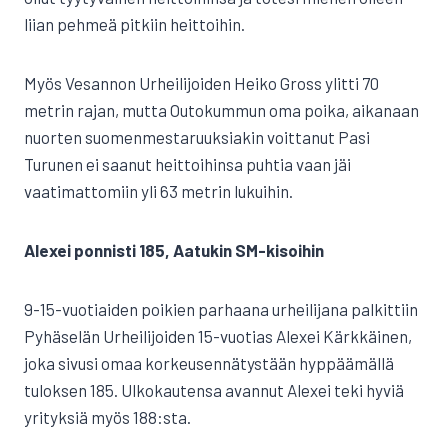
liian pehmeä pitkiin heittoihin.
Myös Vesannon Urheilijoiden Heiko Gross ylitti 70
metrin rajan, mutta Outokummun oma poika, aikanaan
nuorten suomenmestaruuksiakin voittanut Pasi
Turunen ei saanut heittoihinsa puhtia vaan jäi
vaatimattomiin yli 63 metrin lukuihin.
Alexei ponnisti 185, Aatukin SM-kisoihin
9-15-vuotiaiden poikien parhaana urheilijana palkittiin
Pyhäselän Urheilijoiden 15-vuotias Alexei Kärkkäinen,
joka sivusi omaa korkeusennätystään hyppäämällä
tuloksen 185. Ulkokautensa avannut Alexei teki hyviä
yrityksiä myös 188:sta.