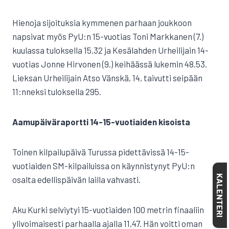
Hienoja sijoituksia kymmenen parhaan joukkoon
napsivat myös PyU:n 15-vuotias Toni Markkanen (7.)
kuulassa tuloksella 15.32 ja Kesälahden Urheilijain 14-
vuotias Jonne Hirvonen (9.) keihäässä lukemin 48.53.
Lieksan Urheilijain Atso Vänskä, 14, taivutti seipään
11:nneksi tuloksella 295.
Aamupäiväraportti 14-15-vuotiaiden kisoista
Toinen kilpailupäivä Turussa pidettävissä 14-15-
vuotiaiden SM-kilpailuissa on käynnistynyt PyU:n
KALENTERI
osalta edellispäivän lailla vahvasti.
Aku Kurki selviytyi 15-vuotiaiden 100 metrin finaaliin
ylivoimaisesti parhaalla ajalla 11,47. Hän voitti oman