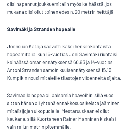
olisi napannut joukkuemitalin myös keihäästä, jos
mukana olisi ollut toinen edes n. 20 metrin heittäjä.
Savimäki ja Stranden hopealle
Joensuun Kataja saavutti kaksi henkilökohtaista
hopeamitalia, kun 15-vuotias Joni Savimäki riuhtaisi
keihäässä oman ennätyksensä 60.83 ja 14-vuotias
Antoni Stranden samoin kuulaennätyksensä 15.15.
Kumpikin nousi mitaleille tilastojen viidenneltä sijalta.
Savimäelle hopea oli balsamia haavoihin, sillä vuosi
sitten hänen oli yhtenä ennakkosuosikeista jääminen
mitalisijojen ulkopuolelle. Mestaruuskaan ei ollut
kaukana, sillä Kuortaneen Rainer Manninen kiskaisi
vain reilun metrin pitemmälle.