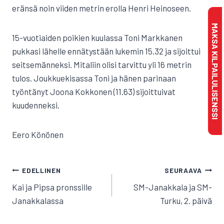
eränsä noin viiden metrin erolla Henri Heinoseen.
MAKSA KILPAILULISENSSI
15-vuotiaiden poikien kuulassa Toni Markkanen
pukkasi lähelle ennätystään lukemin 15.32 ja sijoittui
seitsemänneksi. Mitaliin olisi tarvittu yli 16 metrin
tulos. Joukkuekisassa Toni ja hänen parinaan
työntänyt Joona Kokkonen (11.63) sijoittuivat
kuudenneksi.
Eero Könönen
ARTIKKELIEN
EDELLINEN
SEURAAVA
SELAUS
Kai ja Pipsa pronssille
SM-Janakkala ja SM-
Janakkalassa
Turku, 2. päivä