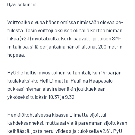
0,34 sekuntia.
Voittoaika sivuaa hänen omissa nimissään olevaa pe-
tulosta. Tosin voittojuoksussa oli tällä kertaa hieman
liikaa (+2,1) myötätuulta. Kurki saavutti jo toisen SM-
mitalinsa, sillä perjantaina hän oli aitonut 200 metrin
hopeaa.
PyU:lle heltisi myös toinen kultamitali, kun 14-sarjan
kuulakaksikko Heli Liimatta-Pauliina Haapasalo
pukkasi hieman alavireisenäkin joukkuekisan
ykköseksi tuloksin 10.37 ja 9.32.
Henkilökohtaisessa kisassa Liimatta sijoittui
kahdeksanneksi, mutta sai vielä paremman sijoituksen
keihäästä, josta herui viides sija tuloksella 42.61. PyU