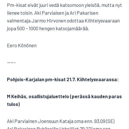
Pm-kisat eivät juuri vedä katsomoon yleisöä, mutta nyt
lienee toisin. Aki Parviaisen ja Ari Pakarisen
valmentaja Jarmo Hirvonen odottaa Kiihtelysvaaraan
jopa 500 – 1000 hengen katsojamäärää.
Eero Könönen
——-
Pohjois-Karjalan pm-kisat 21.7. Kiihtelysvaarassa:
M Keihäs, osallistujaluettelo (perässä kauden paras
tulos)
Aki Parviainen Joensuun Kataja oma enn. 93.09 (SE)
Ari Pakarinen Pyhäselän Urheilijat 79.27 (oma enn.