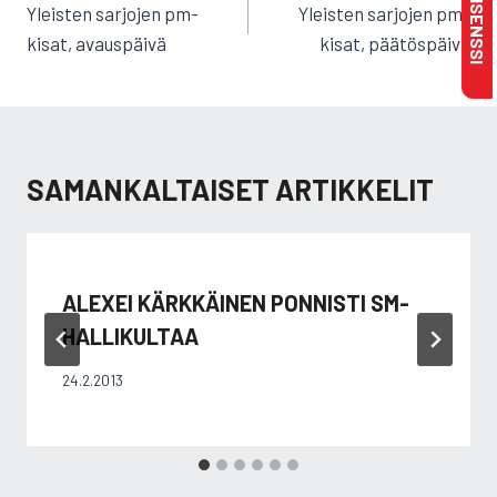
SELAUS
Yleisten sarjojen pm-
Yleisten sarjojen pm-
kisat, avauspäivä
kisat, päätöspäivä
SAMANKALTAISET ARTIKKELIT
ALEXEI KÄRKKÄINEN PONNISTI SM-
HALLIKULTAA
24.2.2013