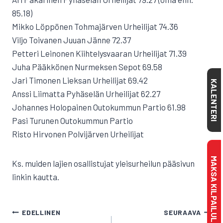
85.18)
Mikko Löppönen Tohmajärven Urheilijat 74.36
Viljo Toivanen Juuan Jänne 72.37
Petteri Leinonen Kiihtelysvaaran Urheilijat 71.39
Juha Pääkkönen Nurmeksen Sepot 69.58
Jari Timonen Lieksan Urheilijat 69.42
KALENTERI
Anssi Liimatta Pyhäselän Urheilijat 62.27
Johannes Holopainen Outokummun Partio 61.98
Pasi Turunen Outokummun Partio
Risto Hirvonen Polvijärven Urheilijat
MAKSA KILPAILULISENSSI
Ks. muiden lajien osallistujat yleisurheilun pääsivun
linkin kautta.
ARTIKKELIEN
EDELLINEN
SEURAAVA