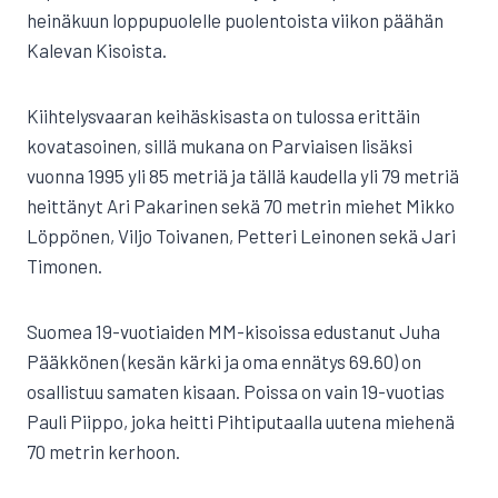
heinäkuun loppupuolelle puolentoista viikon päähän
Kalevan Kisoista.
Kiihtelysvaaran keihäskisasta on tulossa erittäin
kovatasoinen, sillä mukana on Parviaisen lisäksi
vuonna 1995 yli 85 metriä ja tällä kaudella yli 79 metriä
heittänyt Ari Pakarinen sekä 70 metrin miehet Mikko
Löppönen, Viljo Toivanen, Petteri Leinonen sekä Jari
Timonen.
Suomea 19-vuotiaiden MM-kisoissa edustanut Juha
Pääkkönen (kesän kärki ja oma ennätys 69.60) on
osallistuu samaten kisaan. Poissa on vain 19-vuotias
Pauli Piippo, joka heitti Pihtiputaalla uutena miehenä
70 metrin kerhoon.