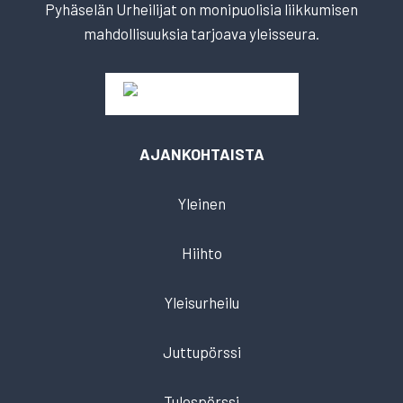
Pyhäselän Urheilijat on monipuolisia liikkumisen
mahdollisuuksia tarjoava yleisseura.
AJANKOHTAISTA
Yleinen
Hiihto
Yleisurheilu
Juttupörssi
Tulospörssi