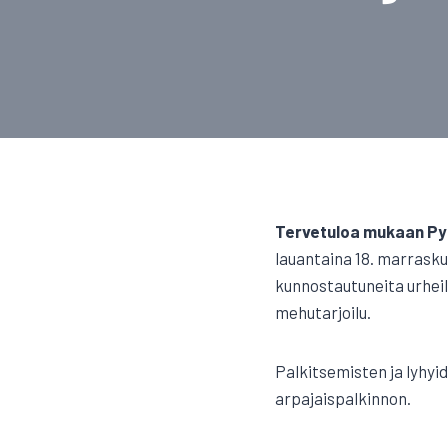
Tervetuloa mukaan PyU
lauantaina 18. marrasku
kunnostautuneita urheili
mehutarjoilu.
Palkitsemisten ja lyhyi
arpajaispalkinnon.