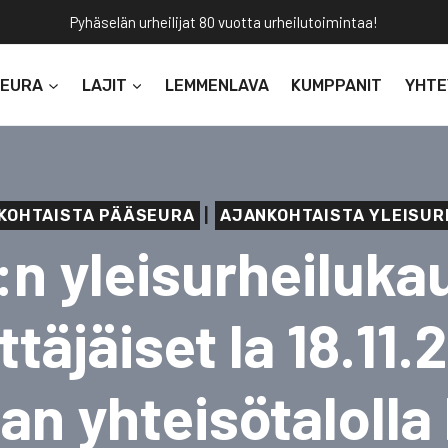
Pyhäselän urheilijat 80 vuotta urheilutoimintaa!
SEURA
LAJIT
LEMMENLAVA
KUMPPANIT
YHTE
KOHTAISTA PÄÄSEURA
|
AJANKOHTAISTA YLEISUR
:n yleisurheiluka
ttäjäiset la 18.11.
lan yhteisötalolla 