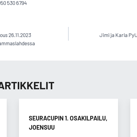
050 530 6794
EN
ous 26.11.2023
Jimi ja Karla PyU
Hammaslahdessa
ARTIKKELIT
SEURACUPIN 1. OSAKILPAILU,
JOENSUU