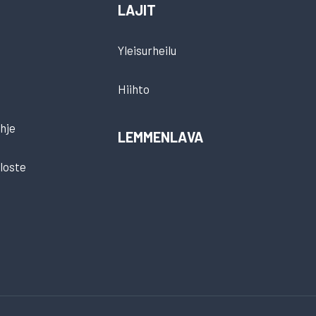
LAJIT
Yleisurheilu
Hiihto
hje
LEMMENLAVA
loste
t