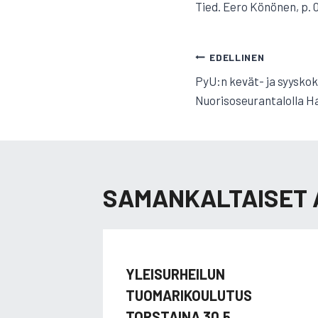
Tied. Eero Könönen, p. 
ARTIKKELI
EDELLINEN
PyU:n kevät- ja syyskok
SELAUS
Nuorisoseurantalolla 
SAMANKALTAISET 
YLEISURHEILUN
TUOMARIKOULUTUS
TORSTAINA 30.5.