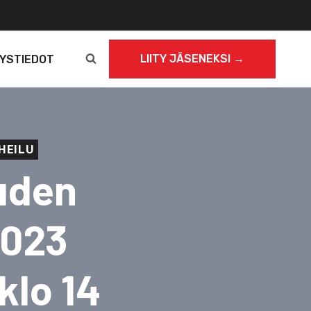
LIITY JÄSENEKSI →
YSTIEDOT
HEILU
uden
2023
klo 14