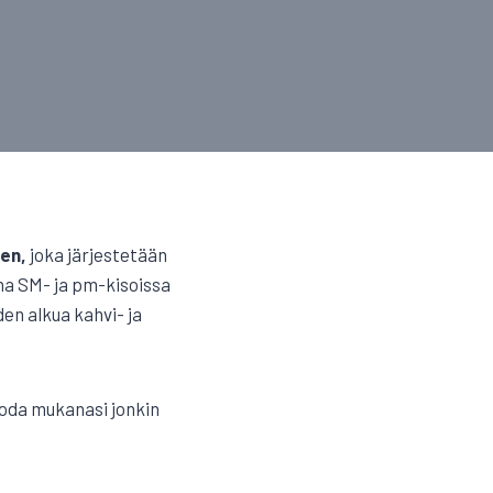
een,
joka järjestetään
ana SM- ja pm-kisoissa
den alkua kahvi- ja
tuoda mukanasi jonkin