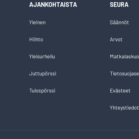
AJANKOHTAISTA
SEURA
Yleinen
Säännöt
Hiihto
Arvot
Yleisurheilu
Matkalaskuo
Juttupörssi
Tietosuojase
Tulospörssi
Evästeet
Yhteystiedo