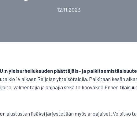
12.11.2023
:n yleisurheilukauden päättäjäis- ja palkitsemistilaisuut
uta klo 14 alkaen Reijolan yhteisötalolla. Palkitaan kesän aik
joita, valmentajia ja ohjaajia sekä talkooväkeä.Ennen tilaisuu
den alustusten lisäksi järjestetään myös arpajaiset. Voisitko 