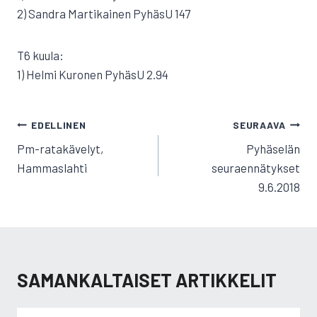
2) Sandra Martikainen PyhäsU 147
T6 kuula:
1) Helmi Kuronen PyhäsU 2.94
ARTIKKELIEN
EDELLINEN
SEURAAVA
SELAUS
Pm-ratakävelyt,
Pyhäselän
Hammaslahti
seuraennätykset
9.6.2018
SAMANKALTAISET ARTIKKELIT