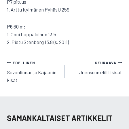
P7 pituus:
1. Arttu Kylmänen PyhäsU 259
P6 60 m:
1. Onni Lappalainen 13,5
2. Pietu Stenberg 13,8 (s. 2011)
ARTIKKELIEN
EDELLINEN
SEURAAVA
SELAUS
Savonlinnan ja Kajaanin
Joensuun eliittikisat
kisat
SAMANKALTAISET ARTIKKELIT