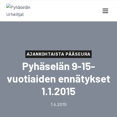
Siirry
sisältöön
AJANKOHTAISTA PÄÄSEURA
Pyhäselän 9-15-
vuotiaiden ennätykset
1.1.2015
1.6.2015