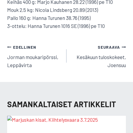
Keihäs 400 g: Marjo Kauhanen 28.22 (1996) pe T10
Mouk 2,5 kg: Nicola Lindsberg 20.89 (2013)
Pallo 160 g: Hanna Turunen 38.76 (1995)
3-ottelu: Hanna Turunen 1016 SE (1996) pe T10
ARTIKKELIEN
EDELLINEN
SEURAAVA
SELAUS
Jorman moukaripörssi,
Kesäkuun tuloskokeet,
Leppävirta
Joensuu
SAMANKALTAISET ARTIKKELIT